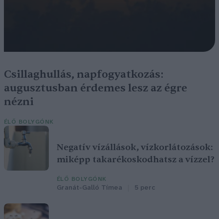
Csillaghullás, napfogyatkozás:
augusztusban érdemes lesz az égre
nézni
ÉLŐ BOLYGÓNK
Negatív vízállások, vízkorlátozások:
miképp takarékoskodhatsz a vízzel?
ÉLŐ BOLYGÓNK
Granát-Galló Tímea
5 perc