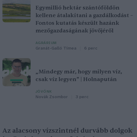
Egymillió hektár szántóföldön
kellene átalakítani a gazdálkodást –
Fontos kutatás készült hazánk
mezőgazdaságának jövőjéről
AGRÁRIUM
Granát-Galló Tímea
6 perc
„Mindegy már, hogy milyen víz,
csak víz legyen” | Holnapután
JÖVŐNK
Novák Zsombor
3 perc
Az alacsony vízszintnél durvább dolgok