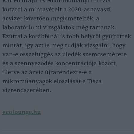
Kar Földrajzi és Földtudományi Intézet
kutatói a mintavételt a 2020-as tavaszi
árvizet követően megismételték, a
laboratóriumi vizsgálatok még tartanak.
Ezúttal a korábbinál is több helyről gyűjtöttek
mintát, így azt is meg tudják vizsgálni, hogy
van-e összefüggés az üledék szemcsemérete
és a szennyeződés koncentrációja között,
illetve az árvíz újrarendezte-e a
mikroműanyagok eloszlását a Tisza
vízrendszerében.
ecolounge.hu