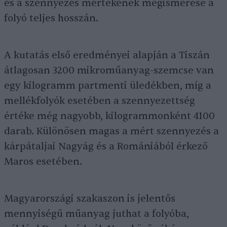
és a szennyezés mértékének megismerése a
folyó teljes hosszán.
A kutatás első eredményei alapján a Tiszán
átlagosan 3200 mikroműanyag-szemcse van
egy kilogramm partmenti üledékben, míg a
mellékfolyók esetében a szennyezettség
értéke még nagyobb, kilogrammonként 4100
darab. Különösen magas a mért szennyezés a
kárpátaljai Nagyág és a Romániából érkező
Maros esetében.
Magyarországi szakaszon is jelentős
mennyiségű műanyag juthat a folyóba,