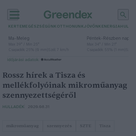
KERTEM
EGÉSZSÉGÜNK
OTTHONUNK
JÖVŐNK
ENERGIA
HULLA
–
–
Ma
Meleg
Péntek
Részben napos, 
Max 39° / Min 25°
Max 34° / Min 21°
Csapadék: 25% (0 mm)
Szél: 7 km/h
Csapadék: 55% (1 mm)
Szél: 
időjárási adatok:
Rossz hírek a Tisza és
mellékfolyóinak mikroműanyag
szennyezettségéről
HULLADÉK
2020.08.31
mikroműanyag
szennyezés
SZTE
Tisza