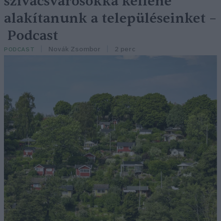
szivacsvárosokká kellene
alakítanunk a településeinket –
Podcast
Novák Zsombor
2 perc
PODCAST