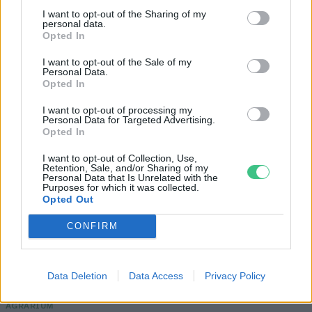
I want to opt-out of the Sharing of my
personal data.
Opted In
I want to opt-out of the Sale of my
Personal Data.
Opted In
I want to opt-out of processing my
Personal Data for Targeted Advertising.
Opted In
I want to opt-out of Collection, Use,
Retention, Sale, and/or Sharing of my
Még Paks kiesését is áthidalhatná a
Personal Data that Is Unrelated with the
Purposes for which it was collected.
megfelelő energiatárolás
Opted Out
ENERGIA
CONFIRM
Minden évszázadra jutott egy
„szuperaszály”, az idei év mégis más
Data Deletion
Data Access
Privacy Policy
AGRÁRIUM