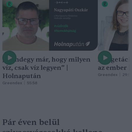
„Mindegy már, hogy milyen
A vegetáci
víz, csak víz legyen” |
az ember 
Holnapután
Greendex
29:5
Greendex
55:58
Pár éven belül