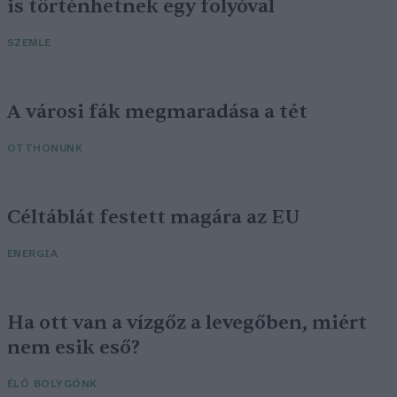
is történhetnek egy folyóval
SZEMLE
A városi fák megmaradása a tét
OTTHONUNK
Céltáblát festett magára az EU
ENERGIA
Ha ott van a vízgőz a levegőben, miért
nem esik eső?
ÉLŐ BOLYGÓNK