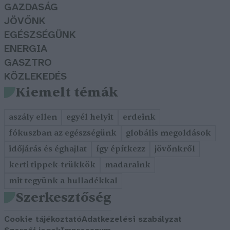
GAZDASÁG
JÖVŐNK
EGÉSZSÉGÜNK
ENERGIA
GASZTRO
KÖZLEKEDÉS
Kiemelt témák
aszály ellen
egyél helyit
erdeink
fókuszban az egészségünk
globális megoldások
időjárás és éghajlat
így építkezz
jövőnkről
kerti tippek-trükkök
madaraink
mit tegyünk a hulladékkal
Szerkesztőség
Cookie tájékoztató
Adatkezelési szabályzat