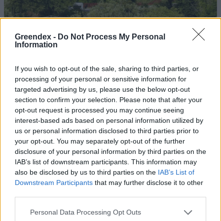
Greendex -
Do Not Process My Personal
Information
Szöllősi Gáborral, a Gardenfutura ügyvezetőjével beszélgettünk.
If you wish to opt-out of the sale, sharing to third parties, or
processing of your personal or sensitive information for
targeted advertising by us, please use the below opt-out
Történelmi aszály sújtja Nagy-
section to confirm your selection. Please note that after your
Britanniát is
opt-out request is processed you may continue seeing
interest-based ads based on personal information utilized by
SZEMLE
us or personal information disclosed to third parties prior to
your opt-out. You may separately opt-out of the further
Elképesztő felvétel mutatja meg,
disclosure of your personal information by third parties on the
IAB’s list of downstream participants. This information may
mekkora a különbség az áradó és a
also be disclosed by us to third parties on the
IAB’s List of
kiszáradó Duna között
Downstream Participants
that may further disclose it to other
third parties.
ÉLŐ BOLYGÓNK
Personal Data Processing Opt Outs