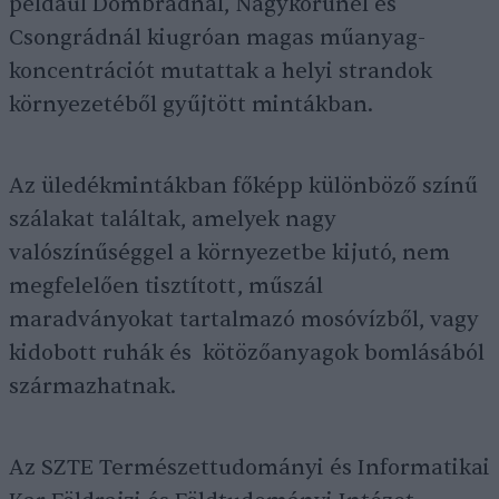
például Dombrádnál, Nagykörűnél és
Csongrádnál kiugróan magas műanyag-
koncentrációt mutattak a helyi strandok
környezetéből gyűjtött mintákban.
Az üledékmintákban főképp különböző színű
szálakat találtak, amelyek nagy
valószínűséggel a környezetbe kijutó, nem
megfelelően tisztított, műszál
maradványokat tartalmazó mosóvízből, vagy
kidobott ruhák és kötözőanyagok bomlásából
származhatnak.
Az SZTE Természettudományi és Informatikai