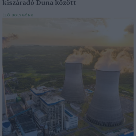
kiszáradó Duna között
ÉLŐ BOLYGÓNK