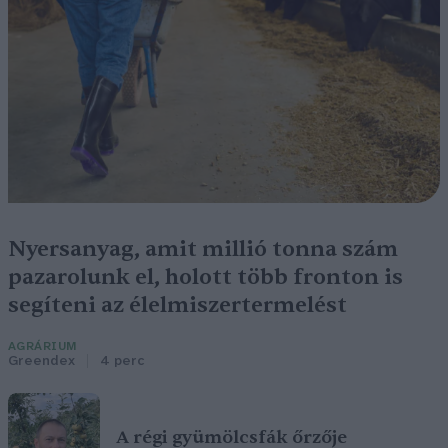
Nyersanyag, amit millió tonna szám
pazarolunk el, holott több fronton is
segíteni az élelmiszertermelést
AGRÁRIUM
Greendex
4 perc
A régi gyümölcsfák őrzője