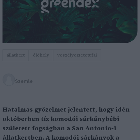
állatkert
élőhely
veszélyeztetett faj
Szemle
Hatalmas győzelmet jelentett, hogy idén
októberben tíz komodói sárkánybébi
született fogságban a San Antonio-i
állatkertben. A komodói sárkányok a