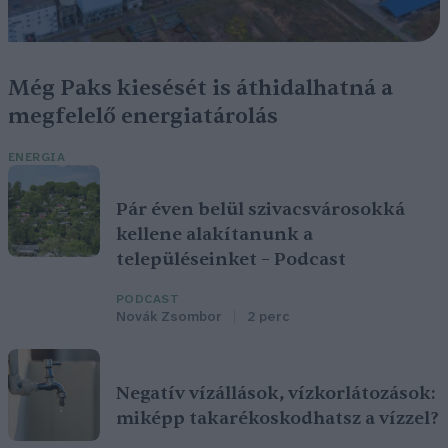
Még Paks kiesését is áthidalhatná a
megfelelő energiatárolás
ENERGIA
Pár éven belül szivacsvárosokká
kellene alakítanunk a
településeinket – Podcast
PODCAST
Novák Zsombor
2 perc
Negatív vízállások, vízkorlátozások:
miképp takarékoskodhatsz a vízzel?