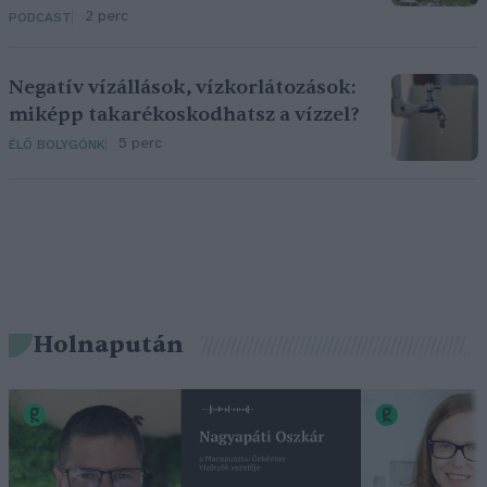
2 perc
PODCAST
Negatív vízállások, vízkorlátozások:
miképp takarékoskodhatsz a vízzel?
5 perc
ÉLŐ BOLYGÓNK
Holnapután