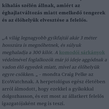
kihalás szélén állnak, amiért az
éghajlatváltozás miatt emelkedő tengerek
és az élőhelyük elvesztése a felelős.
„
A világ legnagyobb gyíkfajtái akár 3 méter
hosszúra is megnőhetnek, és súlyuk
meghaladja a 300 kilót. A
komodói sárkányok
védelmével foglalkozók már jó ideje aggódnak a
vadon élő egyedek miatt, mivel az élőhelyük
egyre csökken.
„ – mondta Craig Pelke az
EcoWatchnak. A herpetológus egész életében
arról álmodott, hogy ezekkel a gyíkokkal
dolgozhasson, és ezt most az állatkert felelős
igazgatójaként meg is teszi.