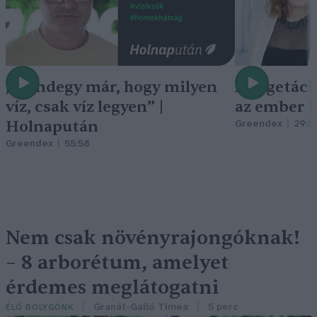
„Mindegy már, hogy milyen
A vegetáci
víz, csak víz legyen” |
az ember 
Holnapután
Greendex
29:5
Greendex
55:58
Nem csak növényrajongóknak!
– 8 arborétum, amelyet
érdemes meglátogatni
Granát-Galló Tímea
5 perc
ÉLŐ BOLYGÓNK