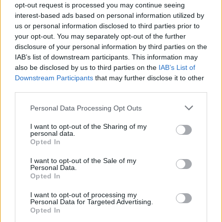
Magyarország tele van gyönyörű növényekkel, így arborétumokkal
opt-out request is processed you may continue seeing
is. A jó idő beköszöntével érdemes minél többet felkeresni.
interest-based ads based on personal information utilized by
us or personal information disclosed to third parties prior to
your opt-out. You may separately opt-out of the further
disclosure of your personal information by third parties on the
Születésnapi programokkal várja a
IAB’s list of downstream participants. This information may
hétvégén a közönséget a 160 éves
also be disclosed by us to third parties on the
IAB’s List of
Fővárosi Állatkert
Downstream Participants
that may further disclose it to other
third parties.
ÉLŐ BOLYGÓNK
Personal Data Processing Opt Outs
Szedd magad őszibarack: itt vannak
I want to opt-out of the Sharing of my
a legjobb lelőhelyek!
personal data.
Opted In
SZEMLE
I want to opt-out of the Sale of my
Personal Data.
Opted In
I want to opt-out of processing my
Personal Data for Targeted Advertising.
Opted In