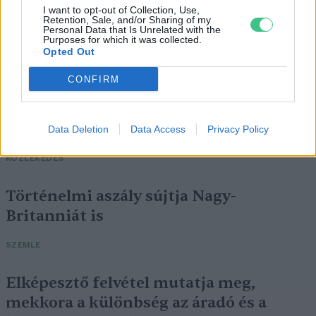
I want to opt-out of Collection, Use,
Retention, Sale, and/or Sharing of my
Personal Data that Is Unrelated with the
Purposes for which it was collected.
Opted Out
CONFIRM
Négy éven belül valósággá válhatnak az
elektromos repülőjáratok Európában
Data Deletion
Data Access
Privacy Policy
KÖZLEKEDÉS
Történelmi aszály sújtja Nagy-
Britanniát is
SZEMLE
Elképesztő felvétel mutatja meg,
mekkora a különbség az áradó és a