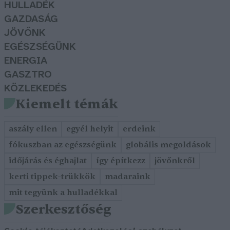
HULLADÉK
GAZDASÁG
JÖVŐNK
EGÉSZSÉGÜNK
ENERGIA
GASZTRO
KÖZLEKEDÉS
Kiemelt témák
aszály ellen
egyél helyit
erdeink
fókuszban az egészségünk
globális megoldások
időjárás és éghajlat
így építkezz
jövőnkről
kerti tippek-trükkök
madaraink
mit tegyünk a hulladékkal
Szerkesztőség