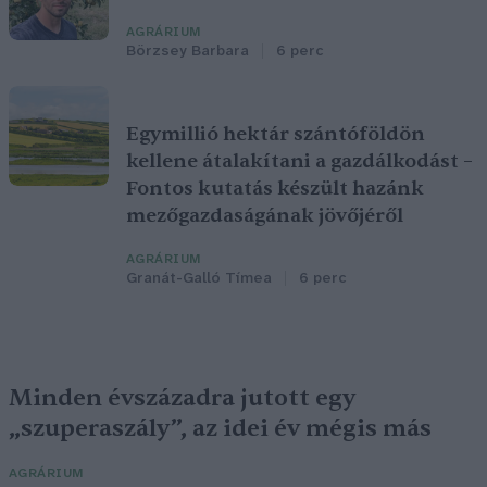
AGRÁRIUM
Börzsey Barbara
6 perc
Egymillió hektár szántóföldön
kellene átalakítani a gazdálkodást –
Fontos kutatás készült hazánk
mezőgazdaságának jövőjéről
AGRÁRIUM
Granát-Galló Tímea
6 perc
Minden évszázadra jutott egy
„szuperaszály”, az idei év mégis más
AGRÁRIUM