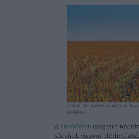
A cirok nem igényel olyan szintű tala
nevelése.
A
cirokfélék
magasra nőnek: 
silócirok viszont elérheti ak