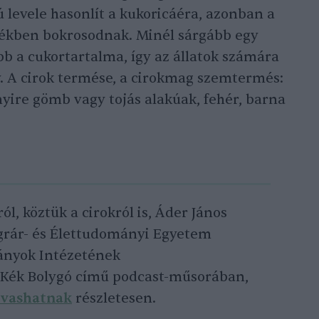
ú levele hasonlít a kukoricáéra, azonban a
tékben bokrosodnak. Minél sárgább egy
bb a cukortartalma, így az állatok számára
 A cirok termése, a cirokmag szemtermés:
yire gömb vagy tojás alakúak, fehér, barna
l, köztük a cirokról is, Áder János
grár- és Élettudományi Egyetem
nyok Intézetének
t Kék Bolygó című podcast-műsorában,
lvash
a
tnak
részletesen.