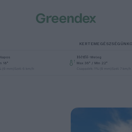
KERTEM
EGÉSZSÉGÜNK
Hétfő
–
Napos
Meleg
n 18°
Max 36° / Min 22°
% (0 mm)
Szél: 6 km/h
Csapadék: 1% (0 mm)
Szél: 7 km/h