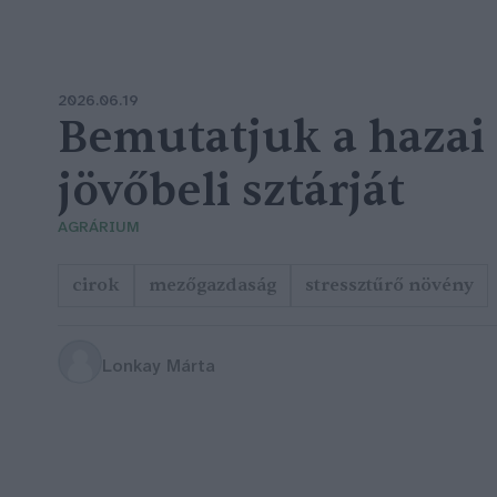
2026.06.19
Bemutatjuk a hazai
jövőbeli sztárját
AGRÁRIUM
cirok
mezőgazdaság
stressztűrő növény
Lonkay Márta