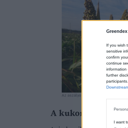
Greendex
If you wish 
sensitive in
confirm you
continue se
information 
further disc
participants
Downstream 
Az aszályos években a cirok lehet a
Persona
A kukorica kiváltó
I want t