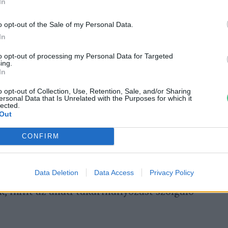
szerűbb
gabonaféléje
. Magyarországon is
In
tíva a kukorica pótlására. Nem igényel
o opt-out of the Sale of my Personal Data.
mint a kukorica, így költséghatékonyabb is
In
elnevelése. A cirok fajtái egymással
to opt-out of processing my Personal Data for Targeted
mos hibridnövénnyel találkozhatunk a
ing.
In
o opt-out of Collection, Use, Retention, Sale, and/or Sharing
ersonal Data that Is Unrelated with the Purposes for which it
lected.
e van, remek
szárazságtűrő képességét
Out
köszönheti (körülbelül kétszer annyi
CONFIRM
ukoricának). Szára belül hengeres, tömött,
ötti részekre tagolt. Szárvastagsága a
Data Deletion
Data Access
Privacy Policy
es cirok, amit az ember is fogyaszt,
k, mint az állati takarmányozást szolgáló