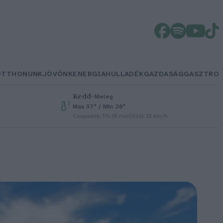
OTTHONUNK
JÖVŐNK
ENERGIA
HULLADÉK
GAZDASÁG
GASZTRO
Kedd
–
Meleg
Max 37° / Min 20°
Csapadék: 1% (0 mm)
Szél: 13 km/h