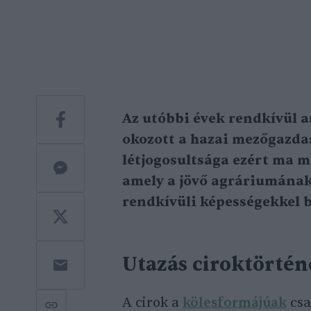
Az utóbbi évek rendkívül a
okozott a hazai mezőgazda
létjogosultsága ezért ma m
amely a jövő agráriumának 
rendkívüli képességekkel 
Utazás ciroktörté
A cirok a
kölesformájúak
csa