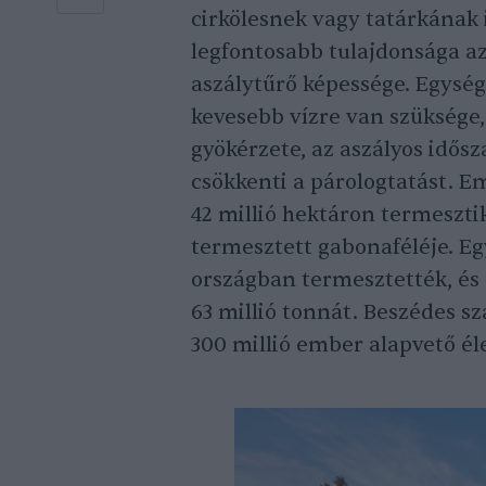
cirkölesnek vagy tatárkának i
legfontosabb tulajdonsága az
aszálytűrő képessége. Egység
kevesebb vízre van szüksége,
gyökérzete, az aszályos idős
csökkenti a párologtatást. E
42 millió hektáron termesztik
termesztett gabonaféléje. Egy
országban termesztették, és
63 millió tonnát. Beszédes sz
300 millió ember alapvető él