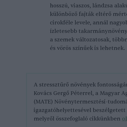
hosszú, viaszos, lándzsa alak
különböző fajták eltérő mér
cirokféle levele, annál nagyo
ízletesebb takarmánynövény.
a szemek változatosak, többn
és vörös színűek is lehetnek.
A stressztűrő növények fontosságáró
Kovács Gergő Péterrel, a Magyar A
(MATE) Növénytermesztési-tudomá
igazgatóhelyettesével beszélgetet
melyről összefoglaló cikkünkben
o