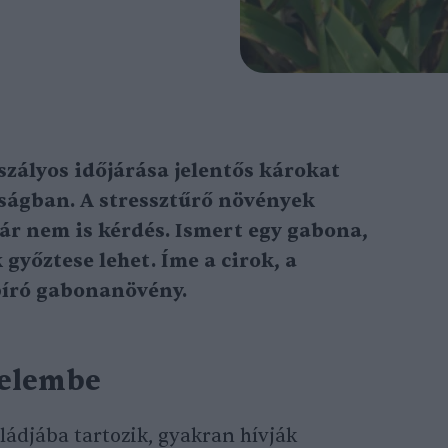
szályos időjárása jelentős károkat
ságban. A stressztűrő növények
ár nem is kérdés. Ismert egy gabona,
győztese lehet. Íme a cirok, a
bíró gabonanövény.
nelembe
ládjába tartozik, gyakran hívják