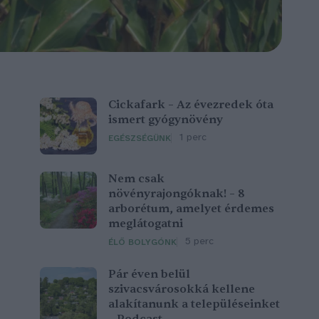
Cickafark – Az évezredek óta
ismert gyógynövény
1 perc
EGÉSZSÉGÜNK
Nem csak
növényrajongóknak! – 8
arborétum, amelyet érdemes
meglátogatni
5 perc
ÉLŐ BOLYGÓNK
Pár éven belül
szivacsvárosokká kellene
alakítanunk a településeinket