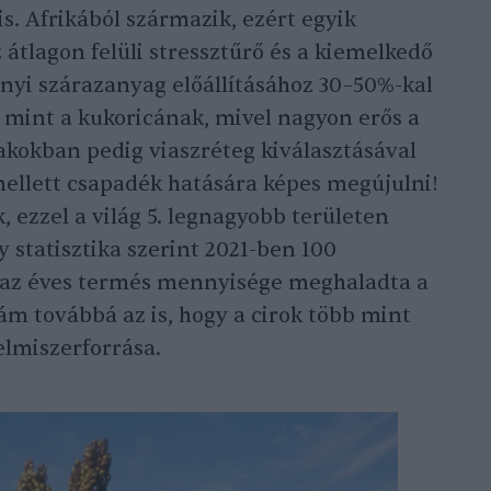
s. Afrikából származik, ezért egyik
 átlagon felüli stressztűrő és a kiemelkedő
nyi szárazanyag előállításához 30–50%-kal
 mint a kukoricának, mivel nagyon erős a
zakokban pedig viaszréteg kiválasztásával
mellett csapadék hatására képes megújulni!
, ezzel a világ 5. legnagyobb területen
 statisztika szerint 2021-ben 100
 az éves termés mennyisége meghaladta a
ám továbbá az is, hogy a cirok több mint
elmiszerforrása.