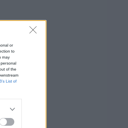
sonal or
ection to
ou may
 personal
out of the
 downstream
B’s List of