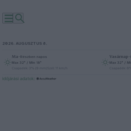
2026. AUGUSZTUS 8.
Ma
–
Vasárnap
–
Részben napos
Max 32° / Min 18°
Max 32° / Mi
Csapadék: 3% (0 mm)
Szél: 11 km/h
Csapadék: 0
időjárási adatok: