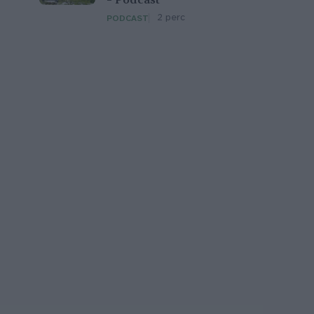
– Podcast
2 perc
PODCAST