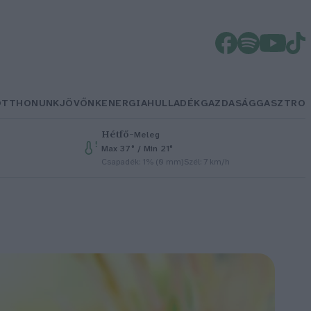
OTTHONUNK
JÖVŐNK
ENERGIA
HULLADÉK
GAZDASÁG
GASZTRO
Hétfő
–
Meleg
Max 37° / Min 21°
Csapadék: 1% (0 mm)
Szél: 7 km/h