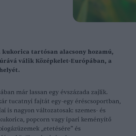
a kukorica tartósan alacsony hozamú,
úrává válik Középkelet-Európában, a
helyét.
ában már lassan egy évszázada zajlik.
r tucatnyi fajtát egy-egy éréscsoportban,
jai is nagyon változatosak: szemes- és
kukorica, popcorn vagy ipari keményítő
a biogázüzemek „etetésére” és