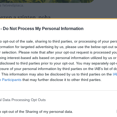
a felvevőpiaca.
ezen a szinten, noha
eledelként és a humán élelmezésben is
 -
Do Not Process My Personal Information
 már nagyon régóta hasznosítják, az emberi
entessége, magas fehérje-, vas-,
to opt-out of the sale, sharing to third parties, or processing of your per
formation for targeted advertising by us, please use the below opt-out s
talma teremt jó piacot a számára.
r selection. Please note that after your opt-out request is processed y
eing interest-based ads based on personal information utilized by us or
disclosed to third parties prior to your opt-out. You may separately opt-
 és metionintartalmát értékeli, de
losure of your personal information by third parties on the IAB’s list of
. This information may also be disclosed by us to third parties on the
IA
és emészthető héját nem kedveli.
Participants
that may further disclose it to other third parties.
lden kaszálása és szenázsként való
olyan takarmányhiányosnak ígérkező
mostani is ígérkezik.
Szalmája
is értékes.
l Data Processing Opt Outs
o opt-out of the Sharing of my personal data.