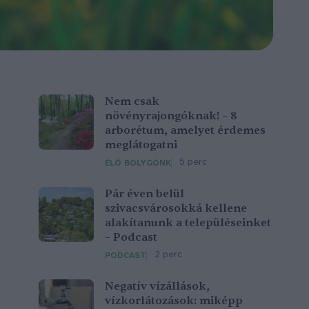
Nem csak
növényrajongóknak! – 8
arborétum, amelyet érdemes
meglátogatni
5 perc
ÉLŐ BOLYGÓNK
Pár éven belül
szivacsvárosokká kellene
alakítanunk a településeinket
– Podcast
2 perc
PODCAST
Negatív vízállások,
vízkorlátozások: miképp