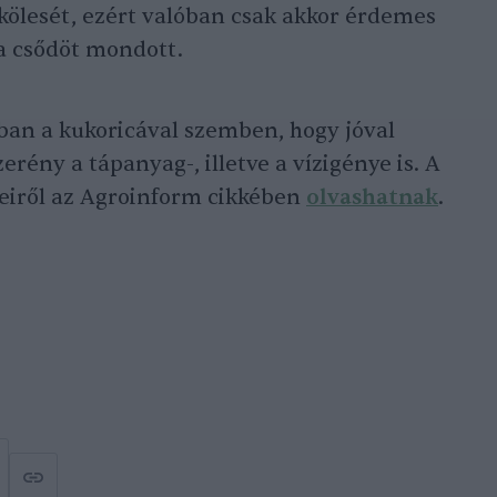
kölesét, ezért valóban csak akkor érdemes
ca csődöt mondott.
ban a kukoricával szemben, hogy jóval
erény a tápanyag-, illetve a vízigénye is. A
eiről az Agroinform cikkében
olvashatnak
.