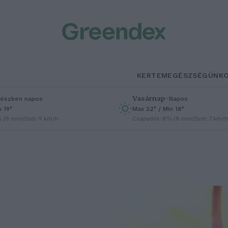
KERTEM
EGÉSZSÉGÜNK
Vasárnap
–
észben napos
Napos
n 19°
Max 32° / Min 18°
% (0 mm)
Szél: 9 km/h
Csapadék: 0% (0 mm)
Szél: 7 km/h