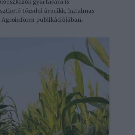
lóeszközök gyártására is
szthető tőzsdei árucikk, hatalmas
 Agroinform publikációjában.