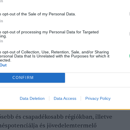
In
o opt-out of the Sale of my Personal Data.
In
to opt-out of processing my Personal Data for Targeted
ing.
In
o opt-out of Collection, Use, Retention, Sale, and/or Sharing
ersonal Data that Is Unrelated with the Purposes for which it
lected.
Out
CONFIRM
emben, hogy jóval rövidebb a tenyészideje, és szerény a
Data Deletion
Data Access
Privacy Policy
sebb és csapadékosabb régiókban, illetve
méspotenciálja és jövedelemtermelő