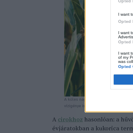
Opted 
I want t
Opted 
I want 
Advertis
Opted 
I want t
of my P
was col
Opted 
A köles nagy előnye a kukoricával sz
vízigénye is.
A
cirokhoz
hasonlóan: a hűvö
évjáratokban a kukorica ter