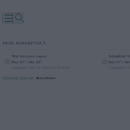
2026. AUGUSZTUS 7.
Ma
–
Szombat
–
Részben napos
R
Max 33° / Min 20°
Max 31° / Mi
Csapadék: 25% (0 mm)
Szél: 19 km/h
Csapadék: 5
időjárási adatok: