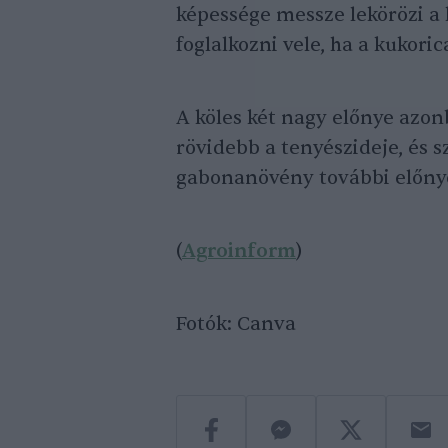
képessége messze lekörözi a 
foglalkozni vele, ha a kukori
A köles két nagy előnye azon
rövidebb a tenyészideje, és sz
gabonanövény további előny
(
Agroinform
)
Fotók: Canva