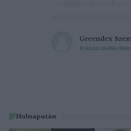
Greendex Szem
A szerző további cikkei
Holnapután