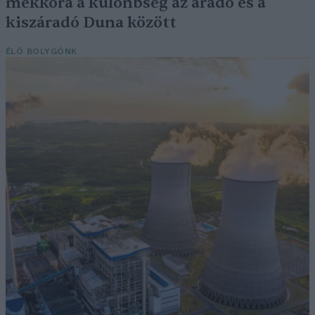
mekkora a különbség az áradó és a
kiszáradó Duna között
ÉLŐ BOLYGÓNK