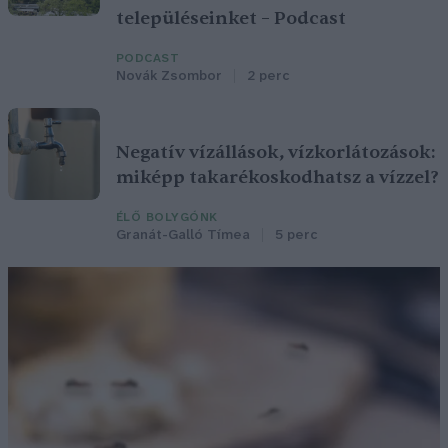
településeinket – Podcast
PODCAST
Novák Zsombor
2 perc
Negatív vízállások, vízkorlátozások:
miképp takarékoskodhatsz a vízzel?
ÉLŐ BOLYGÓNK
Granát-Galló Tímea
5 perc