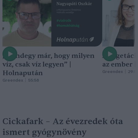
„Mindegy már, hogy milyen
A vegetáci
víz, csak víz legyen” |
az ember 
Holnapután
Greendex
29:5
Greendex
55:58
Cickafark – Az évezredek óta
ismert gyógynövény