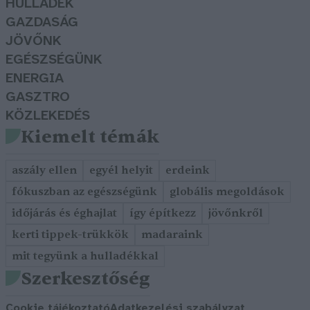
HULLADÉK
GAZDASÁG
JÖVŐNK
EGÉSZSÉGÜNK
ENERGIA
GASZTRO
KÖZLEKEDÉS
Kiemelt témák
aszály ellen
egyél helyit
erdeink
fókuszban az egészségünk
globális megoldások
időjárás és éghajlat
így építkezz
jövőnkről
kerti tippek-trükkök
madaraink
mit tegyünk a hulladékkal
Szerkesztőség
Cookie tájékoztató
Adatkezelési szabályzat