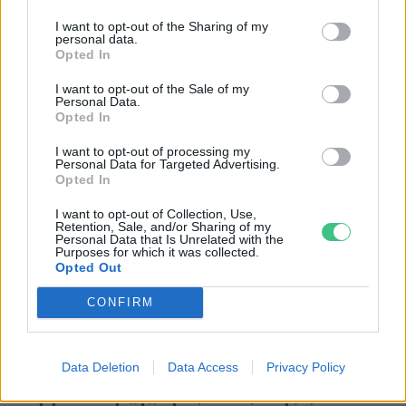
I want to opt-out of the Sharing of my
personal data.
Opted In
I want to opt-out of the Sale of my
Personal Data.
Opted In
I want to opt-out of processing my
Négy éven belül valósággá válhatnak az
Personal Data for Targeted Advertising.
Opted In
elektromos repülőjáratok Európában
I want to opt-out of Collection, Use,
KÖZLEKEDÉS
Retention, Sale, and/or Sharing of my
Personal Data that Is Unrelated with the
Purposes for which it was collected.
Opted Out
Történelmi aszály sújtja Nagy-
Britanniát is
CONFIRM
SZEMLE
Data Deletion
Data Access
Privacy Policy
Elképesztő felvétel mutatja meg,