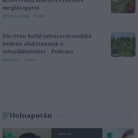
arborétum, amelyet érdemes
meglátogatni
5 perc
ÉLŐ BOLYGÓNK
Pár éven belül szivacsvárosokká
kellene alakítanunk a
településeinket – Podcast
2 perc
PODCAST
Holnapután