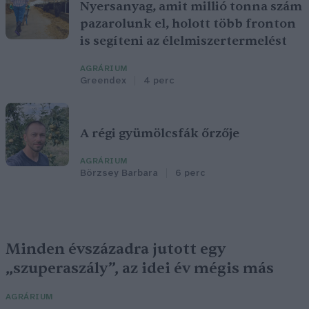
Nyersanyag, amit millió tonna szám
pazarolunk el, holott több fronton
is segíteni az élelmiszertermelést
AGRÁRIUM
Greendex
4 perc
A régi gyümölcsfák őrzője
AGRÁRIUM
Börzsey Barbara
6 perc
Minden évszázadra jutott egy
„szuperaszály”, az idei év mégis más
AGRÁRIUM