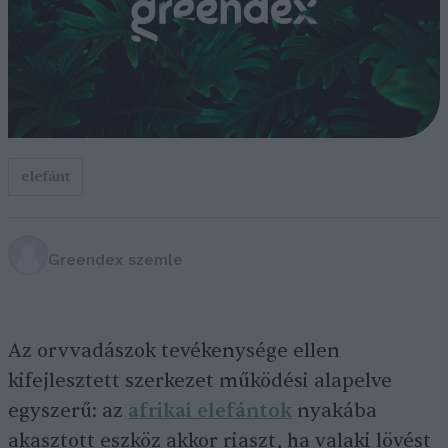
elefánt
Greendex szemle
Az orvvadászok tevékenysége ellen
kifejlesztett szerkezet működési alapelve
egyszerű: az
afrikai elefántok
nyakába
akasztott eszköz akkor riaszt, ha valaki lövést