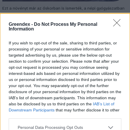
Ezt a növényt már az őskorban is ismerték, a népi gyógyászatban
pedig ma is számos betegség ellen használják.
Greendex -
Do Not Process My Personal
Information
Születésnapi programokkal várja a
hétvégén a közönséget a 160 éves
If you wish to opt-out of the sale, sharing to third parties, or
Fővárosi Állatkert
processing of your personal or sensitive information for
targeted advertising by us, please use the below opt-out
section to confirm your selection. Please note that after your
ÉLŐ BOLYGÓNK
opt-out request is processed you may continue seeing
interest-based ads based on personal information utilized by
Szedd magad őszibarack: itt vannak
us or personal information disclosed to third parties prior to
a legjobb lelőhelyek!
your opt-out. You may separately opt-out of the further
disclosure of your personal information by third parties on the
SZEMLE
IAB’s list of downstream participants. This information may
also be disclosed by us to third parties on the
IAB’s List of
Downstream Participants
that may further disclose it to other
third parties.
Personal Data Processing Opt Outs