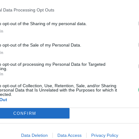
iatal klímaaktivista vált az
l Data Processing Opt Outs
ndiai farmertüntetések egyik
o opt-out of the Sharing of my personal data.
In
szimbólumává
o opt-out of the Sale of my Personal Data.
reendex szemle
In
to opt-out of processing my Personal Data for Targeted
ing.
In
o opt-out of Collection, Use, Retention, Sale, and/or Sharing
ersonal Data that Is Unrelated with the Purposes for which it
Hogyan érdemes kommunikálni 
lected.
Out
límaváltozásról annak
CONFIRM
rdekében, hogy változtassunk a
iselkedésünkön?
Data Deletion
Data Access
Privacy Policy