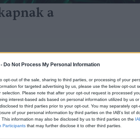
 kapnak a
zuper környezetvédelmi
 -
Do Not Process My Personal Information
rogram a Balatonnál húsvétkor
to opt-out of the sale, sharing to third parties, or processing of your per
formation for targeted advertising by us, please use the below opt-out s
reendex szemle
r selection. Please note that after your opt-out request is processed y
eing interest-based ads based on personal information utilized by us or
disclosed to third parties prior to your opt-out. You may separately opt-
losure of your personal information by third parties on the IAB’s list of
. This information may also be disclosed by us to third parties on the
IA
Participants
that may further disclose it to other third parties.