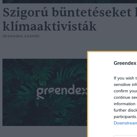
Szigorú büntetéseket
klímaaktivisták
Greendex szemle
S
Greendex
p
If you wish 
sensitive in
G
confirm you
continue se
information 
further disc
participants
Downstream 