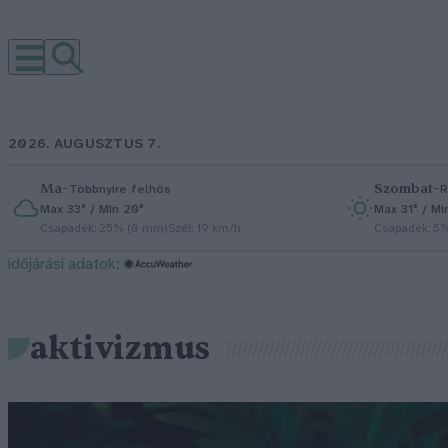
2026. AUGUSZTUS 7.
Ma
–
Szombat
–
Többnyire felhős
R
Max 33° / Min 20°
Max 31° / Mi
Csapadék: 25% (0 mm)
Szél: 19 km/h
Csapadék: 5
időjárási adatok:
aktivizmus