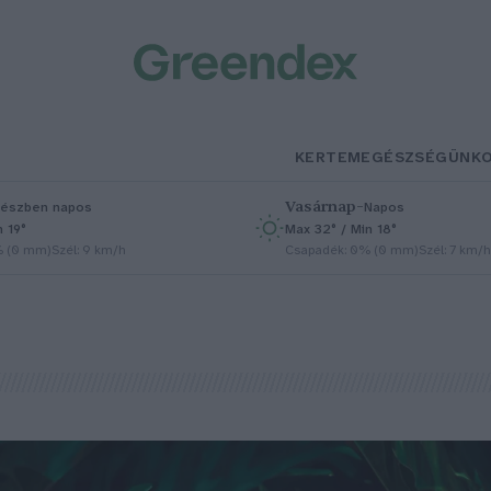
KERTEM
EGÉSZSÉGÜNK
Vasárnap
–
észben napos
Napos
n 19°
Max 32° / Min 18°
% (0 mm)
Szél: 9 km/h
Csapadék: 0% (0 mm)
Szél: 7 km/h