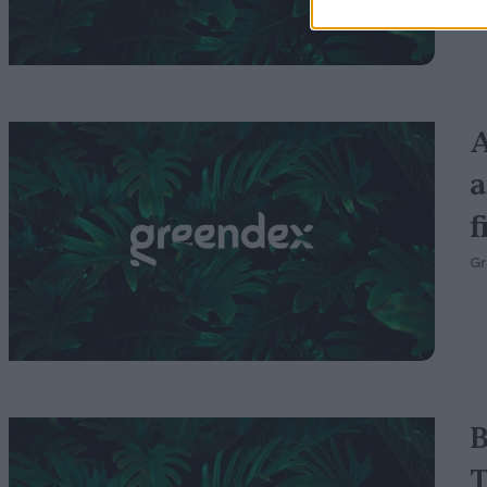
G
A
a
f
G
B