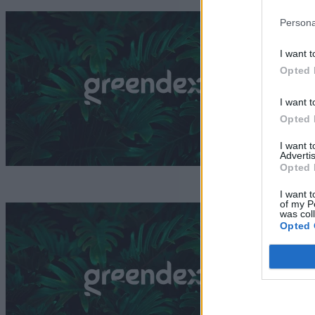
F
Persona
i
I want t
Opted 
I want t
G
Opted 
I want 
Advertis
Opted 
I want t
of my P
was col
Opted 
k
é
v