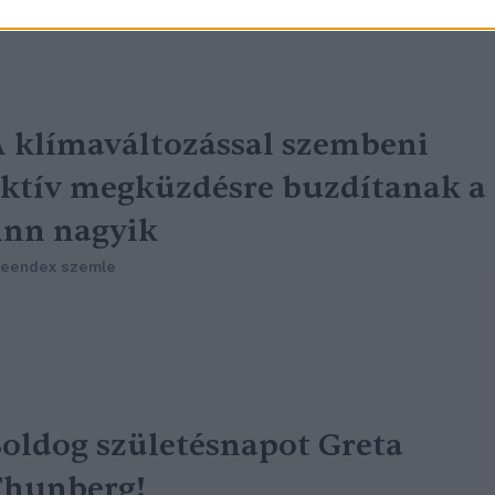
reendex szemle
 klímaváltozással szembeni
ktív megküzdésre buzdítanak a
inn nagyik
reendex szemle
oldog születésnapot Greta
Thunberg!