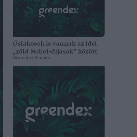
Őslakosok is vannak az idei
„zöld Nobel-díjasok” között
Greendex Szemle