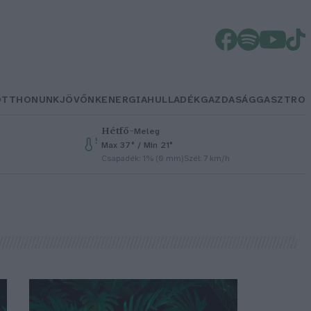
OTTHONUNK
JÖVŐNK
ENERGIA
HULLADÉK
GAZDASÁG
GASZTRO
Hétfő
–
Meleg
Max 37° / Min 21°
Csapadék: 1% (0 mm)
Szél: 7 km/h