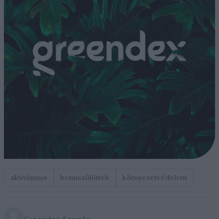
aktivizmus
bennszülöttek
környezetvédelem