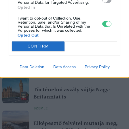
Personal Data for Targeted Advertising.
Opted In
I want to opt-out of Collection, Use,
Retention, Sale, and/or Sharing of my
Personal Data that Is Unrelated with the
Purposes for which it was collected.
Opted Out
CONFIRM
Data Deletion
Data Access
Privacy Policy
Szöllősi Gáborral, a Gardenfutura ügyvezetőjével beszélgettünk.
Történelmi aszály sújtja Nagy-
Britanniát is
SZEMLE
Elképesztő felvétel mutatja meg,