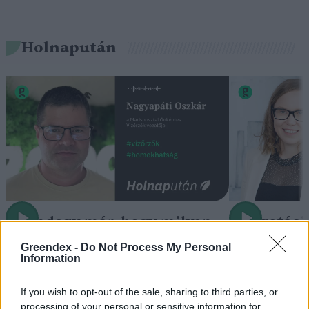
Holnapután
„Mindegy már, hogy milyen
A vegetáci
víz, csak víz legyen” |
az ember 
Greendex -
Do Not Process My Personal
Holnapután
Information
Greendex
29:5
Greendex
55:58
If you wish to opt-out of the sale, sharing to third parties, or
processing of your personal or sensitive information for