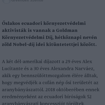
Greendex Szemle
Őslakos ecuadori környezetvédelmi
aktivisták is vannak a Goldman
Környezetvédelmi Díj, hétköznapi nevén
zöld Nobel-díj idei kitüntetettjei között.
A két dél-amerikai díjazott a 29 éves Alex
Lucitante és a 30 éves Alexandra Narváez,
akik egy bennszülöttmozgalom élére álltak,
hogy megvédjék a cofán nép ősi területét az
aranybányászattól. 2018 októberében ennek
eredményeként az ecuadori bíróságok 52
aranybányászati koncessziót töröltek,