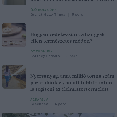
ÉLŐ BOLYGÓNK
Granát-Galló Tímea
5 perc
Hogyan védekezzünk a hangyák
ellen természetes módon?
OTTHONUNK
Börzsey Barbara
5 perc
Nyersanyag, amit millió tonna szám
pazarolunk el, holott több fronton
is segíteni az élelmiszertermelést
AGRÁRIUM
Greendex
4 perc