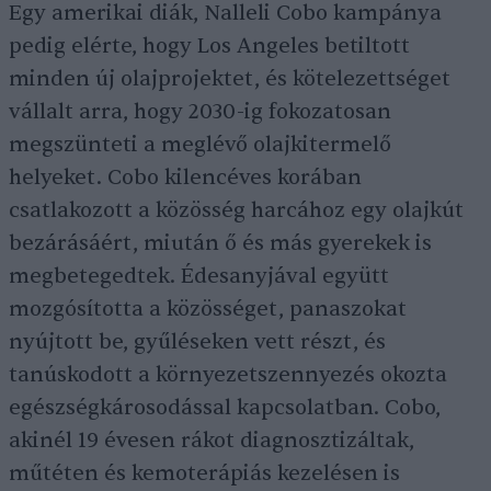
Egy amerikai diák, Nalleli Cobo kampánya
pedig elérte, hogy Los Angeles betiltott
minden új olajprojektet, és kötelezettséget
vállalt arra, hogy 2030-ig fokozatosan
megszünteti a meglévő olajkitermelő
helyeket. Cobo kilencéves korában
csatlakozott a közösség harcához egy olajkút
bezárásáért, miután ő és más gyerekek is
megbetegedtek. Édesanyjával együtt
mozgósította a közösséget, panaszokat
nyújtott be, gyűléseken vett részt, és
tanúskodott a környezetszennyezés okozta
egészségkárosodással kapcsolatban. Cobo,
akinél 19 évesen rákot diagnosztizáltak,
műtéten és kemoterápiás kezelésen is