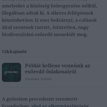
amelyeket a közösség beleegyezése nélkül,
illegálisan adtak ki. A sikeres fellépésnek
köszönhetően 32 ezer hektárnyi, a cofánok
által szentnek tartott, érintetlen, nagy
biodiverzitású esőerdő menekült meg.
Cikkajánló
Példát kellene vennünk az
esőerdő őslakosairól
Greendex Szemle
A győzelem precedenst teremtett
Ecuadorban, ahol az alkotmánybíróság