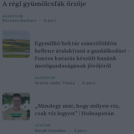
A régi gyümölcsfák őrzője
AGRÁRIUM
Börzsey Barbara
6 perc
Egymillió hektár szántóföldön
kellene átalakítani a gazdálkodást –
Fontos kutatás készült hazánk
mezőgazdaságának jövőjéről
AGRÁRIUM
Granát-Galló Tímea
6 perc
„Mindegy már, hogy milyen víz,
csak víz legyen” | Holnapután
JÖVŐNK
Novák Zsombor
3 perc