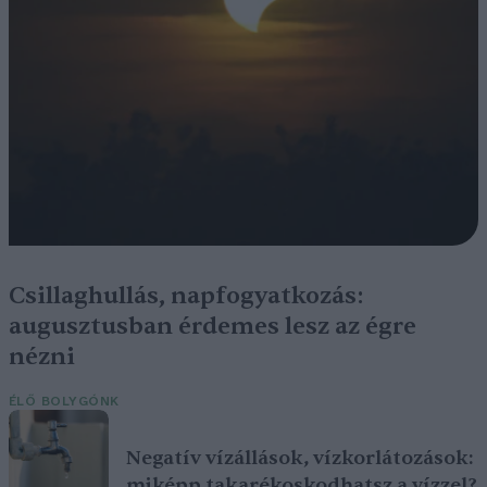
Csillaghullás, napfogyatkozás:
augusztusban érdemes lesz az égre
nézni
ÉLŐ BOLYGÓNK
Negatív vízállások, vízkorlátozások:
miképp takarékoskodhatsz a vízzel?