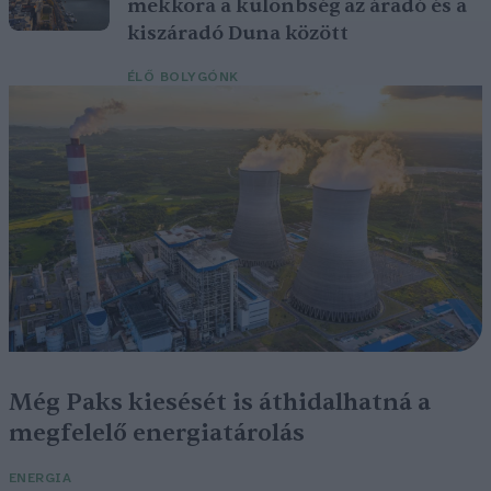
mekkora a különbség az áradó és a
kiszáradó Duna között
ÉLŐ BOLYGÓNK
Még Paks kiesését is áthidalhatná a
megfelelő energiatárolás
ENERGIA