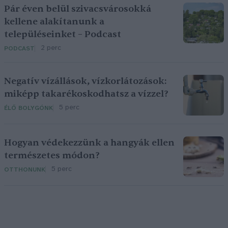
Pár éven belül szivacsvárosokká
kellene alakítanunk a
településeinket – Podcast
2 perc
PODCAST
Negatív vízállások, vízkorlátozások:
miképp takarékoskodhatsz a vízzel?
5 perc
ÉLŐ BOLYGÓNK
Hogyan védekezzünk a hangyák ellen
természetes módon?
5 perc
OTTHONUNK