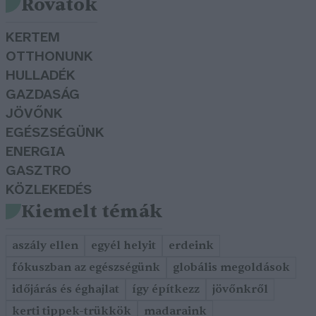
Rovatok
KERTEM
OTTHONUNK
HULLADÉK
GAZDASÁG
JÖVŐNK
EGÉSZSÉGÜNK
ENERGIA
GASZTRO
KÖZLEKEDÉS
Kiemelt témák
aszály ellen
egyél helyit
erdeink
fókuszban az egészségünk
globális megoldások
időjárás és éghajlat
így építkezz
jövőnkről
kerti tippek-trükkök
madaraink