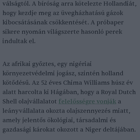
válságtól. A bíróság arra kötelezte Hollandiát,
hogy kezdje meg az üvegházhatású gázok
kibocsátásának csökkentését. A próbaper
sikere nyomán világszerte hasonló perek
indultak el.
Az afrikai győztes, egy nigériai
környezetvédelmi jogász, szintén holland
kötődésű. Az 52 éves Chima Williams húsz év
alatt harcolta ki Hágában, hogy a Royal Dutch
Shell olajvállalatot
felelősségre vonják
a
leányvállalata okozta olajszennyezés miatt,
amely jelentős ökológiai, társadalmi és
gazdasági károkat okozott a Niger deltájában.