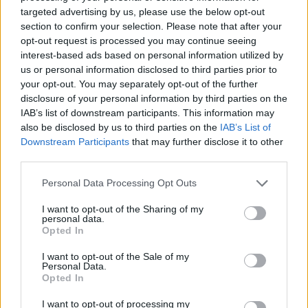
targeted advertising by us, please use the below opt-out
section to confirm your selection. Please note that after your
opt-out request is processed you may continue seeing
Pár éven belül
interest-based ads based on personal information utilized by
us or personal information disclosed to third parties prior to
szivacsvárosokká kellene
your opt-out. You may separately opt-out of the further
disclosure of your personal information by third parties on the
alakítanunk a településeinket –
IAB’s list of downstream participants. This information may
Podcast
also be disclosed by us to third parties on the
IAB’s List of
Downstream Participants
that may further disclose it to other
Novák Zsombor
2 perc
PODCAST
third parties.
Personal Data Processing Opt Outs
I want to opt-out of the Sharing of my
personal data.
Opted In
I want to opt-out of the Sale of my
Personal Data.
Opted In
I want to opt-out of processing my