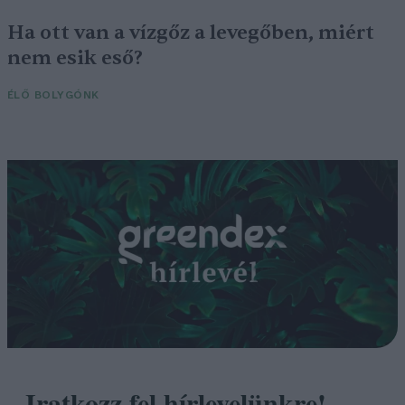
Ha ott van a vízgőz a levegőben, miért
nem esik eső?
ÉLŐ BOLYGÓNK
Iratkozz fel hírlevelünkre!