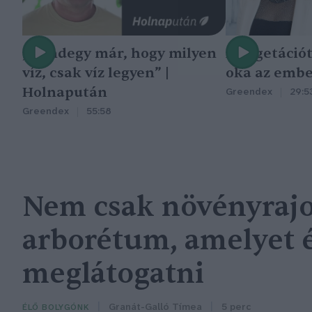
„Mindegy már, hogy milyen
A vegetáció
víz, csak víz legyen” |
oka az embe
Holnapután
Greendex
29:5
Greendex
55:58
Nem csak növényrajo
arborétum, amelyet
meglátogatni
Granát-Galló Tímea
5 perc
ÉLŐ BOLYGÓNK