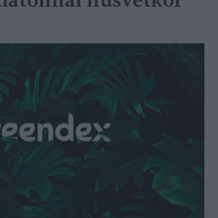
latonnál húsvétkor