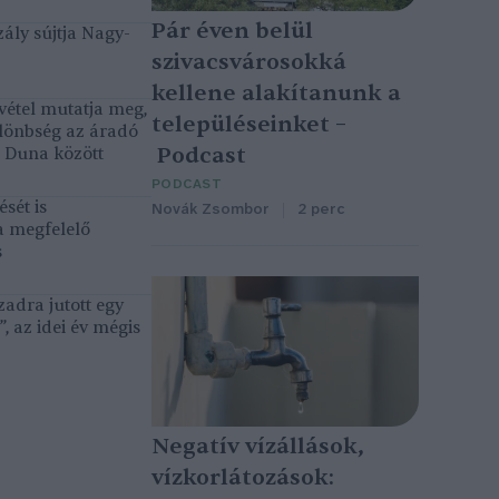
Pár éven belül
ály sújtja Nagy-
szivacsvárosokká
kellene alakítanunk a
vétel mutatja meg,
településeinket –
lönbség az áradó
Podcast
ó Duna között
PODCAST
sét is
Novák Zsombor
2 perc
a megfelelő
s
adra jutott egy
, az idei év mégis
Negatív vízállások,
vízkorlátozások: