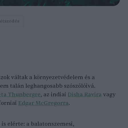
étszedés
zok váltak a környezetvédelem és a
lem talán leghangosabb szószólóivá.
eta Thunbergre
, az indiai
Disha Ravira
vagy
forniai
Edgar McGregorra
.
is elérte: a balatonszemesi,