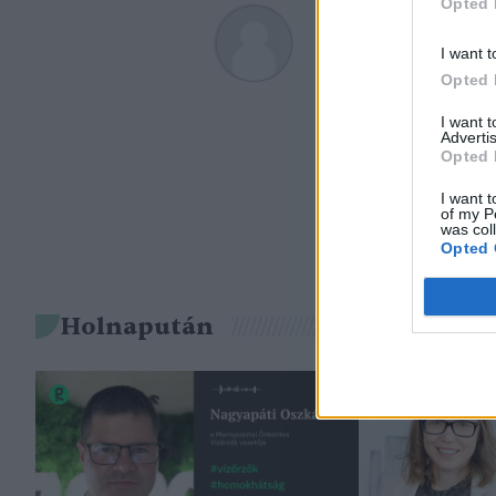
Opted 
Greendex sz
I want t
A szerző további cikk
Opted 
I want 
Advertis
Opted 
I want t
of my P
was col
Opted 
Holnapután