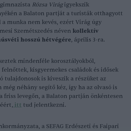
 gimnazista
Rózsa Virág
igyekszik
yékén a Balaton partját a turisták otthagyott
 a munka nem kevés, ezért Virág úgy
zemesi Szemétszedés néven
kollektív
húsvéti hosszú hétvégére
, április 3-ra.
tkeztek mindenféle korosztályokból,
 felnőttek, kisgyermekes családok és idősek
ó tulajdonosok is kiveszik a részüket az
n még néhány segítő kéz, így ha az olvasó is
a friss levegőn, a Balaton partján önkéntesen
éért,
itt
tud jelentkezni.
nkormányzata, a SEFAG Erdészeti és Faipari