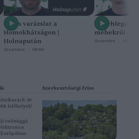
Nincs varázslat a
A méhlegelő 
Homokhátságon |
méhekről szól
Holnapután
Greendex
46:47
Greendex
50:00
szibarack: itt
bb lelőhelyek!
ül valósággá
elektromos
k Európában