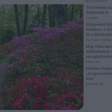
KÖZLEKEDÉS
Történelmi asz
Britanniát is
SZEMLE
Elképesztő fel
mekkora a kü
és a kiszárad
ÉLŐ BOLYGÓNK
Még Paks kiesé
áthidalhatná 
energiatárolá
ENERGIA
Minden évszáz
„szuperaszály”
más
AGRÁRIUM