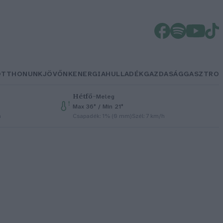
OTTHONUNK
JÖVŐNK
ENERGIA
HULLADÉK
GAZDASÁG
GASZTRO
Hétfő
–
Meleg
Max 36° / Min 21°
h
Csapadék: 1% (0 mm)
Szél: 7 km/h