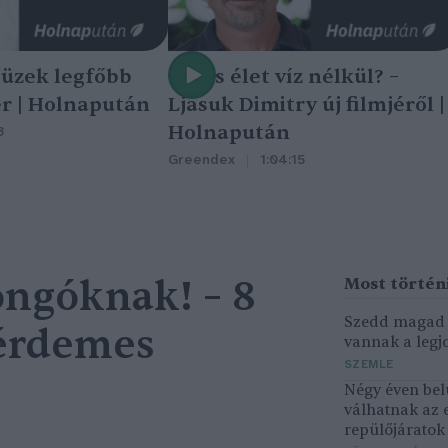
tüzek legfőbb
Nincs élet víz nélkül? –
r | Holnapután
Ljasuk Dimitry új filmjéről |
Holnapután
3
Greendex
1:04:15
ngóknak! – 8
Szedd magad ő
 érdemes
vannak a legjo
SZEMLE
Négy éven bel
válhatnak az 
repülőjárato