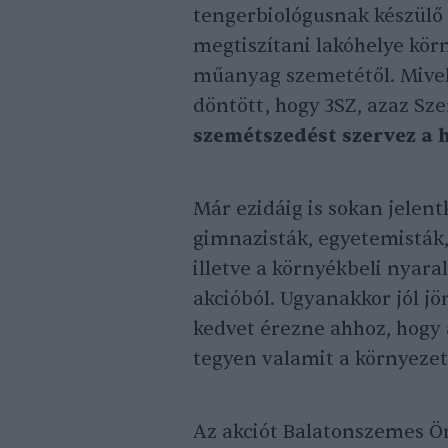
tengerbiológusnak készülő
megtiszítani lakóhelye körn
műanyag szemetétől. Mivel
döntött, hogy 3SZ, azaz S
szemétszedést szervez a 
Már ezidáig is sokan jelen
gimnazisták, egyetemisták,
illetve a környékbeli nyaral
akcióból. Ugyanakkor jól jö
kedvet érezne ahhoz, hogy 
tegyen valamit a környezet
Az akciót Balatonszemes Ö