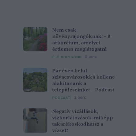
Nem csak
növényrajongóknak! – 8
arborétum, amelyet
érdemes meglátogatni
5 perc
ÉLŐ BOLYGÓNK
Pár éven belül
szivacsvárosokká kellene
alakítanunk a
településeinket – Podcast
2 perc
PODCAST
Negatív vízállások,
vízkorlátozások: miképp
takarékoskodhatsz a
vízzel?