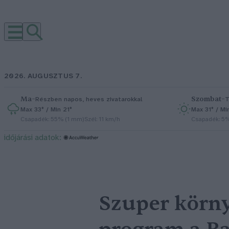
2026. AUGUSZTUS 7.
Ma
–
Szombat
–
Részben napos, heves zivatarokkal
T
Max 33° / Min 21°
Max 31° / Mi
Csapadék: 55% (1 mm)
Szél: 11 km/h
Csapadék: 5
időjárási adatok:
Szuper körn