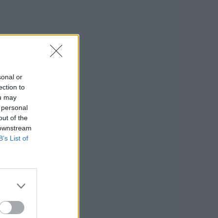
sonal or
ection to
ou may
 personal
out of the
 downstream
B’s List of