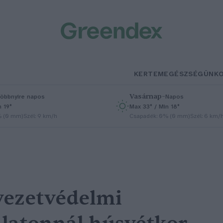
KERTEM
EGÉSZSÉGÜNK
Vasárnap
–
öbbnyire napos
Napos
n 19°
Max 33° / Min 18°
% (0 mm)
Szél: 9 km/h
Csapadék: 0% (0 mm)
Szél: 6 km/
yezetvédelmi