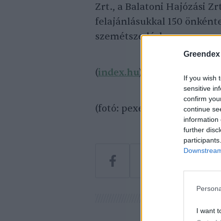
Zrt., a Balatoni Hajózási Zr
felajánlásukkal 150 önkénte
szemétszedéshez.
Greendex
(
index.hu
)
If you wish 
sensitive in
confirm you
(fotó: pexels – Szabó Viktor
continue se
information 
further disc
participants
Downstream 
Persona
I want t