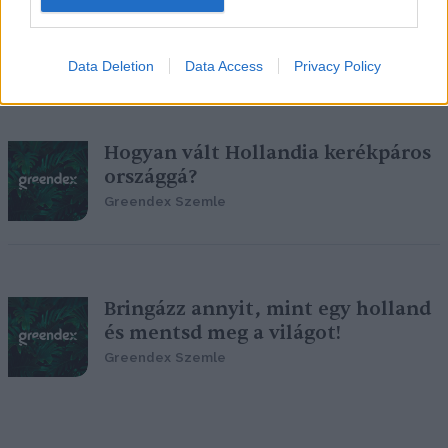
kísérleteznek
Greendex szemle
Data Deletion
Data Access
Privacy Policy
Hogyan vált Hollandia kerékpáros
országgá?
Greendex Szemle
Bringázz annyit, mint egy holland
és mentsd meg a világot!
Greendex Szemle