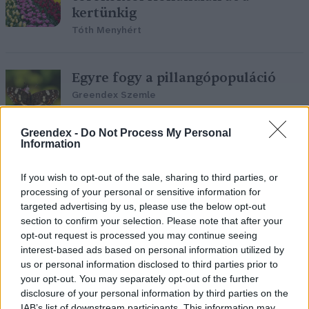
kertünkig
Tóth Menyhért
Egyre fogy a pillangópopuláció
Greendex Szemle
Greendex -
Do Not Process My Personal
Information
Hollandiában több mint 500
If you wish to opt-out of the sale, sharing to third parties, or
klímaaktivistát vettek őrizetbe
processing of your personal or sensitive information for
Greendex Szemle
targeted advertising by us, please use the below opt-out
section to confirm your selection. Please note that after your
opt-out request is processed you may continue seeing
interest-based ads based on personal information utilized by
us or personal information disclosed to third parties prior to
Több mint 10 ezer növénynek ad
your opt-out. You may separately opt-out of the further
majd otthont Utrecht új
disclosure of your personal information by third parties on the
függőleges kertje
IAB’s list of downstream participants. This information may