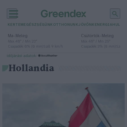
KERTEM
EGÉSZSÉGÜNK
OTTHONUNK
JÖVŐNK
ENERGIA
HULLA
–
–
Ma
Meleg
Csütörtök
Meleg
Max 40° / Min 23°
Max 40° / Min 25°
Csapadék: 0% (0 mm)
Szél: 9 km/h
Csapadék: 3% (0 mm)
Szél: 
időjárási adatok:
Hollandia