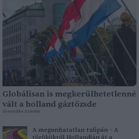
Globálisan is megkerülhetetlenné
vált a holland gáztőzsde
Greendex Szemle
A megunhatatlan tulipán – A
törököktől Hollandián át a