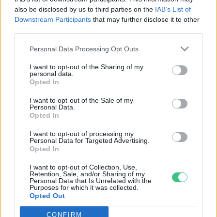
also be disclosed by us to third parties on the
IAB’s List of
Greendex Szemle
Downstream Participants
that may further disclose it to other
third parties.
Personal Data Processing Opt Outs
Magyar napelemes térkőből
I want to opt-out of the Sharing of my
készült a holland áramtermelő
personal data.
sétány
Opted In
Greendex Szemle
I want to opt-out of the Sale of my
Personal Data.
Opted In
I want to opt-out of processing my
Így vált Hollandia Európa vezető
Personal Data for Targeted Advertising.
Opted In
napenergia-felhasználójává
Greendex Szemle
I want to opt-out of Collection, Use,
Retention, Sale, and/or Sharing of my
Personal Data that Is Unrelated with the
Purposes for which it was collected.
Opted Out
Vízen úszó napelemekkel
CONFIRM