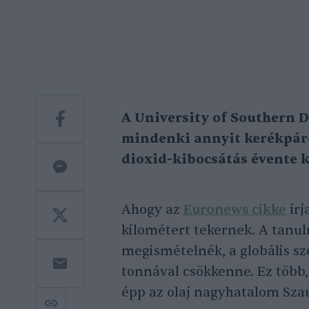
A University of Southern 
mindenki annyit kerékpáro
dioxid-kibocsátás évente k
Ahogy az
Euronews cikke
írj
kilométert tekernek. A tanul
megismételnék, a globális sz
tonnával csökkenne. Ez több,
épp az olaj nagyhatalom Szaú