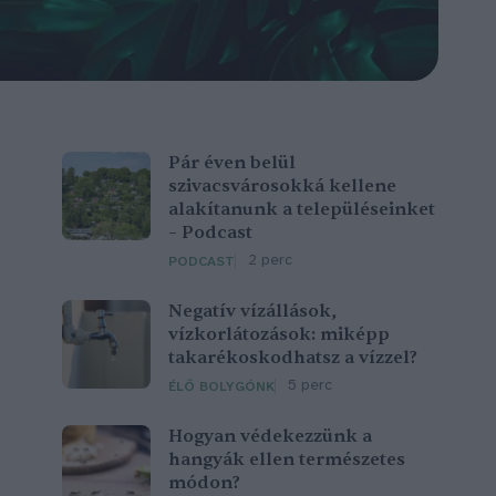
Pár éven belül
szivacsvárosokká kellene
alakítanunk a településeinket
– Podcast
2 perc
PODCAST
Negatív vízállások,
vízkorlátozások: miképp
takarékoskodhatsz a vízzel?
5 perc
ÉLŐ BOLYGÓNK
Hogyan védekezzünk a
hangyák ellen természetes
módon?