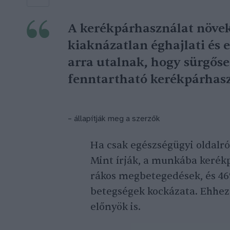
A kerékpárhasználat növek
kiaknázatlan éghajlati és 
arra utalnak, hogy sürgőse
fenntartható kerékpárhasz
– állapítják meg a szerzők
Ha csak egészségügyi oldalról
Mint írják, a munkába kerék
rákos megbetegedések, és 46%
betegségek kockázata. Ehhez
előnyök is.