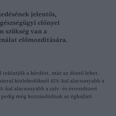
edésének jelentős,
egészségügyi előnyei
n szükség van a
nálat előmozdítására.
 tekintjük a kérdést, már az döntő lehet.
párral közlekedőknél 45%-kal alacsonyabb a
-kal alacsonyabb a szív- és érrendszeri
 pedig még hozzáadódnak az éghajlati