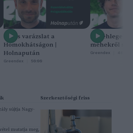
Nincs varázslat a
A méhlegelő 
Homokhátságon |
méhekről szól
Holnapután
Greendex
46:47
Greendex
50:00
ály sújtja Nagy-
vétel mutatja meg,