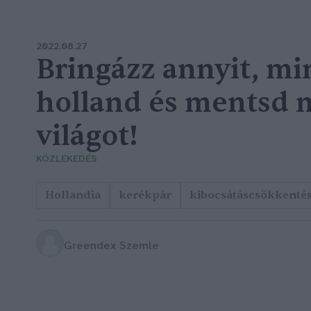
2022.08.27
Bringázz annyit, mi
holland és mentsd 
világot!
KÖZLEKEDÉS
Hollandia
kerékpár
kibocsátáscsökkenté
Greendex Szemle