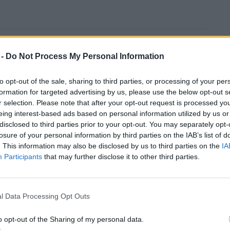
 -
Do Not Process My Personal Information
 Hollandia bringanagyhatalom?
to opt-out of the sale, sharing to third parties, or processing of your per
formation for targeted advertising by us, please use the below opt-out s
r selection. Please note that after your opt-out request is processed y
eing interest-based ads based on personal information utilized by us or
disclosed to third parties prior to your opt-out. You may separately opt-
losure of your personal information by third parties on the IAB’s list of
 szerint a naponta megtett fele 3,2
. This information may also be disclosed by us to third parties on the
IA
Participants
that may further disclose it to other third parties.
et az utakat kerépárral is meg lehetne
y szerzői is elismerik, hogy nem mindenki
 azt is hozzáteszik, hogy a kerékpáros
l Data Processing Opt Outs
ésére van szükség világszerte.
o opt-out of the Sharing of my personal data.