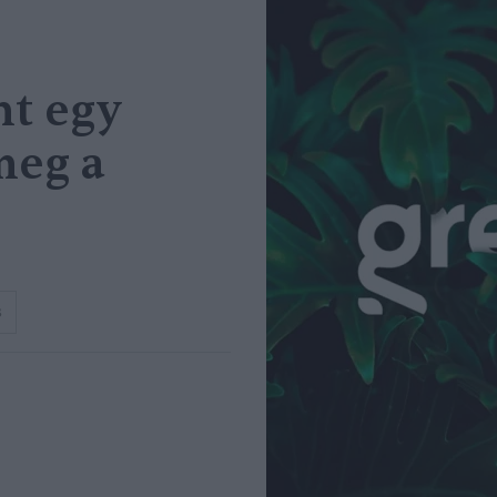
nt egy
meg a
s