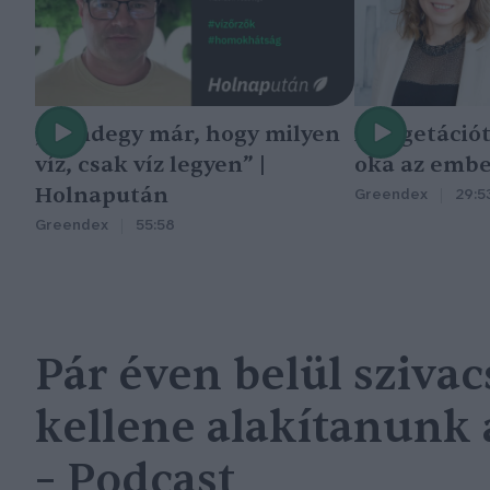
„Mindegy már, hogy milyen
A vegetáció
víz, csak víz legyen” |
oka az embe
Holnapután
Greendex
29:5
Greendex
55:58
Pár éven belül sziva
kellene alakítanunk 
– Podcast