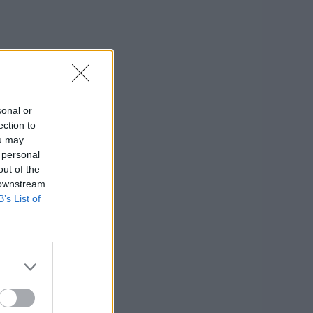
sonal or
ection to
ou may
 personal
out of the
 downstream
B’s List of