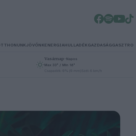
OTTHONUNK
JÖVŐNK
ENERGIA
HULLADÉK
GAZDASÁG
GASZTRO
Vasárnap
–
Napos
Max 33° / Min 18°
h
Csapadék: 0% (0 mm)
Szél: 6 km/h