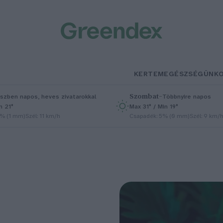
KERTEM
EGÉSZSÉGÜNK
Szombat
–
szben napos, heves zivatarokkal
Többnyire napos
n 21°
Max 31° / Min 19°
5% (1 mm)
Szél: 11 km/h
Csapadék: 5% (0 mm)
Szél: 9 km/