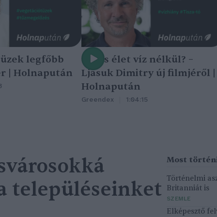
tüzek legfőbb
Nincs élet víz nélkül? –
r | Holnapután
Ljasuk Dimitry új filmjéről |
Holnapután
3
Greendex
1:04:15
csvárosokká
Történelmi asz
a településeinket
Britanniát is
SZEMLE
Elképesztő fel