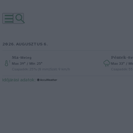
2026. AUGUSZTUS 6.
Ma
–
Péntek
–
Meleg
Ré
Max 39° / Min 25°
Max 33° / Mi
Csapadék: 25% (0 mm)
Szél: 9 km/h
Csapadék: 5
időjárási adatok: