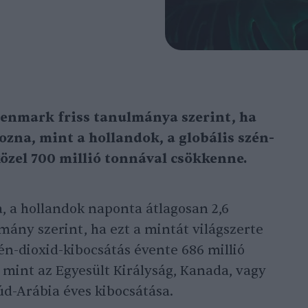
Denmark friss tanulmánya szerint, ha
zna, mint a hollandok, a globális szén-
özel 700 millió tonnával csökkenne.
a, a hollandok naponta átlagosan 2,6
mány szerint, ha ezt a mintát világszerte
én-dioxid-kibocsátás évente 686 millió
 mint az Egyesült Királyság, Kanada, vagy
d-Arábia éves kibocsátása.