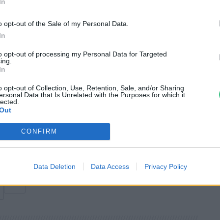
In
netéről szóló
korábbi cikkünkben írtuk
,
o opt-out of the Sale of my Personal Data.
rszágban több kerékpár van, mint ahány
In
részét két keréken teszik meg. Idáig persze
to opt-out of processing my Personal Data for Targeted
950-es évekbe a fővárosban az utak 80%-át
ing.
In
970-es évekre komoly mélyrepülés jött, az
osokat, ráadásul a városvezetők is ezt az
o opt-out of Collection, Use, Retention, Sale, and/or Sharing
ersonal Data that Is Unrelated with the Purposes for which it
 azonban kiálltak magukért és az
lected.
Out
ő jogaikért és fokozatosan újra eljött a
ndiában.
CONFIRM
Data Deletion
Data Access
Privacy Policy