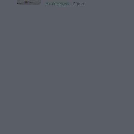
5 perc
OTTHONUNK