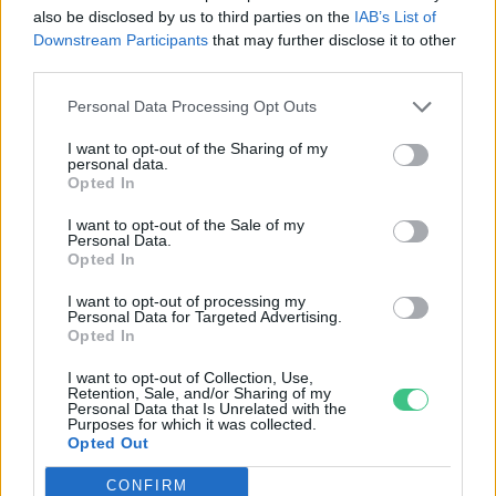
also be disclosed by us to third parties on the
IAB’s List of
alacsony kibocsátású zónát
Downstream Participants
that may further disclose it to other
Szemle
third parties.
Personal Data Processing Opt Outs
I want to opt-out of the Sharing of my
personal data.
A világ első klímasemlegesnek
Opted In
szánt futballmeccse volt a
hétvégén
I want to opt-out of the Sale of my
Personal Data.
Greendex szemle
Opted In
I want to opt-out of processing my
Personal Data for Targeted Advertising.
Opted In
Újabb bizonyíték arra, hogy minél
I want to opt-out of Collection, Use,
szennyezettebb a levegő, annál
Retention, Sale, and/or Sharing of my
súlyosabbak a koronavírus tünetei
Personal Data that Is Unrelated with the
Purposes for which it was collected.
Greendex szemle
Opted Out
CONFIRM