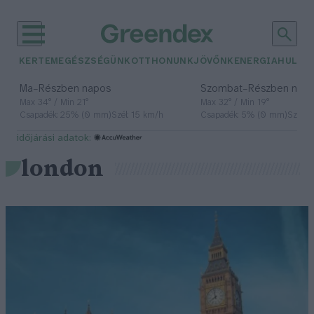
KERTEM
EGÉSZSÉGÜNK
OTTHONUNK
JÖVŐNK
ENERGIA
HULLA
–
–
Ma
Részben napos
Szombat
Részben nap
Max 34° / Min 21°
Max 32° / Min 19°
Csapadék: 25% (0 mm)
Szél: 15 km/h
Csapadék: 5% (0 mm)
Szél: 
időjárási adatok:
london