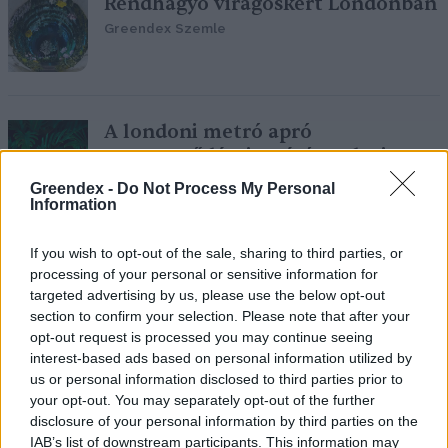
Rendhagyó virágoskert Londonban
Greendex Szemle
A londoni metró apró
szennyeződései a véráramba is
bejuthatnak
Greendex -
Do Not Process My Personal
Information
Greendex szemle
If you wish to opt-out of the sale, sharing to third parties, or
Egy hónapra teljesen vegánná vált
processing of your personal or sensitive information for
egy ikonikus londoni Burger King
targeted advertising by us, please use the below opt-out
section to confirm your selection. Please note that after your
étterem
opt-out request is processed you may continue seeing
Greendex szemle
interest-based ads based on personal information utilized by
us or personal information disclosed to third parties prior to
your opt-out. You may separately opt-out of the further
disclosure of your personal information by third parties on the
London kiterjeszti az ultra
IAB’s list of downstream participants. This information may