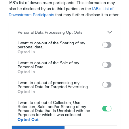
IAB’s list of downstream participants. This information may
tápanyagpótlásra
also be disclosed by us to third parties on the
IAB’s List of
Greendex Szemle
Downstream Participants
that may further disclose it to other
third parties.
Personal Data Processing Opt Outs
A tudósok „foszfor-
I want to opt-out of the Sharing of my
armageddonra” figyelmeztetnek
personal data.
Opted In
Greendex Szemle
I want to opt-out of the Sale of my
Personal Data.
Opted In
I want to opt-out of processing my
Önmagukat trágyázó növényekkel
Personal Data for Targeted Advertising.
növelnék a terméshozamot
Opted In
Afrikában
I want to opt-out of Collection, Use,
Retention, Sale, and/or Sharing of my
Greendex Szemle
Personal Data that Is Unrelated with the
Purposes for which it was collected.
Opted Out