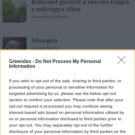
Kiütéssel győzött a szerves trágya
a műtrágya ellen
Greendex Szemle
Nitrogén
Lonkay Márta
Greendex -
Do Not Process My Personal
Information
Szennyvíziszap műtrágya helyett?
If you wish to opt-out of the sale, sharing to third parties, or
processing of your personal or sensitive information for
Greendex Szemle
targeted advertising by us, please use the below opt-out
section to confirm your selection. Please note that after your
opt-out request is processed you may continue seeing
interest-based ads based on personal information utilized by
us or personal information disclosed to third parties prior to
your opt-out. You may separately opt-out of the further
A baromfitrágya lehet a megoldás
disclosure of your personal information by third parties on the
a környezetkímélő