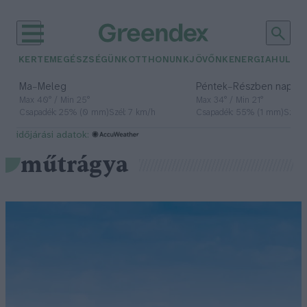
KERTEM
EGÉSZSÉGÜNK
OTTHONUNK
JÖVŐNK
ENERGIA
HULLA
–
–
Ma
Meleg
Péntek
Részben napos, 
Max 40° / Min 25°
Max 34° / Min 21°
Csapadék: 25% (0 mm)
Szél: 7 km/h
Csapadék: 55% (1 mm)
Szél: 
időjárási adatok:
műtrágya