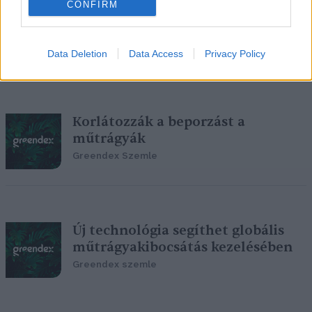
CONFIRM
Környezetbarát műtrágya-
alternatíva a WC-ből
Greendex Szemle
Data Deletion
Data Access
Privacy Policy
Korlátozzák a beporzást a
műtrágyák
Greendex Szemle
Új technológia segíthet globális
műtrágyakibocsátás kezelésében
Greendex szemle