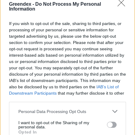
Greendex -
Do Not Process My Personal
Information
If you wish to opt-out of the sale, sharing to third parties, or
Hamarosan kivonják a különböző
processing of your personal or sensitive information for
fénycsöveket a forgalomból
targeted advertising by us, please use the below opt-out
section to confirm your selection. Please note that after your
Greendex szemle
opt-out request is processed you may continue seeing
interest-based ads based on personal information utilized by
us or personal information disclosed to third parties prior to
Energiatakarékossági világnap –
your opt-out. You may separately opt-out of the further
disclosure of your personal information by third parties on the
Tippek: hogyan segítsünk a
IAB’s list of downstream participants. This information may
bolygónak és a pénztárcánknak?
also be disclosed by us to third parties on the
IAB’s List of
Hajas Gyula Bence
Downstream Participants
that may further disclose it to other
third parties.
Personal Data Processing Opt Outs
Használj kevesebb vizet a vécé
I want to opt-out of the Sharing of my
lehúzásához!
personal data.
Opted In
Novák Zsombor