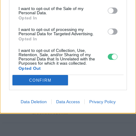
I want to opt-out of the Sale of my
Personal Data.
Opted In
I want to opt-out of processing my
Csupán odafigyeléssel is 7-10%-kal
Personal Data for Targeted Advertising.
csökkenhet a háztartások
Opted In
energiafogyasztása
I want to opt-out of Collection, Use,
Greendex Szemle
Retention, Sale, and/or Sharing of my
Personal Data that Is Unrelated with the
Purposes for which it was collected.
Opted Out
CONFIRM
Szakértői tippek: hogyan
használjuk tényleg
energiatakarékosan a háztartási
Data Deletion
Data Access
Privacy Policy
gépeket?
Greendex szemle