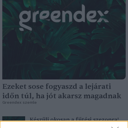
Ezeket sose fogyaszd a lejárati
időn túl, ha jót akarsz magadnak
Greendex szemle
Készülj okosan a fűtési szezonra!
Greendex Szemle