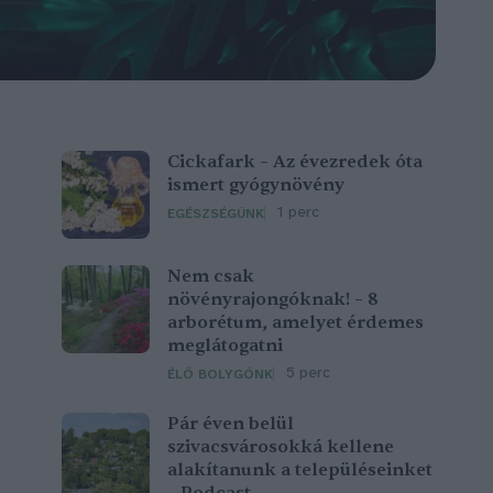
Cickafark – Az évezredek óta
ismert gyógynövény
1 perc
EGÉSZSÉGÜNK
Nem csak
növényrajongóknak! – 8
arborétum, amelyet érdemes
meglátogatni
5 perc
ÉLŐ BOLYGÓNK
Pár éven belül
szivacsvárosokká kellene
alakítanunk a településeinket