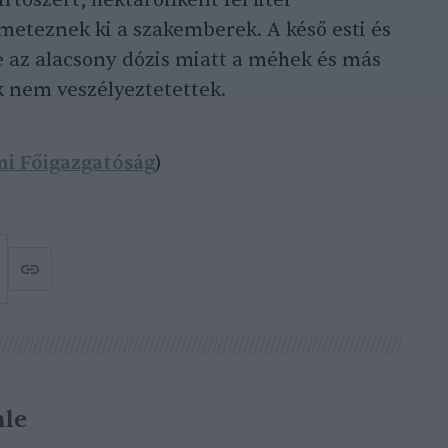
tószert, hektáronként fél liter
meteznek ki a szakemberek. A késő esti és
e az alacsony dózis miatt a méhek és más
k nem veszélyeztetettek.
mi Főigazgatóság
)
le