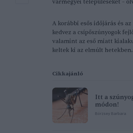
vármegyei településeket – o
A korábbi esős időjárás és 
kedvez a csípőszúnyogok fejl
valamint az eső miatt kialak
keltek ki az elmúlt hetekben.
Cikkajánló
Itt a szúny
módon!
Börzsey Barbara