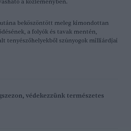
lvasható a közleményben.
az utána beköszöntött meleg kimondottan
ődésének, a folyók és tavak mentén,
ult tenyészőhelyekből szúnyogok milliárdjai
ogszezon, védekezzünk természetes