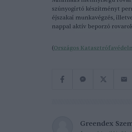
Minimális mennyiségű rovarir
szúnyogirtó készítményt per
éjszakai munkavégzés, illetv
nappal aktív beporzó rovaro
(
Országos Katasztrófavédel
Greendex Szem