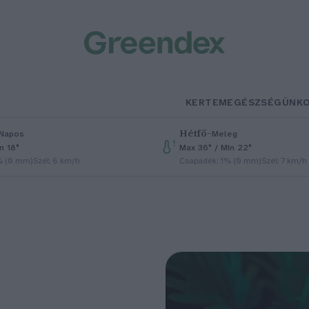
KERTEM
EGÉSZSÉGÜNK
Hétfő
–
Napos
Meleg
n 18°
Max 36° / Min 22°
% (0 mm)
Szél: 6 km/h
Csapadék: 1% (0 mm)
Szél: 7 km/h