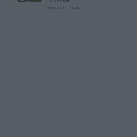
– Podcast
2 perc
PODCAST