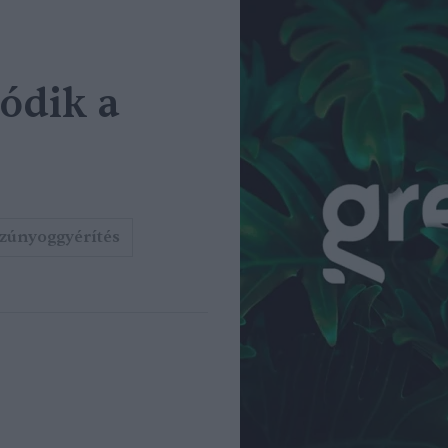
tódik a
zúnyoggyérítés