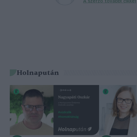
A szerző további cikkei
Holnapután