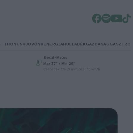
OTTHONUNK
JÖVŐNK
ENERGIA
HULLADÉK
GAZDASÁG
GASZTRO
Kedd
–
Meleg
Max 37° / Min 20°
Csapadék: 1% (0 mm)
Szél: 13 km/h