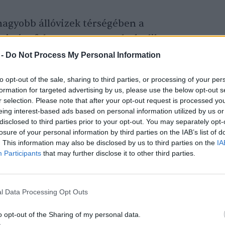
 nagyobb állóvizek térségében a
leje óta folyamatosan gondoskodik a
 június eleji viharok és villámárvizek
 -
Do Not Process My Personal Information
tre a szúnyogok kifejlődéséhez optimális
to opt-out of the sale, sharing to third parties, or processing of your per
elületeket biológiai módszerrel nem lehet
formation for targeted advertising by us, please use the below opt-out s
mészetvédelmi területeken is korlátozottak
r selection. Please note that after your opt-out request is processed y
eing interest-based ads based on personal information utilized by us or
 biológiai eljárással is. A kifejlett
disclosed to third parties prior to your opt-out. You may separately opt-
errel, irtószeres permetezéssel lehet
losure of your personal information by third parties on the IAB’s list of
kizárólag a települések belterületén
. This information may also be disclosed by us to third parties on the
IA
Participants
that may further disclose it to other third parties.
l Data Processing Opt Outs
o opt-out of the Sharing of my personal data.