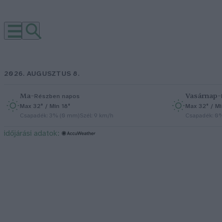
2026. AUGUSZTUS 8.
Ma
–
Vasárnap
–
Részben napos
Max 32° / Min 18°
Max 32° / Mi
Csapadék: 3% (0 mm)
Szél: 9 km/h
Csapadék: 0
időjárási adatok: