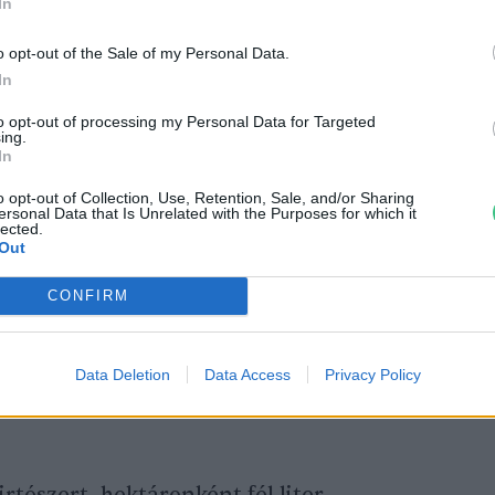
In
 és invazív fajok: a szakértő válaszol
o opt-out of the Sale of my Personal Data.
In
to opt-out of processing my Personal Data for Targeted
ing.
In
o opt-out of Collection, Use, Retention, Sale, and/or Sharing
a megfelelő készítményt, a legtöbb
ersonal Data that Is Unrelated with the Purposes for which it
lected.
az embereket kevésbé zavaró úgynevezett
Out
lume), amely során a platós gépjárműre
CONFIRM
zés apró cseppekre bontja a készítményt.
zaka zajlanak, azok időpontjáról minden
Data Deletion
Data Access
Privacy Policy
 elérhetőek a katasztrófavédelem honlapján