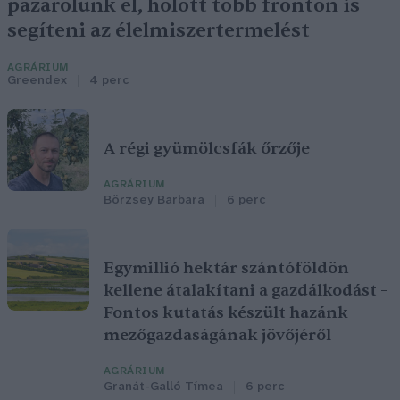
pazarolunk el, holott több fronton is
segíteni az élelmiszertermelést
AGRÁRIUM
Greendex
4 perc
A régi gyümölcsfák őrzője
AGRÁRIUM
Börzsey Barbara
6 perc
Egymillió hektár szántóföldön
kellene átalakítani a gazdálkodást –
Fontos kutatás készült hazánk
mezőgazdaságának jövőjéről
AGRÁRIUM
Granát-Galló Tímea
6 perc