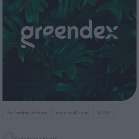
Agrárminisztérium
biogazdálkodás
ÖMKi