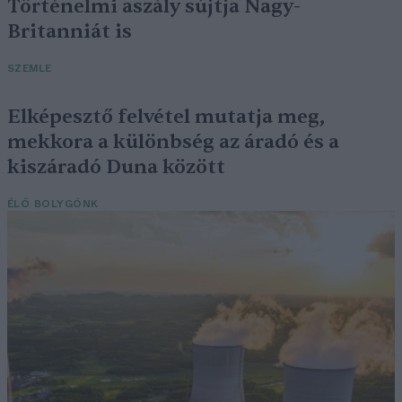
Történelmi aszály sújtja Nagy-
Britanniát is
SZEMLE
Elképesztő felvétel mutatja meg,
mekkora a különbség az áradó és a
kiszáradó Duna között
ÉLŐ BOLYGÓNK