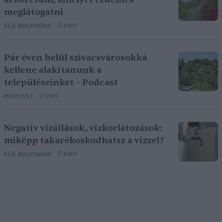
meglátogatni
5 perc
ÉLŐ BOLYGÓNK
Pár éven belül szivacsvárosokká
kellene alakítanunk a
településeinket – Podcast
2 perc
PODCAST
Negatív vízállások, vízkorlátozások:
miképp takarékoskodhatsz a vízzel?
5 perc
ÉLŐ BOLYGÓNK