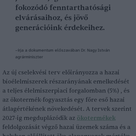
fokozódó fenntarthatósági
elvárásaihoz, és jövő
generációink érdekeihez.
–írja a dokumentum előszavában Dr. Nagy István
agrárminiszter
Az új cselekvési terv előirányozza a hazai
bioélelmiszerek részarányának emelkedését
a teljes élelmiszerpiaci forgalomban (5%) , és
az ökotermék-fogyasztás egy főre eső hazai
átlagértékének növekedését. A tervek szerint
2027-ig megduplázódik az
ökotermékek
feldolgozását végző hazai üzemek száma és a