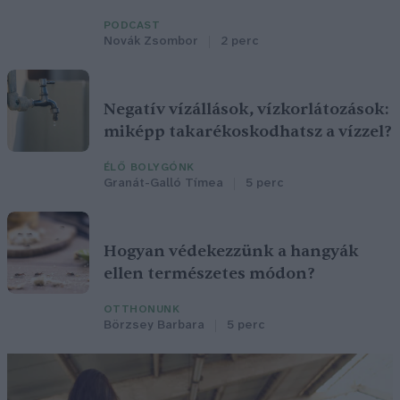
PODCAST
Novák Zsombor
2 perc
Negatív vízállások, vízkorlátozások:
miképp takarékoskodhatsz a vízzel?
ÉLŐ BOLYGÓNK
Granát-Galló Tímea
5 perc
Hogyan védekezzünk a hangyák
ellen természetes módon?
OTTHONUNK
Börzsey Barbara
5 perc