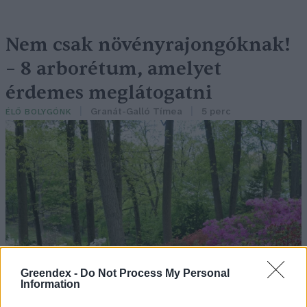
Nem csak növényrajongóknak!
– 8 arborétum, amelyet
érdemes meglátogatni
Granát-Galló Tímea
5 perc
ÉLŐ BOLYGÓNK
Greendex -
Do Not Process My Personal
Information