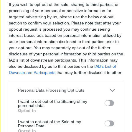
If you wish to opt-out of the sale, sharing to third parties, or
processing of your personal or sensitive information for
targeted advertising by us, please use the below opt-out
section to confirm your selection. Please note that after your
opt-out request is processed you may continue seeing
interest-based ads based on personal information utilized by
us or personal information disclosed to third parties prior to
your opt-out. You may separately opt-out of the further
disclosure of your personal information by third parties on the
Magyarország tele van gyönyörű növényekkel, így arborétumokkal
IAB’s list of downstream participants. This information may
is. A jó idő beköszöntével érdemes minél többet felkeresni.
also be disclosed by us to third parties on the
IAB’s List of
Downstream Participants
that may further disclose it to other
third parties.
Születésnapi programokkal várja a
hétvégén a közönséget a 160 éves
Personal Data Processing Opt Outs
Fővárosi Állatkert
I want to opt-out of the Sharing of my
personal data.
ÉLŐ BOLYGÓNK
Opted In
I want to opt-out of the Sale of my
Szedd magad őszibarack: itt vannak
Personal Data.
a legjobb lelőhelyek!
Opted In