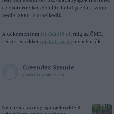
helyben előállított öko-alapanyagok mértéke,
az ökoterméket előállító fiatal gazdák száma
pedig 2000-re emelkedik.
A dokumentum
itt érhető el
, míg az ÖMKi
részletes cikkét
ide kattintva
olvashatják.
Greendex Szemle
A szerző további cikkei
Nem csak növényrajongóknak! – 8
arborétum, amelyet érdemes