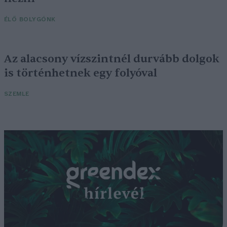
ÉLŐ BOLYGÓNK
Az alacsony vízszintnél durvább dolgok
is történhetnek egy folyóval
SZEMLE