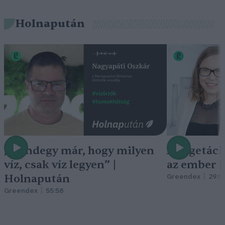
Holnapután
„Mindegy már, hogy milyen
A vegetáci
víz, csak víz legyen” |
az ember 
Holnapután
Greendex
29:5
Greendex
55:58