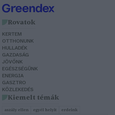
Rovatok
KERTEM
OTTHONUNK
HULLADÉK
GAZDASÁG
JÖVŐNK
EGÉSZSÉGÜNK
ENERGIA
GASZTRO
KÖZLEKEDÉS
Kiemelt témák
aszály ellen
egyél helyit
erdeink