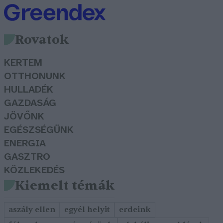
Rovatok
KERTEM
OTTHONUNK
HULLADÉK
GAZDASÁG
JÖVŐNK
EGÉSZSÉGÜNK
ENERGIA
GASZTRO
KÖZLEKEDÉS
Kiemelt témák
aszály ellen
egyél helyit
erdeink