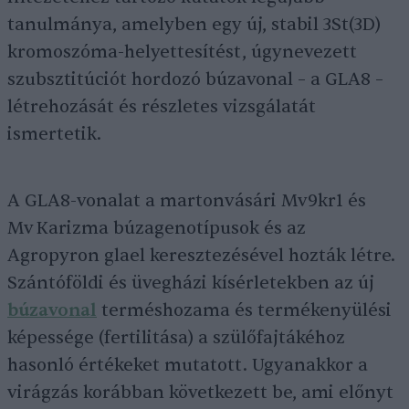
tanulmánya, amelyben egy új, stabil 3St(3D)
kromoszóma-helyettesítést, úgynevezett
szubsztitúciót hordozó búzavonal – a GLA8 –
létrehozását és részletes vizsgálatát
ismertetik.
A GLA8-vonalat a martonvásári Mv9kr1 és
Mv Karizma búzagenotípusok és az
Agropyron glael keresztezésével hozták létre.
Szántóföldi és üvegházi kísérletekben az új
búzavonal
terméshozama és termékenyülési
képessége (fertilitása) a szülőfajtákéhoz
hasonló értékeket mutatott. Ugyanakkor a
virágzás korábban következett be, ami előnyt