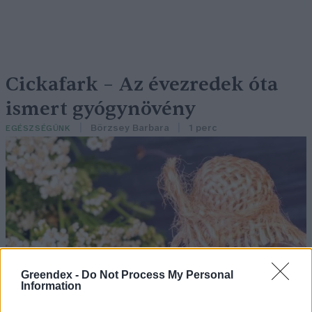
Cickafark – Az évezredek óta
ismert gyógynövény
Börzsey Barbara
1 perc
EGÉSZSÉGÜNK
Greendex -
Do Not Process My Personal
Information