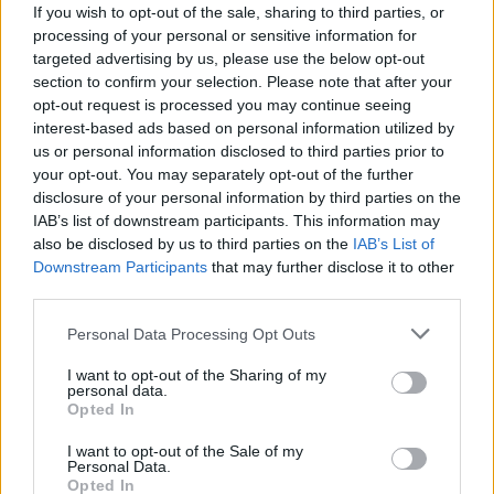
If you wish to opt-out of the sale, sharing to third parties, or
processing of your personal or sensitive information for
targeted advertising by us, please use the below opt-out
section to confirm your selection. Please note that after your
opt-out request is processed you may continue seeing
interest-based ads based on personal information utilized by
us or personal information disclosed to third parties prior to
your opt-out. You may separately opt-out of the further
disclosure of your personal information by third parties on the
IAB’s list of downstream participants. This information may
Ezt a növényt már az őskorban is ismerték, a népi gyógyászatban
also be disclosed by us to third parties on the
IAB’s List of
pedig ma is számos betegség ellen használják.
Downstream Participants
that may further disclose it to other
third parties.
Születésnapi programokkal várja a
Personal Data Processing Opt Outs
hétvégén a közönséget a 160 éves
I want to opt-out of the Sharing of my
Fővárosi Állatkert
personal data.
Opted In
ÉLŐ BOLYGÓNK
I want to opt-out of the Sale of my
Personal Data.
Szedd magad őszibarack: itt vannak
Opted In