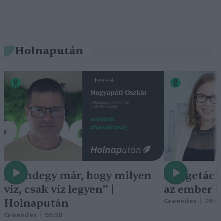
Holnapután
„Mindegy már, hogy milyen
A vegetáci
víz, csak víz legyen” |
az ember 
Holnapután
Greendex
29:5
Greendex
55:58