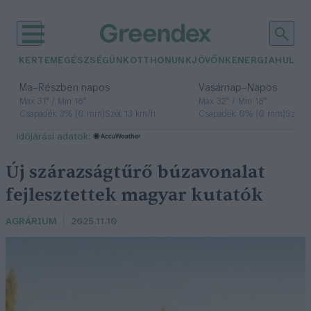
KERTEM
EGÉSZSÉGÜNK
OTTHONUNK
JÖVŐNK
ENERGIA
HULLA
–
–
Ma
Részben napos
Vasárnap
Napos
Max 31° / Min 18°
Max 32° / Min 18°
Csapadék: 3% (0 mm)
Szél: 13 km/h
Csapadék: 0% (0 mm)
Szél: 
időjárási adatok:
Új szárazságtűrő búzavonalat
fejlesztettek magyar kutatók
AGRÁRIUM
2025.11.10