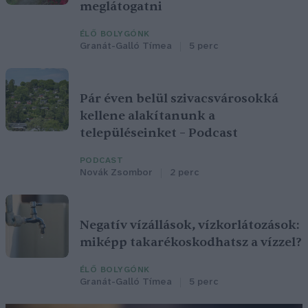
meglátogatni
ÉLŐ BOLYGÓNK
Granát-Galló Tímea
5 perc
Pár éven belül szivacsvárosokká
kellene alakítanunk a
településeinket – Podcast
PODCAST
Novák Zsombor
2 perc
Negatív vízállások, vízkorlátozások:
miképp takarékoskodhatsz a vízzel?
ÉLŐ BOLYGÓNK
Granát-Galló Tímea
5 perc