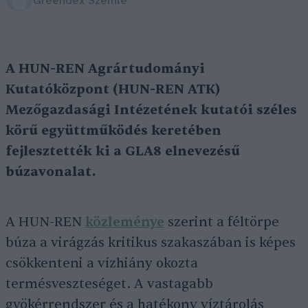
Greendex Szemle
A HUN-REN Agrártudományi
Kutatóközpont (HUN-REN ATK)
Mezőgazdasági Intézetének kutatói széles
körű együttműködés keretében
fejlesztették ki a GLA8 elnevezésű
búzavonalat.
A HUN-REN
közleménye
szerint a féltörpe
búza a virágzás kritikus szakaszában is képes
csökkenteni a vízhiány okozta
termésveszteséget. A vastagabb
gyökérrendszer és a hatékony víztárolás