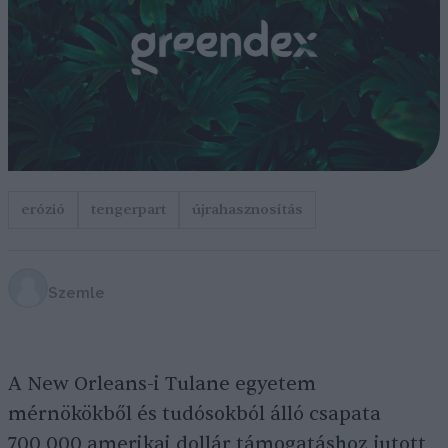
erózió
tengerpart
újrahasznosítás
Szemle
A New Orleans-i Tulane egyetem
mérnökökből és tudósokból álló csapata
700 000 amerikai dollár támogatáshoz jutott,