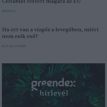
Céltáblát festett magára az EU
ENERGIA
Ha ott van a vízgőz a levegőben, miért
nem esik eső?
ÉLŐ BOLYGÓNK