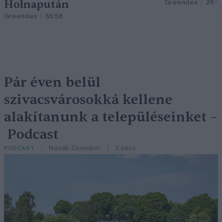
Holnapután
Greendex
29:5
Greendex
55:58
Pár éven belül
szivacsvárosokká kellene
alakítanunk a településeinket –
Podcast
Novák Zsombor
2 perc
PODCAST