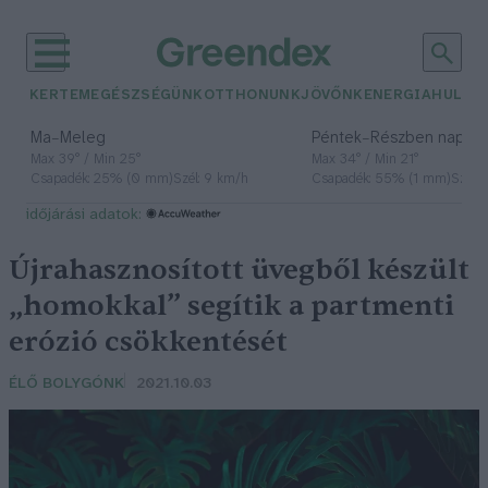
KERTEM
EGÉSZSÉGÜNK
OTTHONUNK
JÖVŐNK
ENERGIA
HULLA
–
–
Ma
Meleg
Péntek
Részben napos, 
Max 39° / Min 25°
Max 34° / Min 21°
Csapadék: 25% (0 mm)
Szél: 9 km/h
Csapadék: 55% (1 mm)
Szél: 
időjárási adatok:
Újrahasznosított üvegből készült
„homokkal” segítik a partmenti
erózió csökkentését
ÉLŐ BOLYGÓNK
2021.10.03