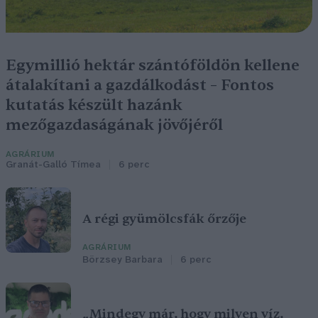
Egymillió hektár szántóföldön kellene
átalakítani a gazdálkodást – Fontos
kutatás készült hazánk
mezőgazdaságának jövőjéről
AGRÁRIUM
Granát-Galló Tímea
6 perc
A régi gyümölcsfák őrzője
AGRÁRIUM
Börzsey Barbara
6 perc
„Mindegy már, hogy milyen víz,