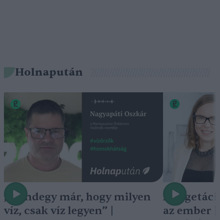
Holnapután
„Mindegy már, hogy milyen
A vegetáci
víz, csak víz legyen” |
az ember 