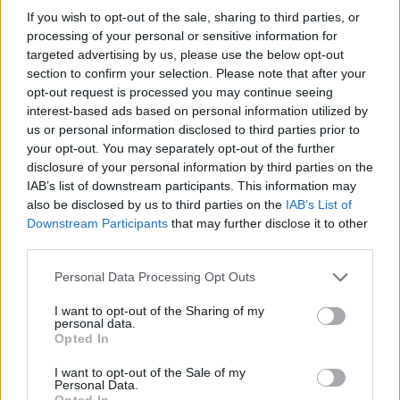
SZEMLE
If you wish to opt-out of the sale, sharing to third parties, or
processing of your personal or sensitive information for
Elképesztő felvétel mutatja meg,
targeted advertising by us, please use the below opt-out
mekkora a különbség az áradó és a
section to confirm your selection. Please note that after your
opt-out request is processed you may continue seeing
kiszáradó Duna között
interest-based ads based on personal information utilized by
us or personal information disclosed to third parties prior to
ÉLŐ BOLYGÓNK
your opt-out. You may separately opt-out of the further
disclosure of your personal information by third parties on the
IAB’s list of downstream participants. This information may
also be disclosed by us to third parties on the
IAB’s List of
Downstream Participants
that may further disclose it to other
third parties.
Personal Data Processing Opt Outs
I want to opt-out of the Sharing of my
personal data.
Opted In
I want to opt-out of the Sale of my
Personal Data.
Még Paks kiesését is áthidalhatná a
Opted In