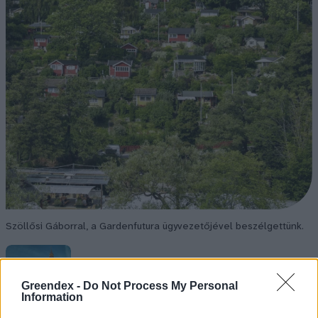
Szöllősi Gáborral, a Gardenfutura ügyvezetőjével beszélgettünk.
Történelmi aszály sújtja Nagy-
Greendex -
Do Not Process My Personal
Britanniát is
Information