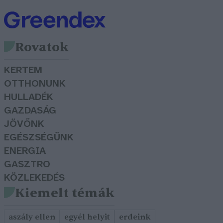
Rovatok
KERTEM
OTTHONUNK
HULLADÉK
GAZDASÁG
JÖVŐNK
EGÉSZSÉGÜNK
ENERGIA
GASZTRO
KÖZLEKEDÉS
Kiemelt témák
aszály ellen
egyél helyit
erdeink