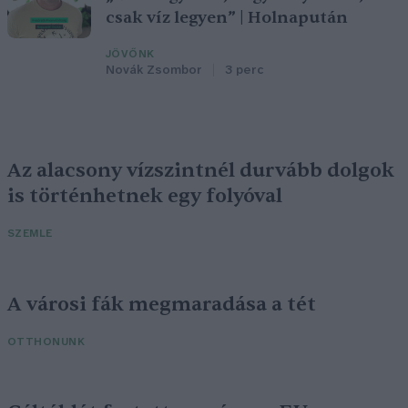
csak víz legyen” | Holnapután
JÖVŐNK
Novák Zsombor
3 perc
Az alacsony vízszintnél durvább dolgok
is történhetnek egy folyóval
SZEMLE
A városi fák megmaradása a tét
OTTHONUNK