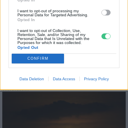
megfelelő energiatárolás
I want to opt-out of processing my
Personal Data for Targeted Advertising.
Opted In
ENERGIA
I want to opt-out of Collection, Use,
Minden évszázadra jutott egy
Retention, Sale, and/or Sharing of my
Personal Data that Is Unrelated with the
„szuperaszály”, az idei év mégis más
Purposes for which it was collected.
Opted Out
AGRÁRIUM
CONFIRM
Miért viseli meg az embert a hőség és
mit tehetünk ellene?
Data Deletion
Data Access
Privacy Policy
EGÉSZSÉGÜNK