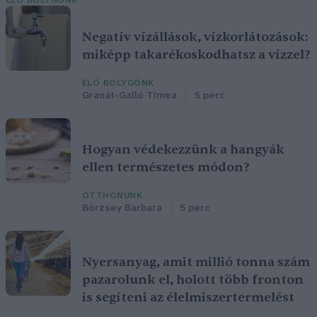
ÉLŐ BOLYGÓNK
Negatív vízállások, vízkorlátozások:
miképp takarékoskodhatsz a vízzel?
ÉLŐ BOLYGÓNK
Granát-Galló Tímea
5 perc
Hogyan védekezzünk a hangyák
ellen természetes módon?
OTTHONUNK
Börzsey Barbara
5 perc
Nyersanyag, amit millió tonna szám
pazarolunk el, holott több fronton
is segíteni az élelmiszertermelést