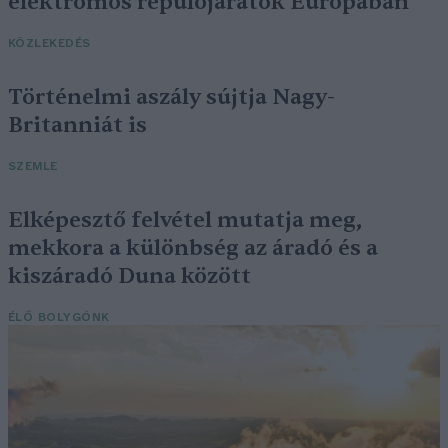
elektromos repülőjáratok Európában
KÖZLEKEDÉS
Történelmi aszály sújtja Nagy-
Britanniát is
SZEMLE
Elképesztő felvétel mutatja meg,
mekkora a különbség az áradó és a
kiszáradó Duna között
ÉLŐ BOLYGÓNK