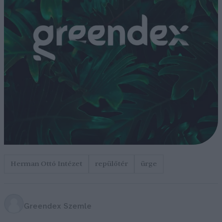
Herman Ottó Intézet
repülőtér
ürge
Greendex Szemle