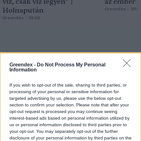
víz, csak víz legyen” |
az ember 
Holnapután
Greendex
29:5
Greendex
55:58
Cickafark – Az évezredek óta
Greendex -
Do Not Process My Personal
ismert gyógynövény
Information
Börzsey Barbara
1 perc
EGÉSZSÉGÜNK
If you wish to opt-out of the sale, sharing to third parties, or
processing of your personal or sensitive information for
targeted advertising by us, please use the below opt-out
section to confirm your selection. Please note that after your
opt-out request is processed you may continue seeing
interest-based ads based on personal information utilized by
us or personal information disclosed to third parties prior to
your opt-out. You may separately opt-out of the further
disclosure of your personal information by third parties on the