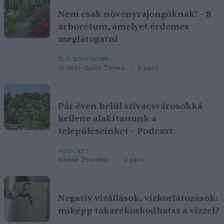
Nem csak növényrajongóknak! – 8
arborétum, amelyet érdemes
meglátogatni
ÉLŐ BOLYGÓNK
Granát-Galló Tímea
5 perc
Pár éven belül szivacsvárosokká
kellene alakítanunk a
településeinket – Podcast
PODCAST
Novák Zsombor
2 perc
Negatív vízállások, vízkorlátozások:
miképp takarékoskodhatsz a vízzel?