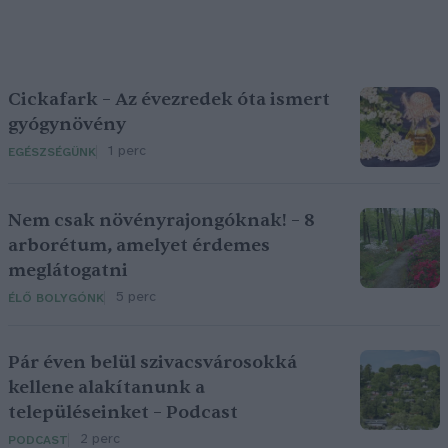
Cickafark – Az évezredek óta ismert
gyógynövény
1 perc
EGÉSZSÉGÜNK
Nem csak növényrajongóknak! – 8
arborétum, amelyet érdemes
meglátogatni
5 perc
ÉLŐ BOLYGÓNK
Pár éven belül szivacsvárosokká
kellene alakítanunk a
településeinket – Podcast
2 perc
PODCAST