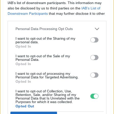
IAB’s list of downstream participants. This information may
also be disclosed by us to third parties on the
IAB’s List of
Downstream Participants
that may further disclose it to other
third parties.
Personal Data Processing Opt Outs
I want to opt-out of the Sharing of my
personal data.
Opted In
I want to opt-out of the Sale of my
Personal Data.
Opted In
Ezt a növényt már az őskorban is ismerték, a népi gyógyászatban
I want to opt-out of processing my
pedig ma is számos betegség ellen használják.
Personal Data for Targeted Advertising.
Opted In
I want to opt-out of Collection, Use,
Születésnapi programokkal várja a
Retention, Sale, and/or Sharing of my
Personal Data that Is Unrelated with the
hétvégén a közönséget a 160 éves
Purposes for which it was collected.
Fővárosi Állatkert
Opted Out