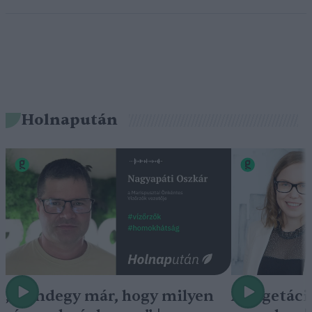
Holnapután
„Mindegy már, hogy milyen
A vegetáci