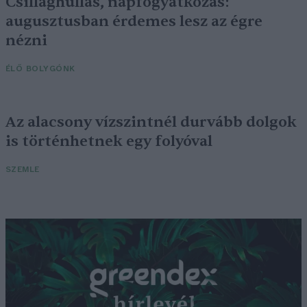
Csillaghullás, napfogyatkozás:
augusztusban érdemes lesz az égre
nézni
ÉLŐ BOLYGÓNK
Az alacsony vízszintnél durvább dolgok
is történhetnek egy folyóval
SZEMLE