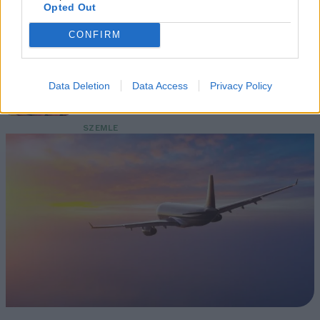
Opted Out
Fővárosi Állatkert
CONFIRM
ÉLŐ BOLYGÓNK
Szedd magad őszibarack: itt vannak
Data Deletion
Data Access
Privacy Policy
a legjobb lelőhelyek!
SZEMLE