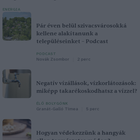
ENERGIA
Pár éven belül szivacsvárosokká
kellene alakítanunk a
településeinket – Podcast
PODCAST
Novák Zsombor
2 perc
Negatív vízállások, vízkorlátozások:
miképp takarékoskodhatsz a vízzel?
ÉLŐ BOLYGÓNK
Granát-Galló Tímea
5 perc
Hogyan védekezzünk a hangyák