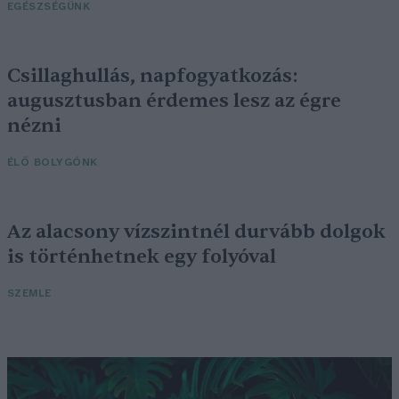
EGÉSZSÉGÜNK
Csillaghullás, napfogyatkozás:
augusztusban érdemes lesz az égre
nézni
ÉLŐ BOLYGÓNK
Az alacsony vízszintnél durvább dolgok
is történhetnek egy folyóval
SZEMLE