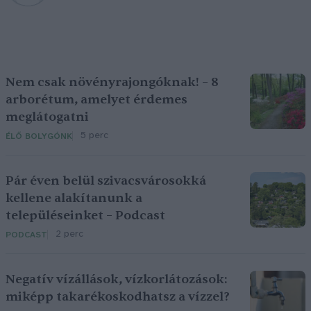
Nem csak növényrajongóknak! – 8
arborétum, amelyet érdemes
meglátogatni
5 perc
ÉLŐ BOLYGÓNK
Pár éven belül szivacsvárosokká
kellene alakítanunk a
településeinket – Podcast
2 perc
PODCAST
Negatív vízállások, vízkorlátozások:
miképp takarékoskodhatsz a vízzel?