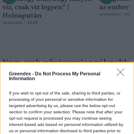
víz, csak víz legyen” |
az ember 
Holnapután
Greendex
29:5
Greendex
55:58
Nem csak növényrajongóknak!
– 8 arborétum, amelyet
Greendex -
Do Not Process My Personal
Information
érdemes meglátogatni
Granát-Galló Tímea
5 perc
ÉLŐ BOLYGÓNK
If you wish to opt-out of the sale, sharing to third parties, or
processing of your personal or sensitive information for
targeted advertising by us, please use the below opt-out
section to confirm your selection. Please note that after your
opt-out request is processed you may continue seeing
interest-based ads based on personal information utilized by
us or personal information disclosed to third parties prior to