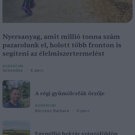
Nyersanyag, amit millió tonna szám
pazarolunk el, holott több fronton is
segíteni az élelmiszertermelést
AGRÁRIUM
Greendex
4 perc
A régi gyümölcsfák őrzője
AGRÁRIUM
Börzsey Barbara
6 perc
Egymillió hektár szántóföldön