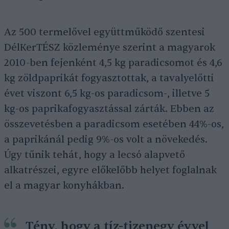
Az 500 termelővel együttműködő szentesi
DélKerTÉSZ közleménye szerint a magyarok
2010-ben fejenként 4,5 kg paradicsomot és 4,6
kg zöldpaprikát fogyasztottak, a tavalyelőtti
évet viszont 6,5 kg-os paradicsom-, illetve 5
kg-os paprikafogyasztással zárták. Ebben az
összevetésben a paradicsom esetében 44%-os,
a paprikánál pedig 9%-os volt a növekedés.
Úgy tűnik tehát, hogy a lecsó alapvető
alkatrészei, egyre előkelőbb helyet foglalnak
el a magyar konyhákban.
Tény, hogy a tíz-tizenegy évvel