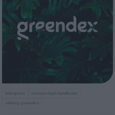
hidropónia
növényi alapú táplálkozás
zöldség-gyümölcs