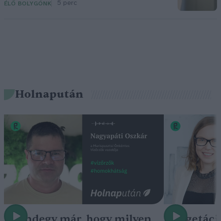
5 perc
ÉLŐ BOLYGÓNK
Holnapután
„Mindegy már, hogy milyen
A vegetáci