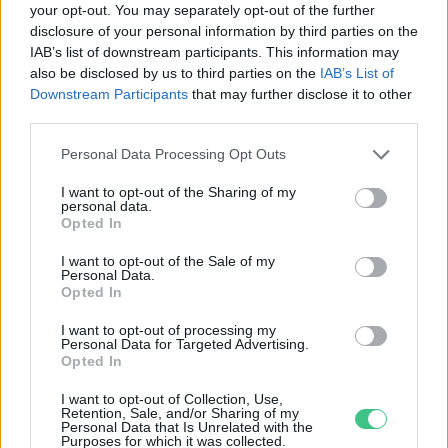
your opt-out. You may separately opt-out of the further
disclosure of your personal information by third parties on the
IAB’s list of downstream participants. This information may
also be disclosed by us to third parties on the
IAB’s List of
Downstream Participants
that may further disclose it to other
third parties.
Personal Data Processing Opt Outs
I want to opt-out of the Sharing of my
personal data.
Opted In
I want to opt-out of the Sale of my
Personal Data.
Opted In
Magyarország tele van gyönyörű növényekkel, így arborétumokkal
I want to opt-out of processing my
Personal Data for Targeted Advertising.
is. A jó idő beköszöntével érdemes minél többet felkeresni.
Opted In
I want to opt-out of Collection, Use,
Retention, Sale, and/or Sharing of my
Születésnapi programokkal várja a
Personal Data that Is Unrelated with the
Purposes for which it was collected.
hétvégén a közönséget a 160 éves