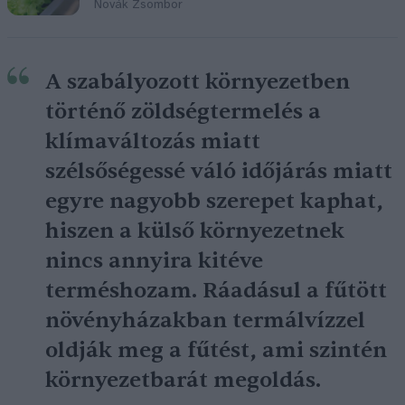
Novák Zsombor
A szabályozott környezetben
történő zöldségtermelés a
klímaváltozás miatt
szélsőségessé váló időjárás miatt
egyre nagyobb szerepet kaphat,
hiszen a külső környezetnek
nincs annyira kitéve
terméshozam. Ráadásul a fűtött
növényházakban termálvízzel
oldják meg a fűtést, ami szintén
környezetbarát megoldás.