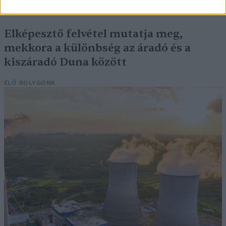
SZEMLE
Elképesztő felvétel mutatja meg,
mekkora a különbség az áradó és a
kiszáradó Duna között
ÉLŐ BOLYGÓNK