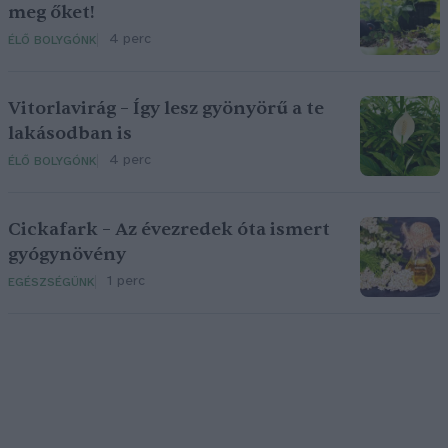
meg őket!
4 perc
ÉLŐ BOLYGÓNK
Vitorlavirág – Így lesz gyönyörű a te
lakásodban is
4 perc
ÉLŐ BOLYGÓNK
Cickafark – Az évezredek óta ismert
gyógynövény
1 perc
EGÉSZSÉGÜNK