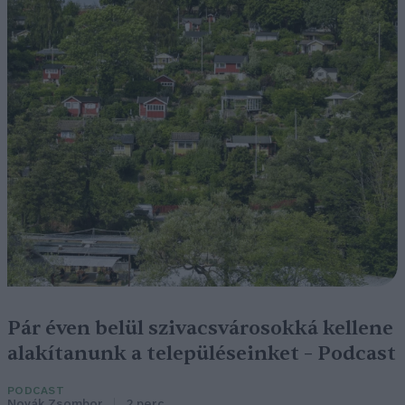
Pár éven belül szivacsvárosokká kellene
alakítanunk a településeinket – Podcast
PODCAST
Novák Zsombor
2 perc