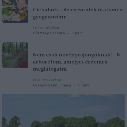
Cickafark – Az évezredek óta ismert
gyógynövény
EGÉSZSÉGÜNK
Börzsey Barbara
1 perc
Nem csak növényrajongóknak! – 8
arborétum, amelyet érdemes
meglátogatni
ÉLŐ BOLYGÓNK
Granát-Galló Tímea
5 perc