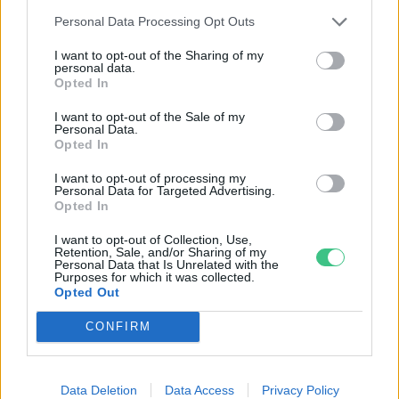
Personal Data Processing Opt Outs
I want to opt-out of the Sharing of my
personal data.
Opted In
I want to opt-out of the Sale of my
Personal Data.
Opted In
I want to opt-out of processing my
Personal Data for Targeted Advertising.
Opted In
Négy éven belül valósággá válhatnak az
I want to opt-out of Collection, Use,
Retention, Sale, and/or Sharing of my
elektromos repülőjáratok Európában
Personal Data that Is Unrelated with the
Purposes for which it was collected.
Opted Out
KÖZLEKEDÉS
CONFIRM
Történelmi aszály sújtja Nagy-
Britanniát is
Data Deletion
Data Access
Privacy Policy