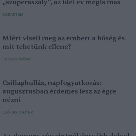
„szuperaszály”, az idei év mégis más
AGRÁRIUM
Miért viseli meg az embert a hőség és
mit tehetünk ellene?
EGÉSZSÉGÜNK
Csillaghullás, napfogyatkozás:
augusztusban érdemes lesz az égre
nézni
ÉLŐ BOLYGÓNK
Az alacsony vízszintnél durvább dolgok