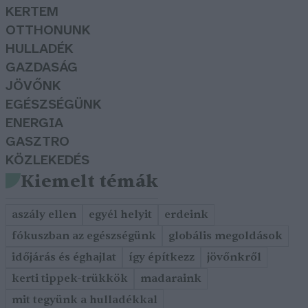
KERTEM
OTTHONUNK
HULLADÉK
GAZDASÁG
JÖVŐNK
EGÉSZSÉGÜNK
ENERGIA
GASZTRO
KÖZLEKEDÉS
Kiemelt témák
aszály ellen
egyél helyit
erdeink
fókuszban az egészségünk
globális megoldások
időjárás és éghajlat
így építkezz
jövőnkről
kerti tippek-trükkök
madaraink
mit tegyünk a hulladékkal