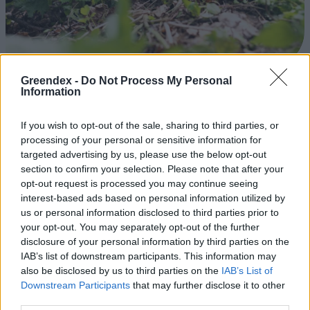
Greendex -
Do Not Process My Personal
A gyomok rendkívül sokoldalúak, mind életmódjukban, mind
Information
felhasználhatóságukban. Ráadásul a kertedet is támogathatják!
If you wish to opt-out of the sale, sharing to third parties, or
processing of your personal or sensitive information for
Születésnapi programokkal várja a
targeted advertising by us, please use the below opt-out
hétvégén a közönséget a 160 éves
section to confirm your selection. Please note that after your
Fővárosi Állatkert
opt-out request is processed you may continue seeing
interest-based ads based on personal information utilized by
ÉLŐ BOLYGÓNK
us or personal information disclosed to third parties prior to
your opt-out. You may separately opt-out of the further
disclosure of your personal information by third parties on the
Szedd magad őszibarack: itt vannak
IAB’s list of downstream participants. This information may
a legjobb lelőhelyek!
also be disclosed by us to third parties on the
IAB’s List of
Downstream Participants
that may further disclose it to other
SZEMLE
third parties.