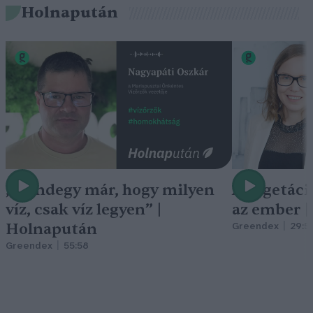
Holnapután
„Mindegy már, hogy milyen
A vegetáci
víz, csak víz legyen” |
az ember 
Holnapután
Greendex
29:5
Greendex
55:58