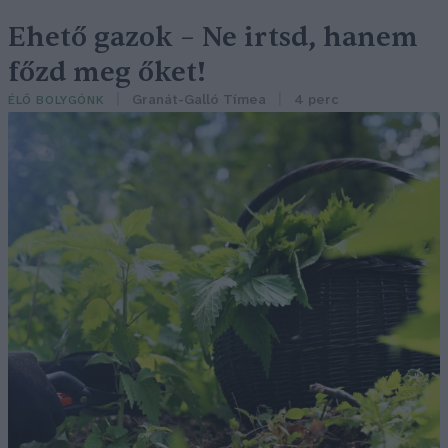
Ehető gazok – Ne irtsd, hanem
főzd meg őket!
Granát-Galló Tímea
4 perc
ÉLŐ BOLYGÓNK