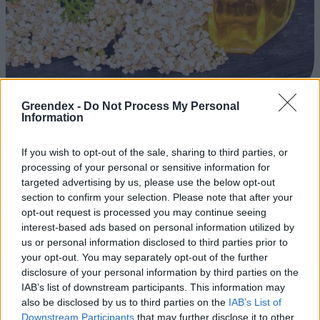
Greendex -
Do Not Process My Personal
Ezt a növényt már az őskorban is ismerték, a népi gyógyászatban
Information
pedig ma is számos betegség ellen használják.
If you wish to opt-out of the sale, sharing to third parties, or
processing of your personal or sensitive information for
Születésnapi programokkal várja a
targeted advertising by us, please use the below opt-out
hétvégén a közönséget a 160 éves
section to confirm your selection. Please note that after your
opt-out request is processed you may continue seeing
Fővárosi Állatkert
interest-based ads based on personal information utilized by
us or personal information disclosed to third parties prior to
ÉLŐ BOLYGÓNK
your opt-out. You may separately opt-out of the further
disclosure of your personal information by third parties on the
Szedd magad őszibarack: itt vannak
IAB’s list of downstream participants. This information may
a legjobb lelőhelyek!
also be disclosed by us to third parties on the
IAB’s List of
Downstream Participants
that may further disclose it to other