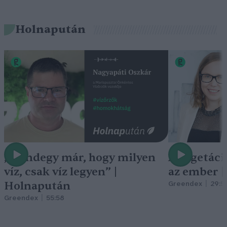
Holnapután
„Mindegy már, hogy milyen
A vegetáci
víz, csak víz legyen” |
az ember 
Holnapután
Greendex
29:5
Greendex
55:58