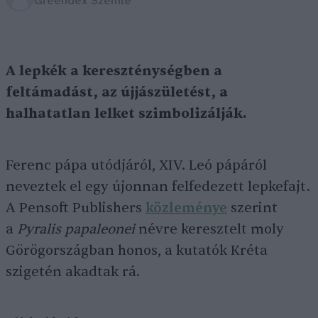
Greendex Szemle
A lepkék a kereszténységben a
feltámadást, az újjászületést, a
halhatatlan lelket szimbolizálják.
Ferenc pápa utódjáról, XIV. Leó pápáról
neveztek el egy újonnan felfedezett lepkefajt.
A Pensoft Publishers
közleménye
szerint
a
Pyralis papaleonei
névre keresztelt moly
Görögországban honos, a kutatók Kréta
szigetén akadtak rá.