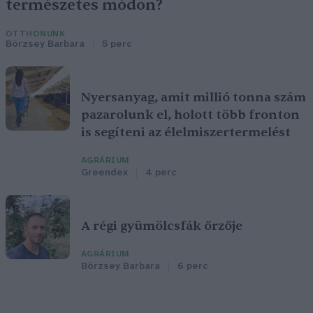
természetes módon?
OTTHONUNK
Börzsey Barbara
5 perc
Nyersanyag, amit millió tonna szám
pazarolunk el, holott több fronton
is segíteni az élelmiszertermelést
AGRÁRIUM
Greendex
4 perc
A régi gyümölcsfák őrzője
AGRÁRIUM
Börzsey Barbara
6 perc