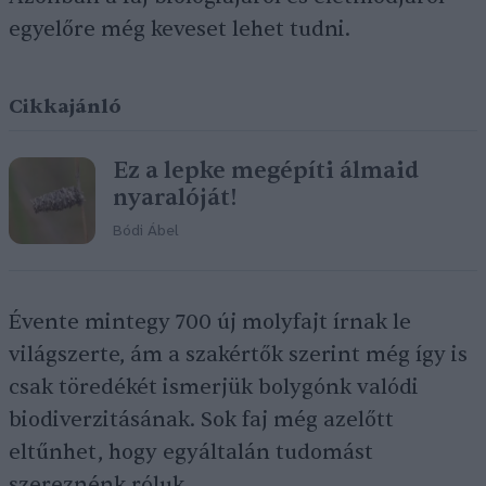
egyelőre még keveset lehet tudni.
Cikkajánló
Ez a lepke megépíti álmaid
nyaralóját!
Bódi Ábel
Évente mintegy 700 új molyfajt írnak le
világszerte, ám a szakértők szerint még így is
csak töredékét ismerjük bolygónk valódi
biodiverzitásának. Sok faj még azelőtt
eltűnhet, hogy egyáltalán tudomást
szereznénk róluk.