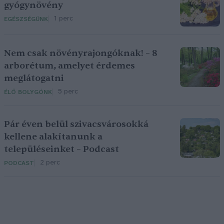
gyógynövény
1 perc
EGÉSZSÉGÜNK
Nem csak növényrajongóknak! – 8
arborétum, amelyet érdemes
meglátogatni
5 perc
ÉLŐ BOLYGÓNK
Pár éven belül szivacsvárosokká
kellene alakítanunk a
településeinket – Podcast
2 perc
PODCAST