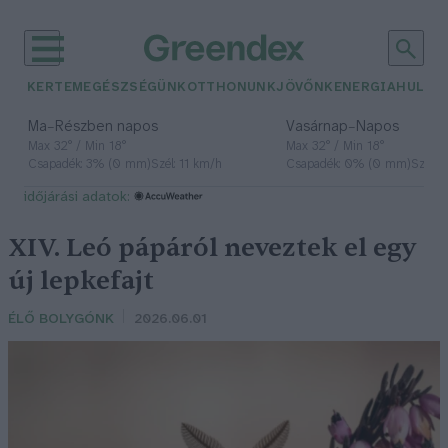
KERTEM
EGÉSZSÉGÜNK
OTTHONUNK
JÖVŐNK
ENERGIA
HULLA
–
–
Ma
Részben napos
Vasárnap
Napos
Max 32° / Min 18°
Max 32° / Min 18°
Csapadék: 3% (0 mm)
Szél: 11 km/h
Csapadék: 0% (0 mm)
Szél: 
időjárási adatok:
XIV. Leó pápáról neveztek el egy
új lepkefajt
ÉLŐ BOLYGÓNK
2026.06.01