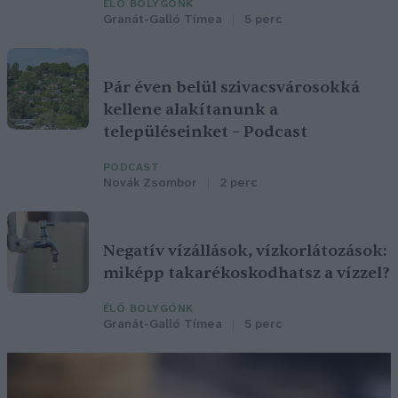
ÉLŐ BOLYGÓNK
Granát-Galló Tímea
5 perc
Pár éven belül szivacsvárosokká
kellene alakítanunk a
településeinket – Podcast
PODCAST
Novák Zsombor
2 perc
Negatív vízállások, vízkorlátozások:
miképp takarékoskodhatsz a vízzel?
ÉLŐ BOLYGÓNK
Granát-Galló Tímea
5 perc