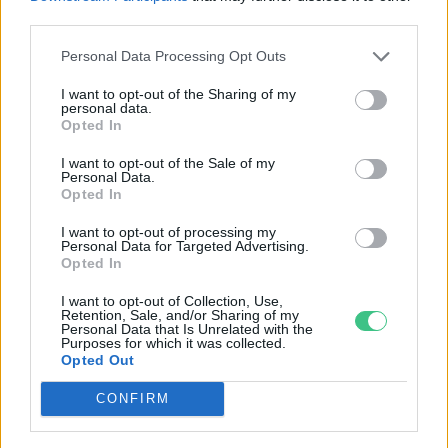
SZEMLE
third parties.
Personal Data Processing Opt Outs
I want to opt-out of the Sharing of my
personal data.
Opted In
I want to opt-out of the Sale of my
Personal Data.
Opted In
I want to opt-out of processing my
Personal Data for Targeted Advertising.
Opted In
I want to opt-out of Collection, Use,
Négy éven belül valósággá válhatnak az
Retention, Sale, and/or Sharing of my
Personal Data that Is Unrelated with the
elektromos repülőjáratok Európában
Purposes for which it was collected.
Opted Out
KÖZLEKEDÉS
CONFIRM
Történelmi aszály sújtja Nagy-