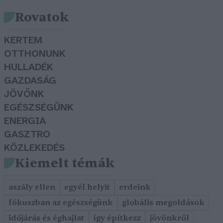
Rovatok
KERTEM
OTTHONUNK
HULLADÉK
GAZDASÁG
JÖVŐNK
EGÉSZSÉGÜNK
ENERGIA
GASZTRO
KÖZLEKEDÉS
Kiemelt témák
aszály ellen
egyél helyit
erdeink
fókuszban az egészségünk
globális megoldások
időjárás és éghajlat
így építkezz
jövőnkről