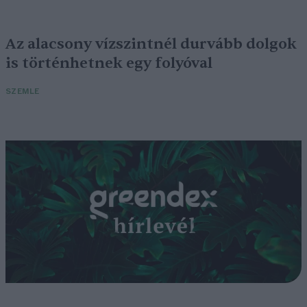
Az alacsony vízszintnél durvább dolgok
is történhetnek egy folyóval
SZEMLE