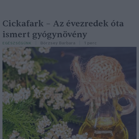
Cickafark – Az évezredek óta
ismert gyógynövény
Börzsey Barbara
1 perc
EGÉSZSÉGÜNK