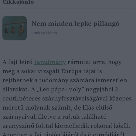
Cikkajánló
Nem minden lepke pillangó
Lonkay Márta
A fajt leíró
tanulmány
rámutat arra, hogy
még a sokat vizsgált Európa tájai is
rejthetnek a tudomány számára ismeretlen
állatokat. A „Leó pápa-moly” nagyjából 2
centiméteres szárnyfesztávolságával közepes
méretű molynak számít, de lilás elülső
szárnyaival, illetve a rajtuk található
aranyszínű folttal kiemelkedik rokonai közül.
Azonban a faj biológiájáról és életmódjáról