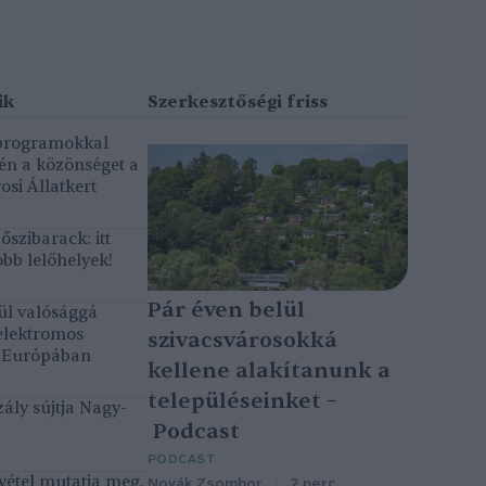
 programokkal
gén a közönséget a
osi Állatkert
szibarack: itt
bb lelőhelyek!
Pár éven belül
ül valósággá
elektromos
szivacsvárosokká
k Európában
kellene alakítanunk a
településeinket –
ály sújtja Nagy-
Podcast
PODCAST
vétel mutatja meg,
Novák Zsombor
2 perc