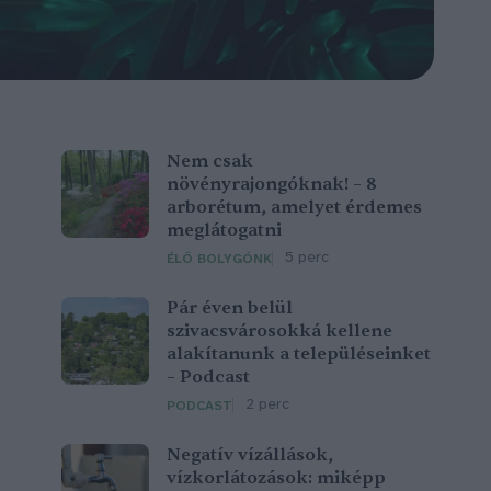
Nem csak
növényrajongóknak! – 8
arborétum, amelyet érdemes
meglátogatni
5 perc
ÉLŐ BOLYGÓNK
Pár éven belül
szivacsvárosokká kellene
alakítanunk a településeinket
– Podcast
2 perc
PODCAST
Negatív vízállások,
vízkorlátozások: miképp