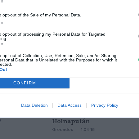
In
o opt-out of the Sale of my Personal Data.
In
to opt-out of processing my Personal Data for Targeted
ing.
In
o opt-out of Collection, Use, Retention, Sale, and/or Sharing
ersonal Data that Is Unrelated with the Purposes for which it
lected.
Out
CONFIRM
tüzek legfőbb
Nincs élet víz nélkül? –
Data Deletion
Data Access
Privacy Policy
r | Holnapután
Ljasuk Dimitry új filmjéről |
Holnapután
3
Greendex
1:04:15