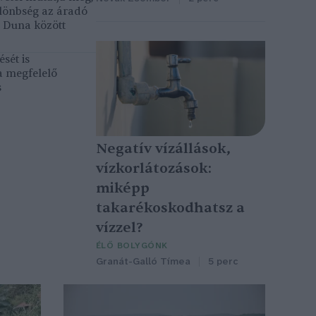
lönbség az áradó
ó Duna között
sét is
a megfelelő
s
Negatív vízállások,
vízkorlátozások:
miképp
takarékoskodhatsz a
vízzel?
ÉLŐ BOLYGÓNK
Granát-Galló Tímea
5 perc