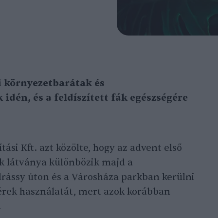
i környezetbarátak és
idén, és a feldíszített fák egészségére
tási Kft. azt közölte, hogy az advent első
ek látványa különbözik majd a
drássy úton és a Városháza parkban kerülni
zérek használatát, mert azok korábban
.