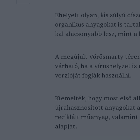
Ehelyett olyan, kis súlyú dí
organikus anyagokat is tart
kal alacsonyabb lesz, mint a
A megújult Vörösmarty téren
várható, ha a vírushelyzet is
verzióját fogják használni.
Kiemelték, hogy most első a
újrahasznosított anyagokat 
reciklált műanyag, valamint
alapját.