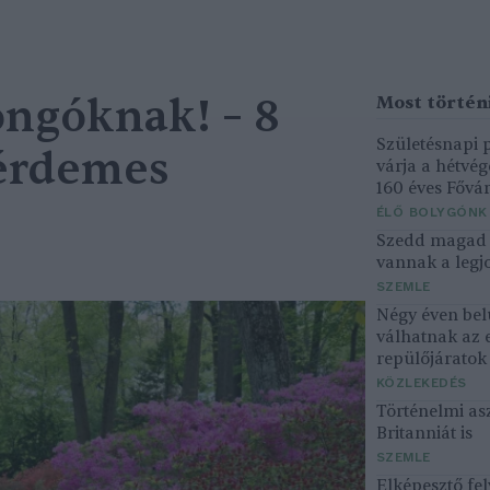
ngóknak! – 8
Születésnapi
 érdemes
várja a hétvé
160 éves Fővár
ÉLŐ BOLYGÓNK
Szedd magad ő
vannak a legjo
SZEMLE
Négy éven bel
válhatnak az 
repülőjárato
KÖZLEKEDÉS
Történelmi asz
Britanniát is
SZEMLE
Elképesztő fel