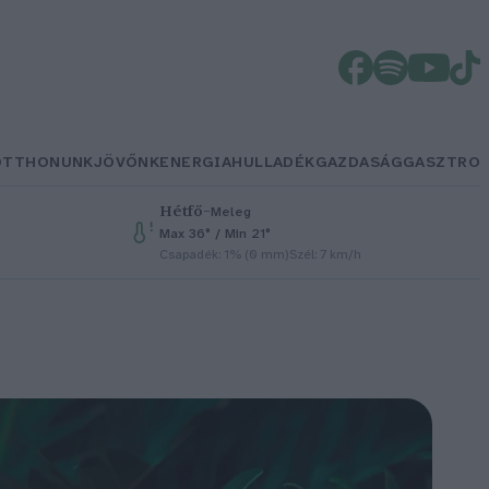
OTTHONUNK
JÖVŐNK
ENERGIA
HULLADÉK
GAZDASÁG
GASZTRO
Hétfő
–
Meleg
Max 36° / Min 21°
Csapadék: 1% (0 mm)
Szél: 7 km/h