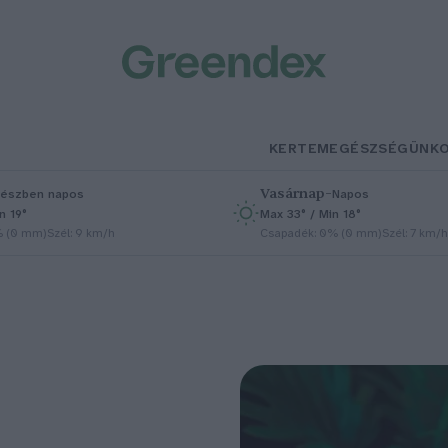
KERTEM
EGÉSZSÉGÜNK
Vasárnap
–
észben napos
Napos
n 19°
Max 33° / Min 18°
% (0 mm)
Szél: 9 km/h
Csapadék: 0% (0 mm)
Szél: 7 km/h