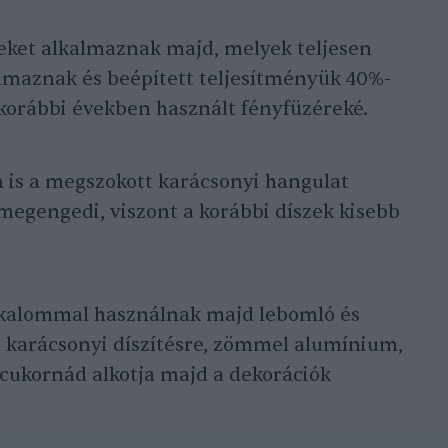
szeket alkalmaznak majd, melyek teljesen
almaznak és beépített teljesítményük 40%-
 korábbi években használt fényfüzéreké.
 is a megszokott karácsonyi hangulat
 megengedi, viszont a korábbi díszek kisebb
lkalommal használnak majd lebomló és
a karácsonyi díszítésre, zömmel alumínium,
 cukornád alkotja majd a dekorációk