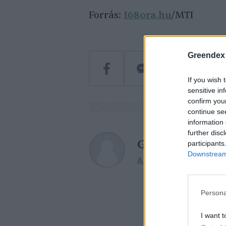
Forrás:
168ora.hu
/MTI
Greendex
If you wish 
sensitive in
confirm you
continue se
information 
further disc
Greendex Szem
participants
Downstream 
A szerző további cikkei
Persona
I want t