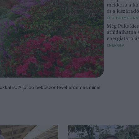
mekkora a kü
és a kiszárad
ÉLŐ BOLYGÓNK
Még Paks kiesé
áthidalhatná 
energiatárolá
ENERGIA
okkal is. A jó idő beköszöntével érdemes minél