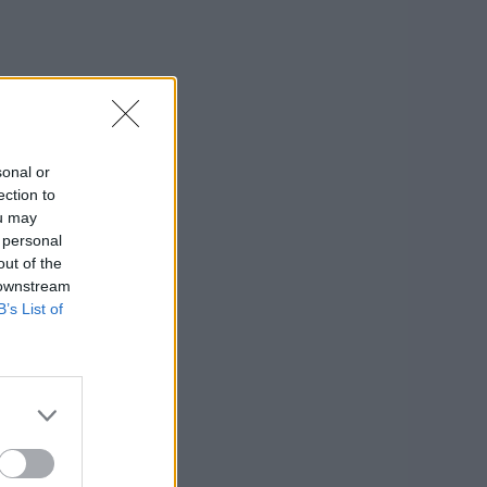
sonal or
ection to
ou may
 personal
out of the
 downstream
B’s List of