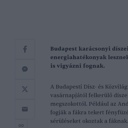
Budapest karácsonyi dísze
energiahatékonyak lesznek 
is vigyázni fognak.
A Budapesti Dísz- és Közvilágí
vasárnapjától felkerülő dísz
megszokottól. Például az An
fogják a fákra tekert fényfü
sérüléseket okoztak a fáknak