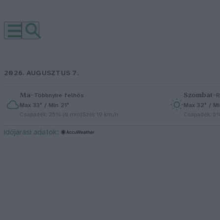
2026. AUGUSZTUS 7.
Ma
–
Szombat
–
Többnyire felhős
R
Max 33° / Min 21°
Max 32° / Mi
Csapadék: 25% (0 mm)
Szél: 19 km/h
Csapadék: 5
időjárási adatok: