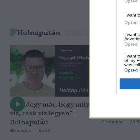
Opted 
I want t
Opted 
Holnapután
I want 
Advertis
Opted 
I want t
of my P
was col
Opted 
„Mindegy már, hogy milyen
A vegetáció
víz, csak víz legyen” |
oka az embe
Holnapután
Greendex
29:5
Greendex
55:58