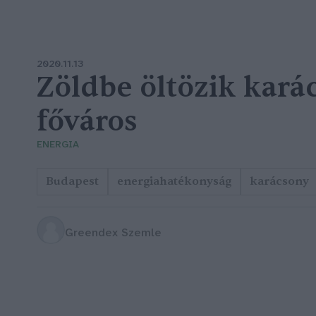
2020.11.13
Zöldbe öltözik kará
főváros
ENERGIA
Budapest
energiahatékonyság
karácsony
Greendex Szemle