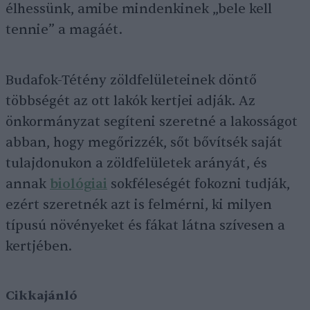
élhessünk, amibe mindenkinek „bele kell
tennie” a magáét.
Budafok-Tétény zöldfelületeinek döntő
többségét az ott lakók kertjei adják. Az
önkormányzat segíteni szeretné a lakosságot
abban, hogy megőrizzék, sőt bővítsék saját
tulajdonukon a zöldfelületek arányát, és
annak
biológiai
sokféleségét fokozni tudják,
ezért szeretnék azt is felmérni, ki milyen
típusú növényeket és fákat látna szívesen a
kertjében.
Cikkajánló