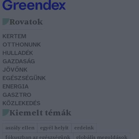
Rovatok
KERTEM
OTTHONUNK
HULLADÉK
GAZDASÁG
JÖVŐNK
EGÉSZSÉGÜNK
ENERGIA
GASZTRO
KÖZLEKEDÉS
Kiemelt témák
aszály ellen
egyél helyit
erdeink
fókuszban az egészségünk
globális megoldások