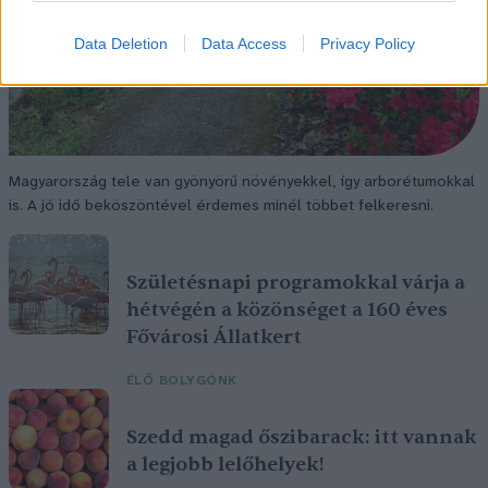
Data Deletion
Data Access
Privacy Policy
Magyarország tele van gyönyörű növényekkel, így arborétumokkal
is. A jó idő beköszöntével érdemes minél többet felkeresni.
Születésnapi programokkal várja a
hétvégén a közönséget a 160 éves
Fővárosi Állatkert
ÉLŐ BOLYGÓNK
Szedd magad őszibarack: itt vannak
a legjobb lelőhelyek!