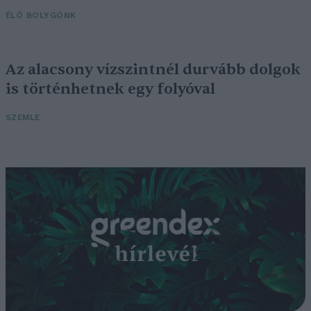
ÉLŐ BOLYGÓNK
Az alacsony vízszintnél durvább dolgok
is történhetnek egy folyóval
SZEMLE