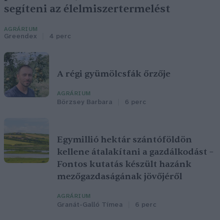
segíteni az élelmiszertermelést
AGRÁRIUM
Greendex
4 perc
A régi gyümölcsfák őrzője
AGRÁRIUM
Börzsey Barbara
6 perc
Egymillió hektár szántóföldön
kellene átalakítani a gazdálkodást –
Fontos kutatás készült hazánk
mezőgazdaságának jövőjéről
AGRÁRIUM
Granát-Galló Tímea
6 perc