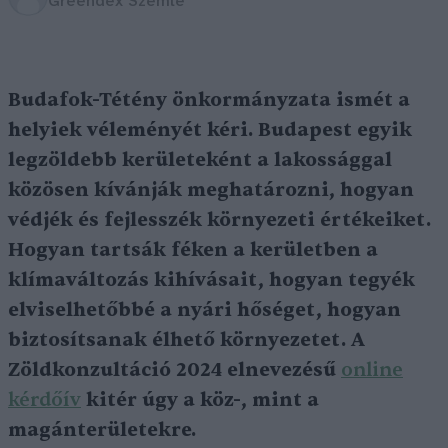
Greendex Szemle
Budafok-Tétény önkormányzata ismét a
helyiek véleményét kéri. Budapest egyik
legzöldebb kerületeként a lakossággal
közösen kívánják meghatározni, hogyan
védjék és fejlesszék környezeti értékeiket.
Hogyan tartsák féken a kerületben a
klímaváltozás kihívásait, hogyan tegyék
elviselhetőbbé a nyári hőséget, hogyan
biztosítsanak élhető környezetet. A
Zöldkonzultáció 2024 elnevezésű
online
kérdőív
kitér úgy a köz-, mint a
magánterületekre.