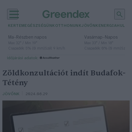
KERTEM
EGÉSZSÉGÜNK
OTTHONUNK
JÖVŐNK
ENERGIA
HULLA
–
–
Ma
Részben napos
Vasárnap
Napos
Max 32° / Min 19°
Max 33° / Min 18°
Csapadék: 5% (0 mm)
Szél: 9 km/h
Csapadék: 0% (0 mm)
Szél: 
időjárási adatok:
Zöldkonzultációt indít Budafok-
Tétény
JÖVŐNK
2024.08.29