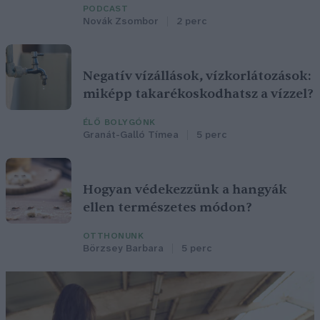
PODCAST
Novák Zsombor
2 perc
Negatív vízállások, vízkorlátozások:
miképp takarékoskodhatsz a vízzel?
ÉLŐ BOLYGÓNK
Granát-Galló Tímea
5 perc
Hogyan védekezzünk a hangyák
ellen természetes módon?
OTTHONUNK
Börzsey Barbara
5 perc