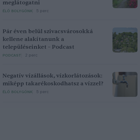
meglátogatni
5 perc
ÉLŐ BOLYGÓNK
Pár éven belül szivacsvárosokká
kellene alakítanunk a
településeinket – Podcast
2 perc
PODCAST
Negatív vízállások, vízkorlátozások:
miképp takarékoskodhatsz a vízzel?
5 perc
ÉLŐ BOLYGÓNK