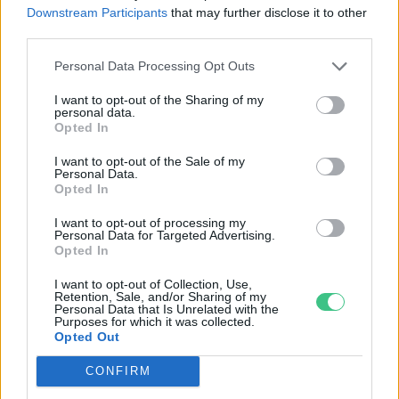
Downstream Participants
that may further disclose it to other
third parties.
Nem csak növényrajongóknak!
Personal Data Processing Opt Outs
– 8 arborétum, amelyet
érdemes meglátogatni
I want to opt-out of the Sharing of my
personal data.
Opted In
Granát-Galló Tímea
5 perc
ÉLŐ BOLYGÓNK
I want to opt-out of the Sale of my
Personal Data.
Opted In
I want to opt-out of processing my
Personal Data for Targeted Advertising.
Opted In
I want to opt-out of Collection, Use,
Retention, Sale, and/or Sharing of my
Personal Data that Is Unrelated with the
Purposes for which it was collected.
Opted Out
CONFIRM