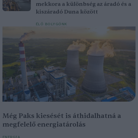
mekkora a különbség az áradó és a
kiszáradó Duna között
ÉLŐ BOLYGÓNK
Még Paks kiesését is áthidalhatná a
megfelelő energiatárolás
ENERGIA