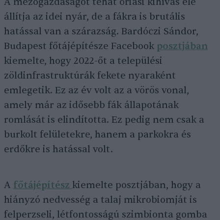
A mezőgazdaságot tehát óriási kihívás elé
állítja az idei nyár, de a fákra is brutális
hatással van a szárazság. Bardóczi Sándor,
Budapest főtájépítésze Facebook
posztjában
kiemelte, hogy 2022-őt a települési
zöldinfrastruktúrák fekete nyaraként
emlegetik. Ez az év volt az a vörös vonal,
amely már az idősebb fák állapotának
romlását is elindította. Ez pedig nem csak a
burkolt felületekre, hanem a parkokra és
erdőkre is hatással volt.
A
főtájépítész
kiemelte posztjában, hogy a
hiányzó nedvesség a talaj mikrobiomját is
felperzseli, létfontosságú szimbionta gomba