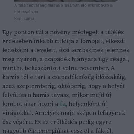
A talajnedvesség hiánya a talajban élő mikrobákra is
hatással van
Kép: canva
Egy ponton túl a növény mérlegel: a túlélés
érdekében inkább ritkítja a lombját, elkezdi
ledobálni a leveleit, őszi lombszínek jelennek
meg nyáron, a csapadék hiányára úgy reagál,
mintha beköszöntött volna november. A
hamis tél eltart a csapadékbőség időszakáig,
azaz szeptemberig, októberig, hogy a helyét
felváltsa a hamis tavasz, mikor majd új
lombot akar hozni a
fa
, helyenként új
virágokkal. Amelyek majd szépen lefagynak
ősz végére. Ez az erőlködés pedig egyre
nagyobb életenergiákat vesz el a fáktól,