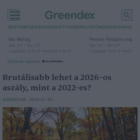
KERTEM
EGÉSZSÉGÜNK
OTTHONUNK
JÖVŐNK
ENERGIA
HULLA
–
–
Ma
Meleg
Péntek
Részben napos, 
Max 39° / Min 25°
Max 34° / Min 21°
Csapadék: 25% (0 mm)
Szél: 9 km/h
Csapadék: 55% (1 mm)
Szél: 
időjárási adatok:
Brutálisabb lehet a 2026-os
aszály, mint a 2022-es?
AGRÁRIUM
2026.07.06