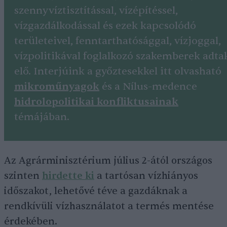
szennyvíztisztítással, vízépítéssel,
vízgazdálkodással és ezek kapcsolódó
területeivel, fenntarthatósággal, vízjoggal,
vízpolitikával foglalkozó szakemberek adta
elő. Interjúink a győztesekkel itt olvasható
mikroműnyagok
és a Nílus-medence
hidrolopolitikai konfliktusainak
témájában.
Az Agrárminisztérium július 2-ától országos
szinten
hirdette ki
a tartósan vízhiányos
időszakot, lehetővé téve a gazdáknak a
rendkívüli vízhasználatot a termés mentése
érdekében.