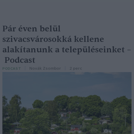
Pár éven belül
szivacsvárosokká kellene
alakítanunk a településeinket –
Podcast
Novák Zsombor
2 perc
PODCAST