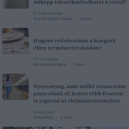
miképp takarékoskodhatsz a vízzel?
ÉLŐ BOLYGÓNK
Granát-Galló Tímea
5 perc
Hogyan védekezzünk a hangyák
ellen természetes módon?
OTTHONUNK
Börzsey Barbara
5 perc
Nyersanyag, amit millió tonna szám
pazarolunk el, holott több fronton
is segíteni az élelmiszertermelést
AGRÁRIUM
Greendex
4 perc