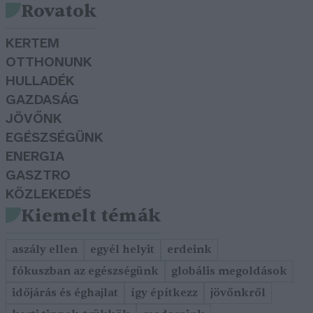
Rovatok
KERTEM
OTTHONUNK
HULLADÉK
GAZDASÁG
JÖVŐNK
EGÉSZSÉGÜNK
ENERGIA
GASZTRO
KÖZLEKEDÉS
Kiemelt témák
aszály ellen
egyél helyit
erdeink
fókuszban az egészségünk
globális megoldások
időjárás és éghajlat
így építkezz
jövőnkről