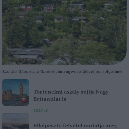
Szöllősi Gáborral, a Gardenfutura ügyvezetőjével beszélgettünk.
Történelmi aszály sújtja Nagy-
Britanniát is
SZEMLE
Elképesztő felvétel mutatja meg,