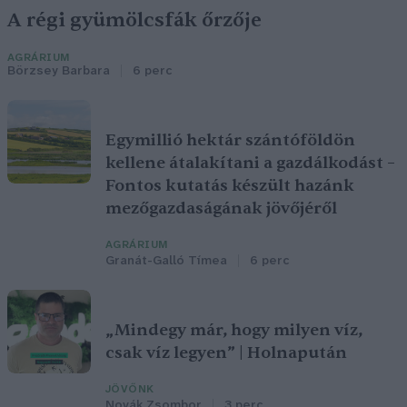
A régi gyümölcsfák őrzője
AGRÁRIUM
Börzsey Barbara
6 perc
Egymillió hektár szántóföldön
kellene átalakítani a gazdálkodást –
Fontos kutatás készült hazánk
mezőgazdaságának jövőjéről
AGRÁRIUM
Granát-Galló Tímea
6 perc
„Mindegy már, hogy milyen víz,
csak víz legyen” | Holnapután
JÖVŐNK
Novák Zsombor
3 perc