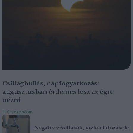
Csillaghullás, napfogyatkozás:
augusztusban érdemes lesz az égre
nézni
ÉLŐ BOLYGÓNK
Negatív vízállások, vízkorlátozások: