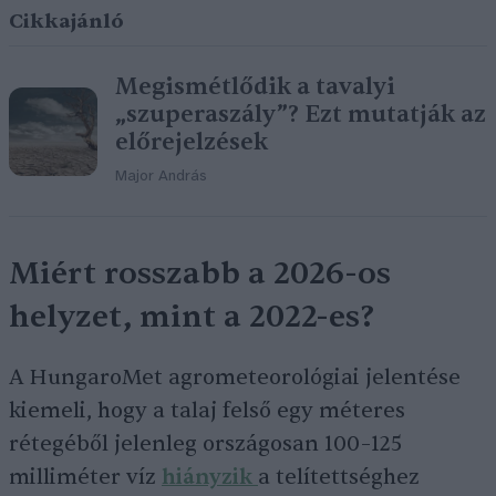
Cikkajánló
Megismétlődik a tavalyi
„szuperaszály”? Ezt mutatják az
előrejelzések
Major András
Miért rosszabb a 2026-os
helyzet, mint a 2022-es?
A HungaroMet agrometeorológiai jelentése
kiemeli, hogy a talaj felső egy méteres
rétegéből jelenleg országosan 100–125
milliméter víz
hiányzik
a telítettséghez