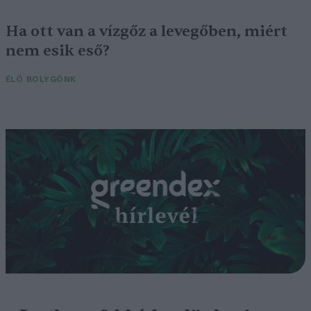
Ha ott van a vízgőz a levegőben, miért
nem esik eső?
ÉLŐ BOLYGÓNK