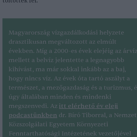
töltötték fel.
Magyarország vízgazdálkodási helyzete
drasztikusan megváltozott az elmúlt
években. Míg a 2000-es évek elejéig az árví
mellett a belvíz jelentette a legnagyobb
kihívást, ma már sokkal inkább az a baj,
hogy nincs víz. Az évek óta tartó aszályt a
természet, a mezőgazdaság és a turizmus, é
úgy általában minden és mindenki
megszenvedi. Az
itt elérhető év eleji
podcastünkben
dr. Bíró Tiborral, a Nemzet
Közszolgálati Egyetem Környezeti
Fenntarthatósági Intézetének vezetőjével