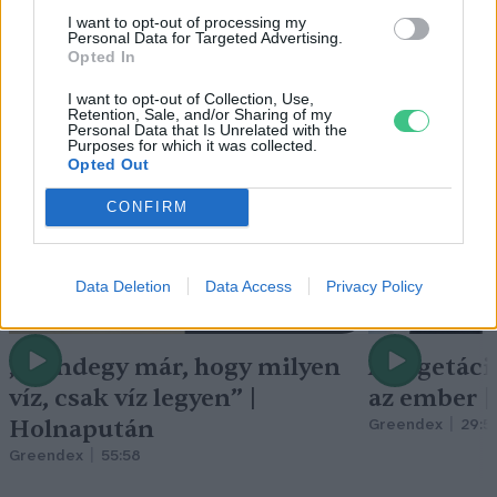
I want to opt-out of processing my
Personal Data for Targeted Advertising.
Opted In
Holnapután
I want to opt-out of Collection, Use,
Retention, Sale, and/or Sharing of my
Personal Data that Is Unrelated with the
Purposes for which it was collected.
Opted Out
CONFIRM
Data Deletion
Data Access
Privacy Policy
„Mindegy már, hogy milyen
A vegetáci
víz, csak víz legyen” |
az ember 
Holnapután
Greendex
29:5
Greendex
55:58