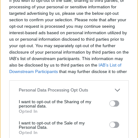
Történelmi aszály sújtja Nagy-
If you wish to opt-out of the sale, sharing to third parties, or
processing of your personal or sensitive information for
Britanniát is
targeted advertising by us, please use the below opt-out
1 perc
SZEMLE
section to confirm your selection. Please note that after your
opt-out request is processed you may continue seeing
interest-based ads based on personal information utilized by
Minden évszázadra jutott egy
us or personal information disclosed to third parties prior to
„szuperaszály”, az idei év mégis más
your opt-out. You may separately opt-out of the further
disclosure of your personal information by third parties on the
4 perc
AGRÁRIUM
IAB’s list of downstream participants. This information may
also be disclosed by us to third parties on the
IAB’s List of
Downstream Participants
that may further disclose it to other
Egymillió hektár szántóföldön
third parties.
kellene átalakítani a gazdálkodást –
Fontos kutatás készült hazánk
Personal Data Processing Opt Outs
mezőgazdaságának jövőjéről
I want to opt-out of the Sharing of my
personal data.
6 perc
AGRÁRIUM
Opted In
I want to opt-out of the Sale of my
Personal Data.
Opted In