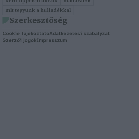
kerti tippek-trükkök
madaraink
mit tegyünk a hulladékkal
Szerkesztőség
Cookie tájékoztató
Adatkezelési szabályzat
Szerzői jogok
Impresszum