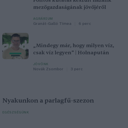
Fontos kutatás készült hazánk
mezőgazdaságának jövőjéről
AGRÁRIUM
Granát-Galló Tímea
6 perc
„Mindegy már, hogy milyen víz,
csak víz legyen” | Holnapután
JÖVŐNK
Novák Zsombor
3 perc
Nyakunkon a parlagfű-szezon
EGÉSZSÉGÜNK