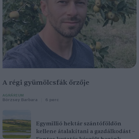
A régi gyümölcsfák őrzője
AGRÁRIUM
Börzsey Barbara
6 perc
Egymillió hektár szántóföldön
kellene átalakítani a gazdálkodást –