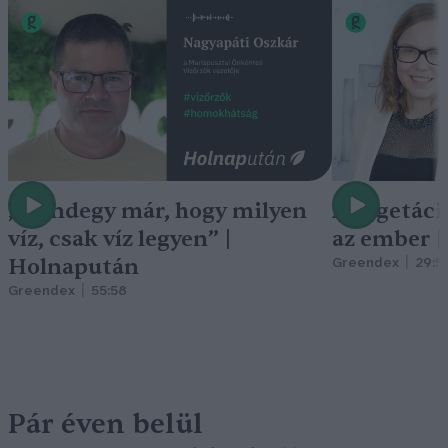
„Mindegy már, hogy milyen
A vegetáci
víz, csak víz legyen” |
az ember 
Holnapután
Greendex
29:5
Greendex
55:58
Pár éven belül