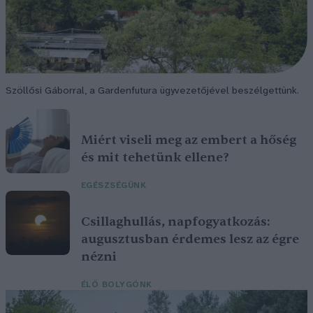
Szöllősi Gáborral, a Gardenfutura ügyvezetőjével beszélgettünk.
Miért viseli meg az embert a hőség
és mit tehetünk ellene?
EGÉSZSÉGÜNK
Csillaghullás, napfogyatkozás:
augusztusban érdemes lesz az égre
nézni
ÉLŐ BOLYGÓNK