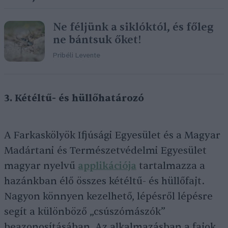
Ne féljünk a siklóktól, és főleg
ne bántsuk őket!
Pribéli Levente
3. Kétéltű- és hüllőhatározó
A Farkaskölyök Ifjúsági Egyesület és a Magyar
Madártani és Természetvédelmi Egyesület
magyar nyelvű
applikációja
tartalmazza a
hazánkban élő összes kétéltű- és hüllőfajt.
Nagyon könnyen kezelhető, lépésről lépésre
segít a különböző „csúszómászók”
beazonosításában. Az alkalmazásban a fajok