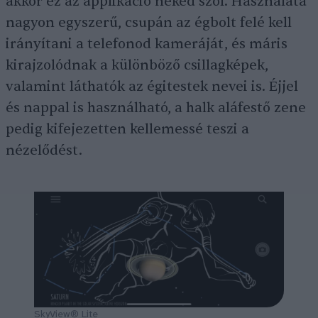
akkor ez az applikáció neked szól. Használata
nagyon egyszerű, csupán az égbolt felé kell
irányítani a telefonod kameráját, és máris
kirajzolódnak a különböző csillagképek,
valamint láthatók az égitestek nevei is. Éjjel
és nappal is használható, a halk aláfestő zene
pedig kifejezetten kellemessé teszi a
nézelődést.
SkyView® Lite