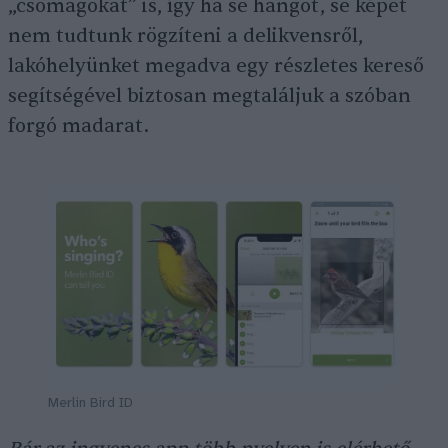
„csomagokat” is, így ha se hangot, se képet
nem tudtunk rögzíteni a delikvensről,
lakóhelyünket megadva egy részletes kereső
segítségével biztosan megtaláljuk a szóban
forgó madarat.
Merlin Bird ID