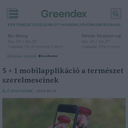
KERTEM
EGÉSZSÉGÜNK
OTTHONUNK
JÖVŐNK
ENERGIA
HULLA
–
–
Ma
Meleg
Péntek
Részben napos, 
Max 40° / Min 25°
Max 34° / Min 21°
Csapadék: 3% (0 mm)
Szél: 6 km/h
Csapadék: 55% (1 mm)
Szél: 
időjárási adatok:
5 + 1 mobilapplikáció a természet
szerelmeseinek
ÉLŐ BOLYGÓNK
2024.05.16