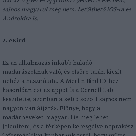
Bár az ingyenes app több nyelven is elérhető,
sajnos magyarul még nem. Letölthető iOS-ra és
Androidra is.
2. eBird
Ez az alkalmazás inkább haladó
madarászoknak való, és elsőre talán kicsit
nehéz a használata. A Merlin Bird ID-hez
hasonlóan ezt az appot is a Cornell Lab
készítette, azonban a kettő között sajnos nem
nagyon van átjárás. Előnye, hogy a
madárneveket magyarul is meg lehet
jeleníteni, és a térképen keresgélve naprakész
információkat kaphatunk arról, hogy mikor