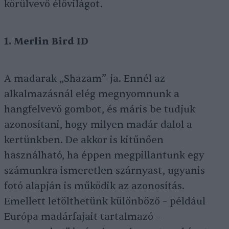
körülvevő élővilágot.
1. Merlin Bird ID
A madarak „Shazam”-ja. Ennél az
alkalmazásnál elég megnyomnunk a
hangfelvevő gombot, és máris be tudjuk
azonosítani, hogy milyen madár dalol a
kertünkben. De akkor is kitűnően
használható, ha éppen megpillantunk egy
számunkra ismeretlen szárnyast, ugyanis
fotó alapján is működik az azonosítás.
Emellett letölthetünk különböző – például
Európa madárfajait tartalmazó –