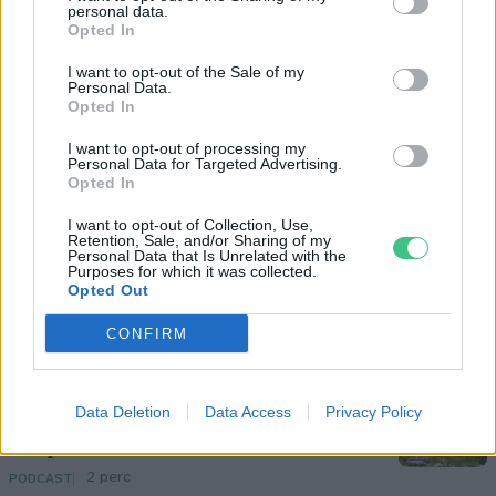
personal data.
Opted In
Börzsey Barbara
I want to opt-out of the Sale of my
A szerző további cikkei
Personal Data.
Opted In
I want to opt-out of processing my
Personal Data for Targeted Advertising.
Opted In
I want to opt-out of Collection, Use,
Retention, Sale, and/or Sharing of my
Personal Data that Is Unrelated with the
Purposes for which it was collected.
Opted Out
CONFIRM
Pár éven belül szivacsvárosokká
Data Deletion
Data Access
Privacy Policy
kellene alakítanunk a
településeinket – Podcast
2 perc
PODCAST