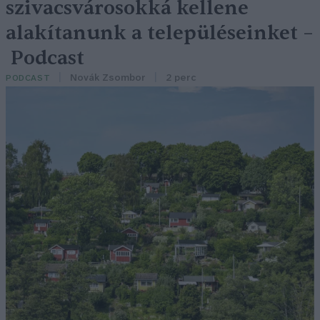
szivacsvárosokká kellene
alakítanunk a településeinket –
Podcast
Novák Zsombor
2 perc
PODCAST