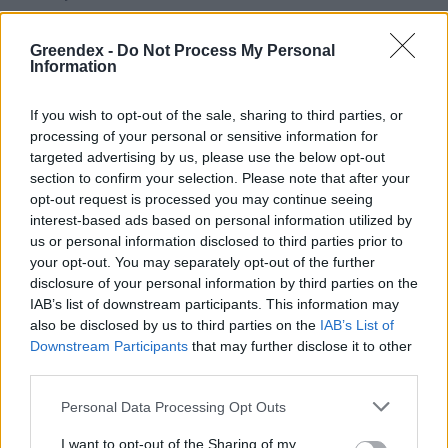
Androidra és iOSra is elérhető, ingyenes
Greendex -
Do Not Process My Personal
Information
alkalmazás.
If you wish to opt-out of the sale, sharing to third parties, or
processing of your personal or sensitive information for
Természeti kincseink védelme és fenntartása a
targeted advertising by us, please use the below opt-out
Planet Budapest 2023
fenntarthatósági
section to confirm your selection. Please note that after your
opt-out request is processed you may continue seeing
rendezvény egyik kiemelt témája volt. A
Your
interest-based ads based on personal information utilized by
Planet
kiállítás 18 szigetből álló tárlata több
us or personal information disclosed to third parties prior to
mint 6500 négyzetméteren kapott helyet, és
your opt-out. You may separately opt-out of the further
disclosure of your personal information by third parties on the
különleges vizuális megoldásokkal tette
IAB’s list of downstream participants. This information may
kézzelfoghatóvá a fenntarthatósági és
also be disclosed by us to third parties on the
IAB’s List of
Downstream Participants
that may further disclose it to other
környezetvédelmi kihívásokat, melyekkel az
third parties.
élővilággal együtt szembe kell néznünk.
Personal Data Processing Opt Outs
I want to opt-out of the Sharing of my