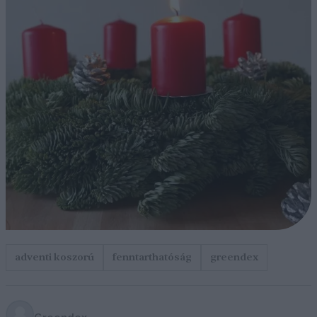
adventi koszorú
fenntarthatóság
greendex