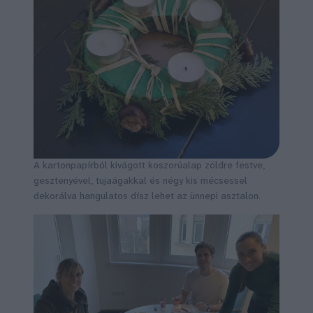
A kartonpapírból kivágott koszorúalap zöldre festve,
gesztenyével, tujaágakkal és négy kis mécsessel
dekorálva hangulatos dísz lehet az ünnepi asztalon.