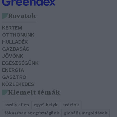
Rovatok
KERTEM
OTTHONUNK
HULLADÉK
GAZDASÁG
JÖVŐNK
EGÉSZSÉGÜNK
ENERGIA
GASZTRO
KÖZLEKEDÉS
Kiemelt témák
aszály ellen
egyél helyit
erdeink
fókuszban az egészségünk
globális megoldások