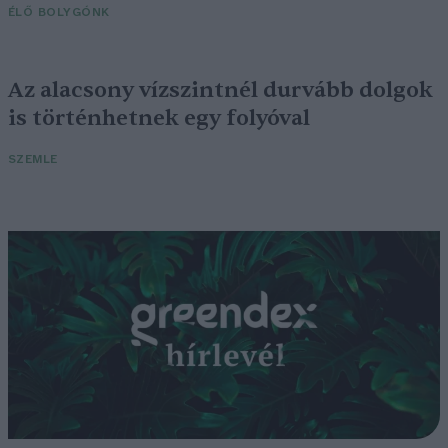
ÉLŐ BOLYGÓNK
Az alacsony vízszintnél durvább dolgok
is történhetnek egy folyóval
SZEMLE