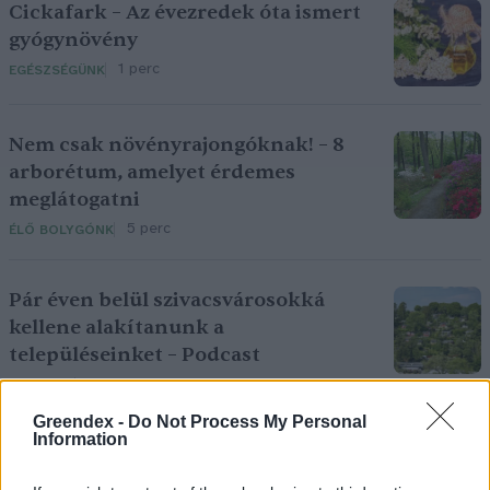
Cickafark – Az évezredek óta ismert
gyógynövény
1 perc
EGÉSZSÉGÜNK
Nem csak növényrajongóknak! – 8
arborétum, amelyet érdemes
meglátogatni
5 perc
ÉLŐ BOLYGÓNK
Pár éven belül szivacsvárosokká
kellene alakítanunk a
településeinket – Podcast
2 perc
PODCAST
Greendex -
Do Not Process My Personal
Information