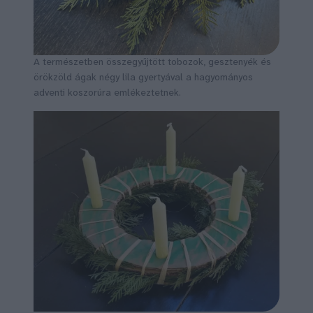
A természetben összegyűjtött tobozok, gesztenyék és
örökzöld ágak négy lila gyertyával a hagyományos
adventi koszorúra emlékeztetnek.