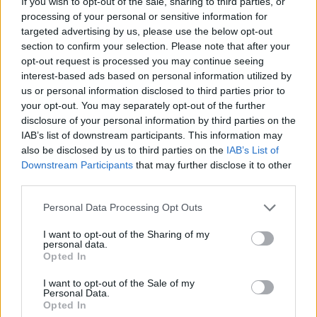
If you wish to opt-out of the sale, sharing to third parties, or
processing of your personal or sensitive information for
targeted advertising by us, please use the below opt-out
section to confirm your selection. Please note that after your
Holnapután
opt-out request is processed you may continue seeing
interest-based ads based on personal information utilized by
us or personal information disclosed to third parties prior to
your opt-out. You may separately opt-out of the further
disclosure of your personal information by third parties on the
IAB’s list of downstream participants. This information may
also be disclosed by us to third parties on the
IAB’s List of
Downstream Participants
that may further disclose it to other
third parties.
Personal Data Processing Opt Outs
I want to opt-out of the Sharing of my
„Mindegy már, hogy milyen
A vegetáci
personal data.
víz, csak víz legyen” |
az ember 
Opted In
Holnapután
Greendex
29:5
I want to opt-out of the Sale of my
Personal Data.
Greendex
55:58
Opted In