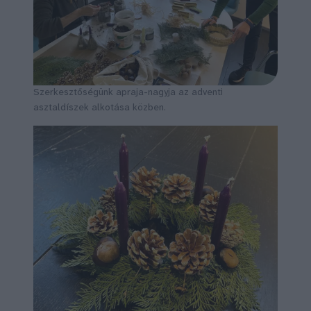
Szerkesztőségünk apraja-nagyja az adventi
asztaldíszek alkotása közben.