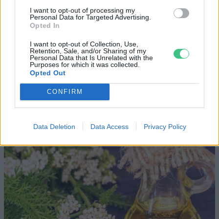
I want to opt-out of processing my
Personal Data for Targeted Advertising.
Opted In
I want to opt-out of Collection, Use,
Cickafark – Az évezredek óta
Retention, Sale, and/or Sharing of my
Personal Data that Is Unrelated with the
ismert gyógynövény
Purposes for which it was collected.
Opted Out
Börzsey Barbara
1 perc
EGÉSZSÉGÜNK
CONFIRM
Data Deletion
Data Access
Privacy Policy