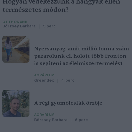
Hogyan védekezzünk a hangyák ellen
természetes módon?
OTTHONUNK
Börzsey Barbara
5 perc
Nyersanyag, amit millió tonna szám
pazarolunk el, holott több fronton
is segíteni az élelmiszertermelést
AGRÁRIUM
Greendex
4 perc
A régi gyümölcsfák őrzője
AGRÁRIUM
Börzsey Barbara
6 perc