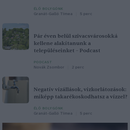
ÉLŐ BOLYGÓNK
Granát-Galló Tímea
5 perc
Pár éven belül szivacsvárosokká
kellene alakítanunk a
településeinket – Podcast
PODCAST
Novák Zsombor
2 perc
Negatív vízállások, vízkorlátozások:
miképp takarékoskodhatsz a vízzel?
ÉLŐ BOLYGÓNK
Granát-Galló Tímea
5 perc