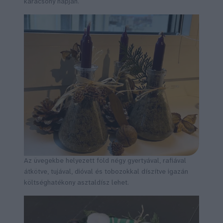
karácsony napján.
Az üvegekbe helyezett föld négy gyertyával, rafiával
átkötve, tujával, dióval és tobozokkal díszítve igazán
költséghatékony asztaldísz lehet.