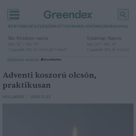
KERTEM
EGÉSZSÉGÜNK
OTTHONUNK
JÖVŐNK
ENERGIA
HULLA
–
–
Ma
Részben napos
Vasárnap
Napos
Max 32° / Min 19°
Max 33° / Min 18°
Csapadék: 5% (0 mm)
Szél: 9 km/h
Csapadék: 0% (0 mm)
Szél: 
időjárási adatok:
Adventi koszorú olcsón,
praktikusan
HULLADÉK
2025.11.23