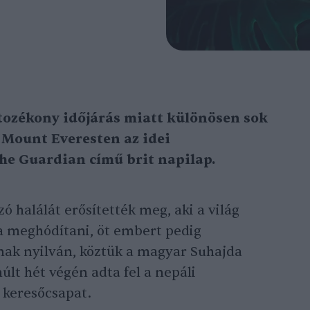
tozékony időjárás miatt különösen sok
a Mount Everesten az idei
he Guardian című brit napilap.
 halálát erősítették meg, aki a világ
 meghódítani, öt embert pedig
anak nyilván, köztük a magyar Suhajda
últ hét végén adta fel a nepáli
t keresőcsapat.