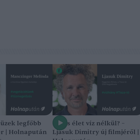
tüzek legfőbb
Nincs élet víz nélkül? –
r | Holnapután
Ljasuk Dimitry új filmjéről |