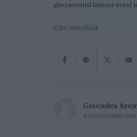
gleccsereiből kétezer évnyi j
(
The Guardian
)
Greendex Szem
A szerző további cikkei