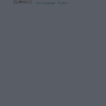
5 perc
OTTHONUNK