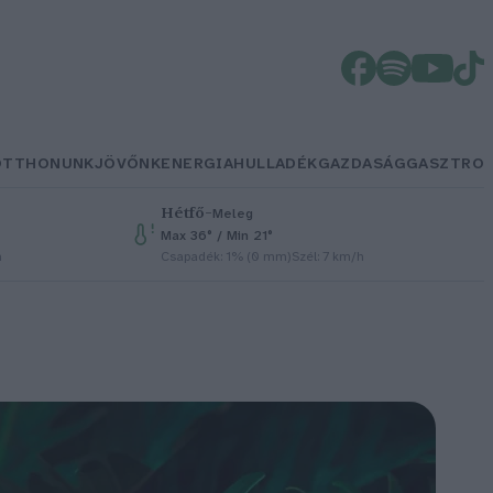
OTTHONUNK
JÖVŐNK
ENERGIA
HULLADÉK
GAZDASÁG
GASZTRO
Hétfő
–
Meleg
Max 36° / Min 21°
h
Csapadék: 1% (0 mm)
Szél: 7 km/h