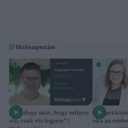
Holnapután
„Mindegy már, hogy milyen
A vegetáció
víz, csak víz legyen” |
oka az embe