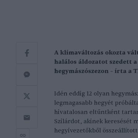
A klímaváltozás okozta vál
halálos áldozatot szedett 
hegymászószezon – írta a T
Idén eddig 12 olyan hegymászó
legmagasabb hegyét próbálta
hivatalosan eltűntként tart
Szilárdot, akinek keresését m
hegyivezetőkből összeállítot