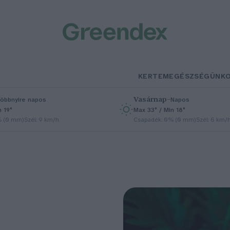
KERTEM
EGÉSZSÉGÜNK
Vasárnap
–
öbbnyire napos
Napos
n 19°
Max 33° / Min 18°
% (0 mm)
Szél: 9 km/h
Csapadék: 0% (0 mm)
Szél: 6 km/