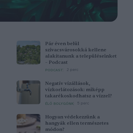
Pár éven belül
szivacsvárosokká kellene
alakítanunk a településeinket
– Podcast
2 perc
PODCAST
Negatív vízállások,
vízkorlátozások: miképp
takarékoskodhatsz a vízzel?
5 perc
ÉLŐ BOLYGÓNK
Hogyan védekezzünk a
hangyák ellen természetes
módon?