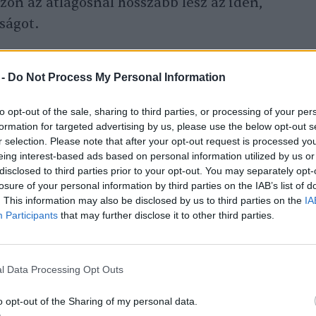
zon az átlagosnál hosszabb lesz az idén,
tságot.
 -
Do Not Process My Personal Information
to opt-out of the sale, sharing to third parties, or processing of your per
formation for targeted advertising by us, please use the below opt-out s
r selection. Please note that after your opt-out request is processed y
zás elérte a Mount Everest csúcsát!
eing interest-based ads based on personal information utilized by us or
disclosed to third parties prior to your opt-out. You may separately opt-
losure of your personal information by third parties on the IAB’s list of
. This information may also be disclosed by us to third parties on the
IA
Participants
that may further disclose it to other third parties.
egyivezetők szervezetének elnöke viszont
l Data Processing Opt Outs
sok” mászóengedélyt adnak ki a hatóságok,
t helyez a hegyre. Meglátása szerint míg
o opt-out of the Sharing of my personal data.