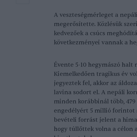
A veszteségmérleget a nepál
megerősítette. Közlésük szer
kedvezőek a csúcs meghódítá
következményei vannak a he
Évente 5-10 hegymászó halt 
Kiemelkedően tragikus év volt
jegyeztek fel, akkor az áldoz
lavina sodort el. A nepáli k
minden korábbinál több, 479
engedélyért 5 millió forinto
bevételi forrást jelent a him
hogy túllőttek volna a célon 