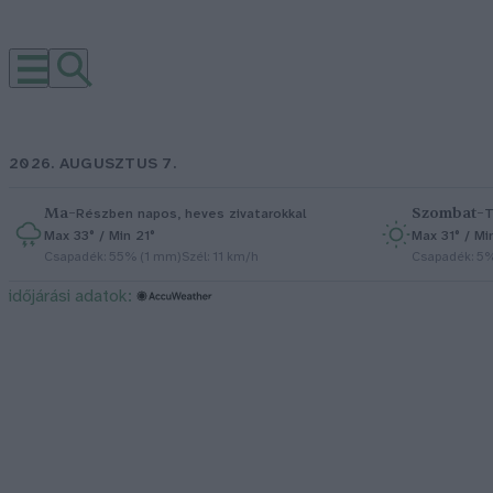
2026. AUGUSZTUS 7.
Ma
–
Szombat
–
Részben napos, heves zivatarokkal
T
Max 33° / Min 21°
Max 31° / Mi
Csapadék: 55% (1 mm)
Szél: 11 km/h
Csapadék: 5
időjárási adatok: