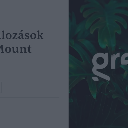
álozások
Mount