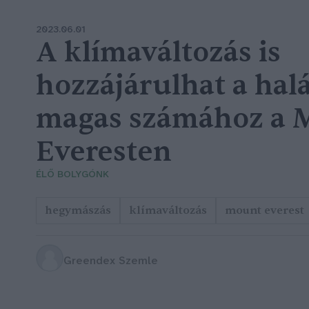
2023.06.01
A klímaváltozás is
hozzájárulhat a hal
magas számához a 
Everesten
ÉLŐ BOLYGÓNK
hegymászás
klímaváltozás
mount everest
Greendex Szemle