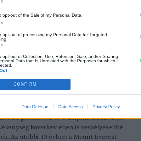
llóképességű, tapasztalt hegymászók
In
t meghódítására, újabban egyre jellemzőbb,
o opt-out of the Sale of my Personal Data.
óbálkoznak.
In
to opt-out of processing my Personal Data for Targeted
ing.
ászók arra figyelmeztetnek, hogy a 8848
In
 egyre többen afféle
o opt-out of Collection, Use, Retention, Sale, and/or Sharing
ntenek, mintha olyan játszótér lenne, ahol
ersonal Data that Is Unrelated with the Purposes for which it
lected.
kiélhetik vágyaikat. Még olyanok is
Out
, akiknek csak kevés tapasztalatuk van a
CONFIRM
szont ki tudnak fizetni akár 20 millió
t azért, hogy felsegítsék őket a csúcsra.
Data Deletion
Data Access
Privacy Policy
miatt is, hogy a globális felmelegedés
Khumbu-gleccseren levő alaptáborban folyó
vékenység következtében is veszélyesebbé
ek. Az utóbbi 30 évben a Mount Everest