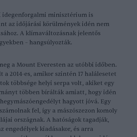
i idegenforgalmi minisztérium is
int az időjárási körülmények idén nem
sához. A klímaváltozásnak jelentős
gyekben – hangsúlyozták.
meg a Mount Everesten az utóbbi időben.
 a 2014-es, amikor szintén 17 halálesetet
atok többsége helyi serpa volt, akiket egy
ormányt többen bírálták amiatt, hogy idén
 hegymászóengedélyt hagyott jóvá. Egy
t számolnak fel, így a mászószezon komoly
alájai országnak. A hatóságok tagadják,
az engedélyek kiadásakor, és arra