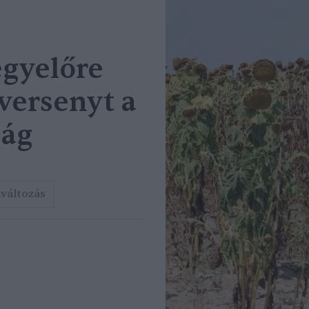
egyelőre
versenyt a
ság
változás