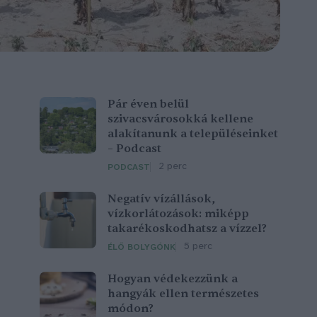
Pár éven belül
szivacsvárosokká kellene
alakítanunk a településeinket
– Podcast
2 perc
PODCAST
Negatív vízállások,
vízkorlátozások: miképp
takarékoskodhatsz a vízzel?
5 perc
ÉLŐ BOLYGÓNK
Hogyan védekezzünk a
hangyák ellen természetes
módon?