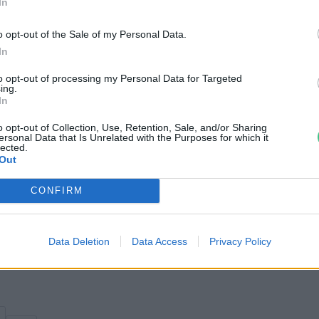
In
o opt-out of the Sale of my Personal Data.
In
 a helyzet megváltoztatásának kulcsát az
to opt-out of processing my Personal Data for Targeted
ing.
lex változásokra van szükség a
In
jművelésben, a termesztett növényfajták
o opt-out of Collection, Use, Retention, Sale, and/or Sharing
rtásban is. Ráadásul mindezt úgy kell
ersonal Data that Is Unrelated with the Purposes for which it
lected.
átások csökkentése folytatódjon.
Out
CONFIRM
Data Deletion
Data Access
Privacy Policy