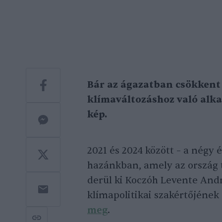
Bár az ágazatban csökkent
klímaváltozáshoz való alk
kép.
2021 és 2024 között – a négy 
hazánkban, amely az ország t
derül ki Koczóh Levente Andr
klímapolitikai szakértőjéne
meg
.