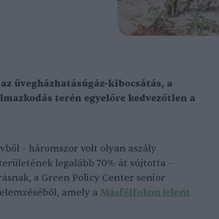
 az üvegházhatásúgáz-kibocsátás, a
almazkodás terén egyelőre kedvezőtlen a
évből – háromszor volt olyan aszály
erületének legalább 70%-át sújtotta –
ásnak, a Green Policy Center senior
k elemzéséből, amely a
Másfélfokon jelent