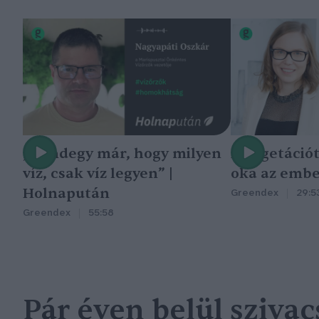
„Mindegy már, hogy milyen
A vegetáció
víz, csak víz legyen” |
oka az embe
Holnapután
Greendex
29:5
Greendex
55:58
Pár éven belül sziva