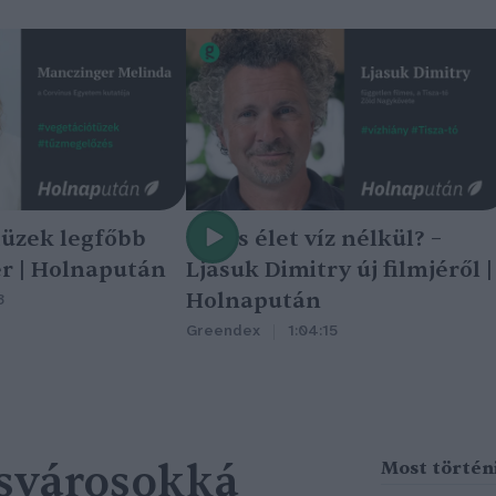
tüzek legfőbb
Nincs élet víz nélkül? –
r | Holnapután
Ljasuk Dimitry új filmjéről |
Holnapután
3
Greendex
1:04:15
csvárosokká