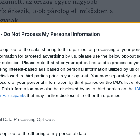
eszámolt, az ország egyre nagyobb
z érkezik, több párolog el, miközben a
fogynak.
 -
Do Not Process My Personal Information
áltozásnak leginkább
to opt-out of the sale, sharing to third parties, or processing of your per
ny vetésterülete az 1991-
formation for targeted advertising by us, please use the below opt-out s
r selection. Please note that after your opt-out request is processed y
nőtt. Ez természetesen
eing interest-based ads based on personal information utilized by us or
rívóan gyenge
disclosed to third parties prior to your opt-out. You may separately opt-
losure of your personal information by third parties on the IAB’s list of
. This information may also be disclosed by us to third parties on the
IA
Participants
that may further disclose it to other third parties.
ogy az öntözés nem jelenthet valódi
l Data Processing Opt Outs
illegális megoldásokat is figyelembe véve –
4%-át öntözzük, a kormányzati tervek
o opt-out of the Sharing of my personal data.
esetén is csupán 6%-ra tornázható fel a