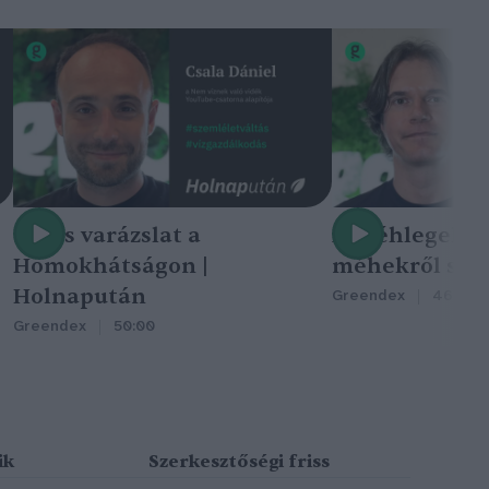
Nincs varázslat a
A méhlegelő 
Homokhátságon |
méhekről szól
Holnapután
Greendex
46:47
Greendex
50:00