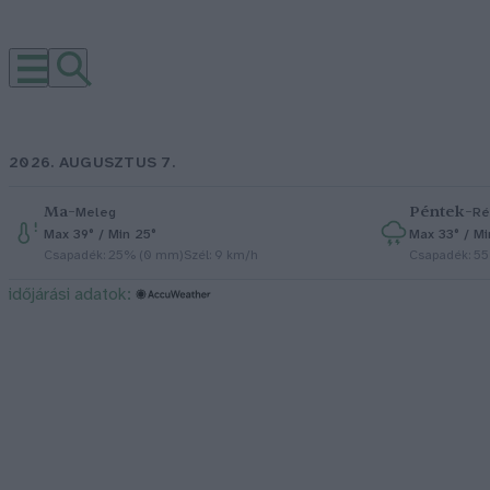
2026. AUGUSZTUS 7.
Ma
–
Péntek
–
Meleg
Ré
Max 39° / Min 25°
Max 33° / Mi
Csapadék: 25% (0 mm)
Szél: 9 km/h
Csapadék: 5
időjárási adatok: