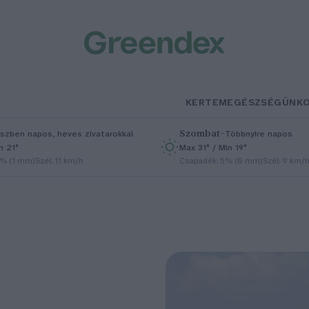
KERTEM
EGÉSZSÉGÜNK
Szombat
–
szben napos, heves zivatarokkal
Többnyire napos
n 21°
Max 31° / Min 19°
5% (1 mm)
Szél: 11 km/h
Csapadék: 5% (0 mm)
Szél: 9 km/