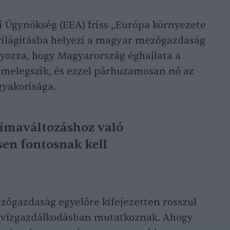
 Ügynökség (EEA) friss „Európa környezete
ilágításba helyezi a magyar mezőgazdaság
lyozza, hogy Magyarország éghajlata a
 melegszik, és ezzel párhuzamosan nő az
gyakorisága.
ímaváltozáshoz való
en fontosnak kell
őgazdaság egyelőre kifejezetten rosszul
 a vízgazdálkodásban mutatkoznak. Ahogy