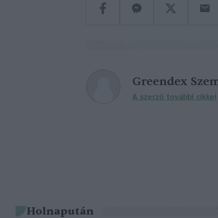
Greendex Szem
A szerző további cikkei
Holnapután