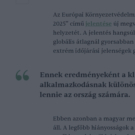
Az Európai Környezetvédelmi
2025” című
jelentése
új megv
helyzetét. A jelentés hangsú
globális átlagnál gyorsabban
extrém időjárási jelenségek 
Ennek eredményeként a kl
alkalmazkodásnak különös
lennie az ország számára.
Ebben azonban a magyar mez
áll. A legfőbb hiányosságok