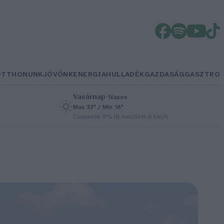
OTTHONUNK
JÖVŐNK
ENERGIA
HULLADÉK
GAZDASÁG
GASZTRO
Vasárnap
–
Napos
Max 33° / Min 18°
h
Csapadék: 0% (0 mm)
Szél: 6 km/h