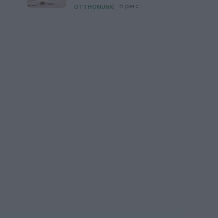
5 perc
OTTHONUNK