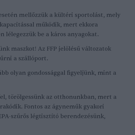
 esetén mellőzzük a kültéri sportolást, mely
kapacitással működik, mert ekkora
 lélegezzük be a káros anyagokat.
jünk maszkot! Az FFP jelölésű változatok
rni a szállóport.
ább olyan gondossággal figyeljünk, mint a
l, törölgessünk az otthonunkban, mert a
lerakódik. Fontos az ágyneműk gyakori
HEPA-szűrős légtisztító berendezésünk,