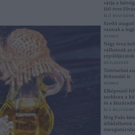
várja a hétvé
160 éves Fővár
ÉLŐ BOLYGÓNK
Szedd magad ő
vannak a legjo
SZEMLE
Négy éven bel
válhatnak az 
repülőjárato
KÖZLEKEDÉS
Történelmi asz
Britanniát is
SZEMLE
Elképesztő fel
mekkora a kü
és a kiszárad
ÉLŐ BOLYGÓNK
Még Paks kiesé
áthidalhatná 
energiatárolá