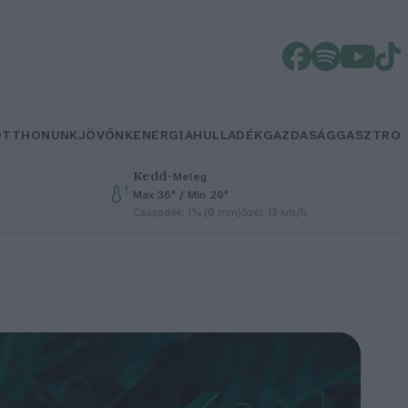
OTTHONUNK
JÖVŐNK
ENERGIA
HULLADÉK
GAZDASÁG
GASZTRO
Kedd
–
Meleg
Max 36° / Min 20°
Csapadék: 1% (0 mm)
Szél: 13 km/h