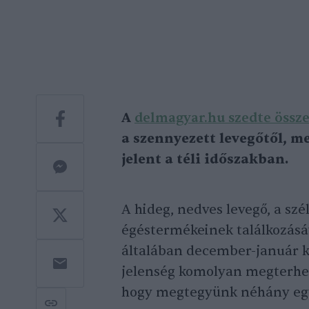
A
delmagyar.hu szedte össz
a szennyezett levegőtől, me
jelent a téli időszakban.
A hideg, nedves levegő, a szé
égéstermékeinek találkozásáva
általában december-január k
jelenség komolyan megterhelh
hogy megtegyünk néhány egy