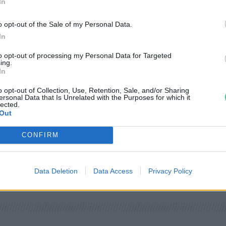
In
o opt-out of the Sale of my Personal Data.
In
to opt-out of processing my Personal Data for Targeted
ing.
le
In
o opt-out of Collection, Use, Retention, Sale, and/or Sharing
ersonal Data that Is Unrelated with the Purposes for which it
lected.
Out
CONFIRM
Data Deletion
Data Access
Privacy Policy