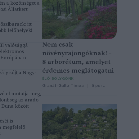
gén a közönséget a
osi Állatkert
szibarack: itt
bb lelőhelyek!
Nem csak
ül valósággá
elektromos
növényrajongóknak! –
k Európában
8 arborétum, amelyet
érdemes meglátogatni
ály sújtja Nagy-
ÉLŐ BOLYGÓNK
Granát-Galló Tímea
5 perc
vétel mutatja meg,
lönbség az áradó
ó Duna között
sét is
a megfelelő
s