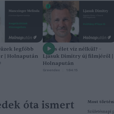
tüzek legfőbb
Nincs élet víz nélkül? –
r | Holnapután
Ljasuk Dimitry új filmjéről |
Holnapután
3
Greendex
1:04:15
edek óta ismert
Születésnapi