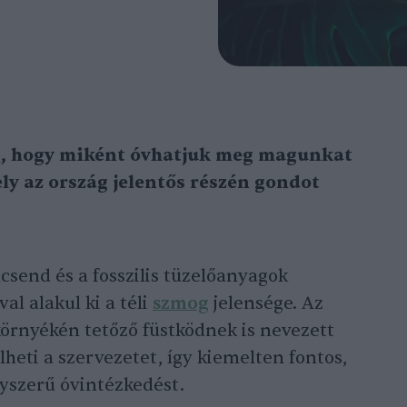
e
, hogy miként óvhatjuk meg magunkat
ly az ország jelentős részén gondot
lcsend és a fosszilis tüzelőanyagok
l alakul ki a téli
szmog
jelensége. Az
örnyékén tetőző füstködnek is nevezett
eti a szervezetet, így kiemelten fontos,
szerű óvintézkedést.