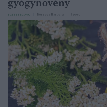
gyógynövény
Börzsey Barbara
1 perc
EGÉSZSÉGÜNK