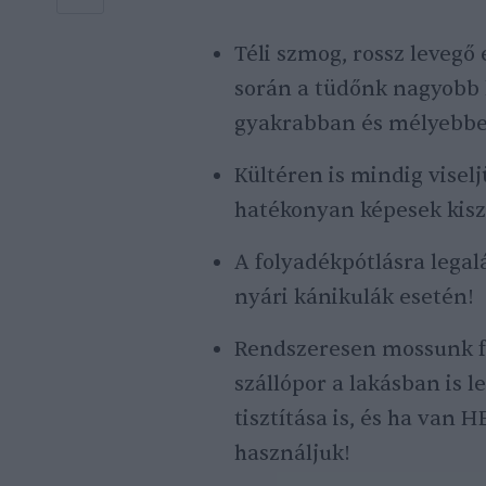
Téli szmog, rossz levegő
során a tüdőnk nagyobb 
gyakrabban és mélyebben
Kültéren is mindig visel
hatékonyan képesek kiszű
A folyadékpótlásra legal
nyári kánikulák esetén!
Rendszeresen mossunk fe
szállópor a lakásban is 
tisztítása is, és ha van 
használjuk!