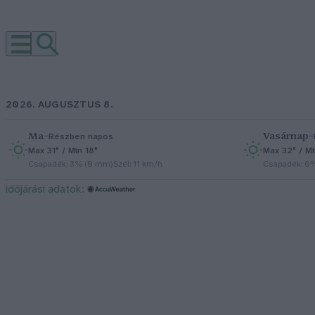
2026. AUGUSZTUS 8.
Ma
–
Vasárnap
–
Részben napos
Max 31° / Min 18°
Max 32° / Mi
Csapadék: 3% (0 mm)
Szél: 11 km/h
Csapadék: 0
időjárási adatok: