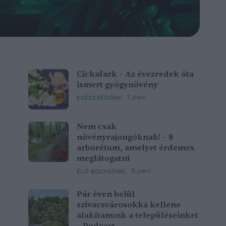
Cickafark – Az évezredek óta
ismert gyógynövény
1 perc
EGÉSZSÉGÜNK
Nem csak
növényrajongóknak! – 8
arborétum, amelyet érdemes
meglátogatni
5 perc
ÉLŐ BOLYGÓNK
Pár éven belül
szivacsvárosokká kellene
alakítanunk a településeinket