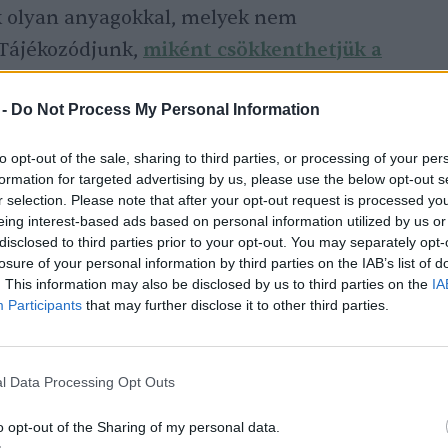
 olyan anyagokkal, melyek nem
 Tájékozódjunk,
miként csökkenthetjük a
árosanyag kibocsátást
!
 -
Do Not Process My Personal Information
 híreket és a
tájékoztatásokat
, arról, hogy
to opt-out of the sale, sharing to third parties, or processing of your per
égű környékünkön a levegő. Ha tehetjük
formation for targeted advertising by us, please use the below opt-out s
t napokon minél kevesebb időt tölteni a
r selection. Please note that after your opt-out request is processed y
eing interest-based ads based on personal information utilized by us or
disclosed to third parties prior to your opt-out. You may separately opt-
losure of your personal information by third parties on the IAB’s list of
érrendszeri betegségekben szenvedőknek,
. This information may also be disclosed by us to third parties on the
IA
gyermekeknek kell komolyan venniük a
Participants
that may further disclose it to other third parties.
 veszélyt.
l Data Processing Opt Outs
o opt-out of the Sharing of my personal data.