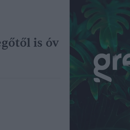
gőtől is óv