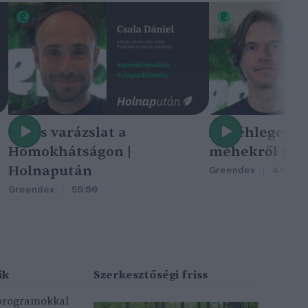
Nincs varázslat a
A méhlegelő 
Homokhátságon |
méhekről szól
Holnapután
Greendex
46:47
Greendex
50:00
 programokkal