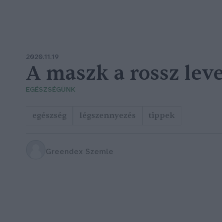
2020.11.19
A maszk a rossz leve
EGÉSZSÉGÜNK
egészség
légszennyezés
tippek
Greendex Szemle