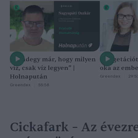
„Mindegy már, hogy milyen
A vegetáció
víz, csak víz legyen” |
oka az embe
Holnapután
Greendex
29:5
Greendex
55:58
Cickafark – Az évezr