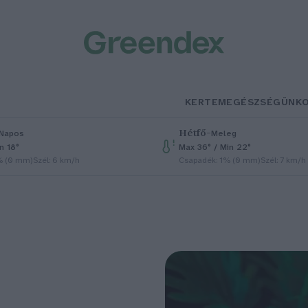
KERTEM
EGÉSZSÉGÜNK
Hétfő
–
Napos
Meleg
n 18°
Max 36° / Min 22°
% (0 mm)
Szél: 6 km/h
Csapadék: 1% (0 mm)
Szél: 7 km/h