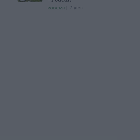
– Podcast
2 perc
PODCAST