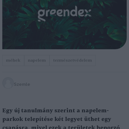
méhek
napelem
természetvédelem
Szemle
Egy új tanulmány szerint a napelem-
parkok telepítése két legyet üthet egy
csapásra, mivel ezek a területek beporzó