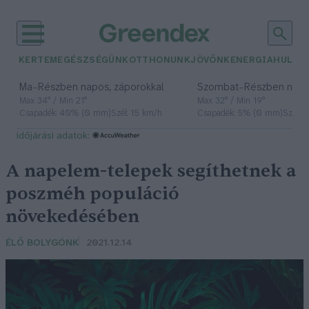
KERTEM
EGÉSZSÉGÜNK
OTTHONUNK
JÖVŐNK
ENERGIA
HULLA
–
–
Ma
Részben napos, záporokkal
Szombat
Részben nap
Max 34° / Min 21°
Max 32° / Min 19°
Csapadék: 40% (0 mm)
Szél: 15 km/h
Csapadék: 5% (0 mm)
Szél: 
időjárási adatok:
A napelem-telepek segíthetnek a
poszméh populáció
növekedésében
ÉLŐ BOLYGÓNK
2021.12.14