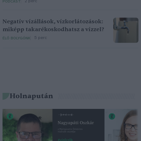
2 perc
PODCAST
Negatív vízállások, vízkorlátozások:
miképp takarékoskodhatsz a vízzel?
5 perc
ÉLŐ BOLYGÓNK
Holnapután