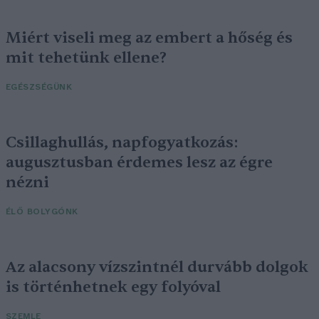
Miért viseli meg az embert a hőség és
mit tehetünk ellene?
EGÉSZSÉGÜNK
Csillaghullás, napfogyatkozás:
augusztusban érdemes lesz az égre
nézni
ÉLŐ BOLYGÓNK
Az alacsony vízszintnél durvább dolgok
is történhetnek egy folyóval
SZEMLE