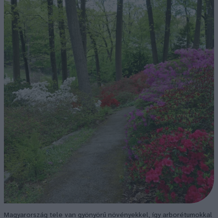
Magyarország tele van gyönyörű növényekkel, így arborétumokkal