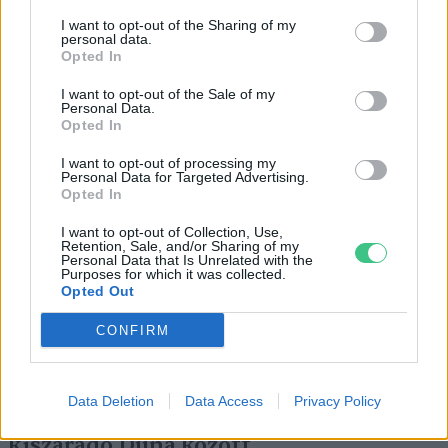
I want to opt-out of the Sharing of my
personal data.
Opted In
I want to opt-out of the Sale of my
Personal Data.
Opted In
Négy éven belül valósággá válhatnak az
I want to opt-out of processing my
elektromos repülőjáratok Európában
Personal Data for Targeted Advertising.
Opted In
KÖZLEKEDÉS
I want to opt-out of Collection, Use,
Retention, Sale, and/or Sharing of my
Történelmi aszály sújtja Nagy-
Personal Data that Is Unrelated with the
Purposes for which it was collected.
Britanniát is
Opted Out
CONFIRM
SZEMLE
Elképesztő felvétel mutatja meg,
Data Deletion
Data Access
Privacy Policy
mekkora a különbség az áradó és a
kiszáradó Duna között