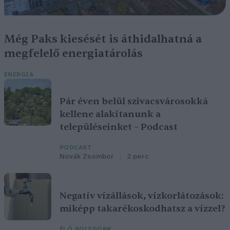
Még Paks kiesését is áthidalhatná a
megfelelő energiatárolás
ENERGIA
Pár éven belül szivacsvárosokká
kellene alakítanunk a
településeinket – Podcast
PODCAST
Novák Zsombor
2 perc
Negatív vízállások, vízkorlátozások:
miképp takarékoskodhatsz a vízzel?
ÉLŐ BOLYGÓNK