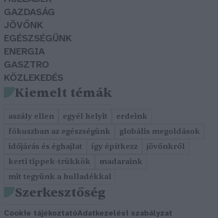
GAZDASÁG
JÖVŐNK
EGÉSZSÉGÜNK
ENERGIA
GASZTRO
KÖZLEKEDÉS
Kiemelt témák
aszály ellen
egyél helyit
erdeink
fókuszban az egészségünk
globális megoldások
időjárás és éghajlat
így építkezz
jövőnkről
kerti tippek-trükkök
madaraink
mit tegyünk a hulladékkal
Szerkesztőség
Cookie tájékoztató
Adatkezelési szabályzat