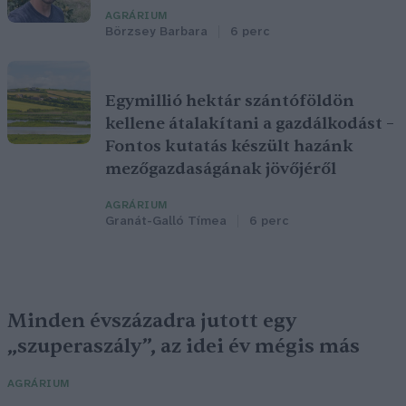
AGRÁRIUM
Börzsey Barbara
6 perc
Egymillió hektár szántóföldön
kellene átalakítani a gazdálkodást –
Fontos kutatás készült hazánk
mezőgazdaságának jövőjéről
AGRÁRIUM
Granát-Galló Tímea
6 perc
Minden évszázadra jutott egy
„szuperaszály”, az idei év mégis más
AGRÁRIUM