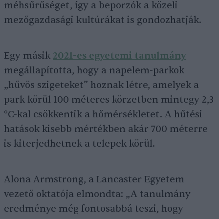
méhsűrűséget, így a beporzók a közeli
mezőgazdasági kultúrákat is gondozhatják.
Egy másik
2021-es egyetemi tanulmány
megállapította, hogy a napelem-parkok
„hűvös szigeteket” hoznak létre, amelyek a
park körül 100 méteres körzetben mintegy 2,3
°C-kal csökkentik a hőmérsékletet. A hűtési
hatások kisebb mértékben akár 700 méterre
is kiterjedhetnek a telepek körül.
Alona Armstrong, a Lancaster Egyetem
vezető oktatója elmondta: „A tanulmány
eredménye még fontosabbá teszi, hogy