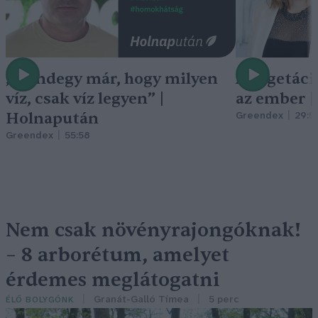
„Mindegy már, hogy milyen
A vegetáci
víz, csak víz legyen” |
az ember 
Holnapután
Greendex
29:5
Greendex
55:58
Nem csak növényrajongóknak!
– 8 arborétum, amelyet
érdemes meglátogatni
Granát-Galló Tímea
5 perc
ÉLŐ BOLYGÓNK