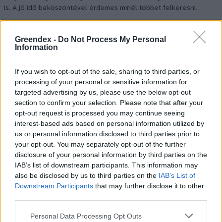
is. A jó idő beköszöntével érdemes minél többet felkeresni.
Greendex -
Do Not Process My Personal
Születésnapi programokkal várja a
Information
hétvégén a közönséget a 160 éves
Fővárosi Állatkert
If you wish to opt-out of the sale, sharing to third parties, or
processing of your personal or sensitive information for
ÉLŐ BOLYGÓNK
targeted advertising by us, please use the below opt-out
section to confirm your selection. Please note that after your
Szedd magad őszibarack: itt vannak
opt-out request is processed you may continue seeing
interest-based ads based on personal information utilized by
a legjobb lelőhelyek!
us or personal information disclosed to third parties prior to
your opt-out. You may separately opt-out of the further
SZEMLE
disclosure of your personal information by third parties on the
IAB’s list of downstream participants. This information may
also be disclosed by us to third parties on the
IAB’s List of
Downstream Participants
that may further disclose it to other
third parties.
Personal Data Processing Opt Outs