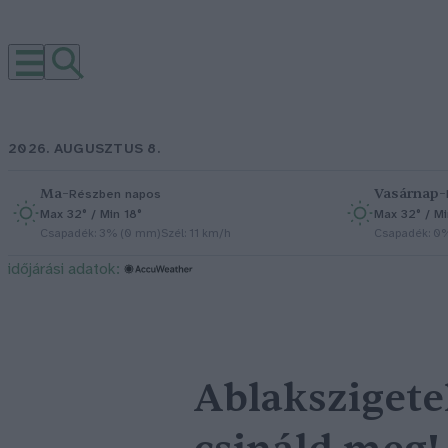
2026. AUGUSZTUS 8.
Ma
–
Vasárnap
–
Részben napos
Max 32° / Min 18°
Max 32° / Mi
Csapadék: 3% (0 mm)
Szél: 11 km/h
Csapadék: 0
időjárási adatok:
Ablakszigetel