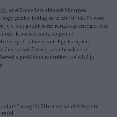
rók
, az elöregedett ablakok könnyen
 hogy gyakorlatilag az utcát fűtjük. Ez nem
m jó a bolygónak sem: rengeteg energia vész
dioxid-kibocsátáshoz, nagyobb
bb energetikához vezet. Egy komplett
re ára borsos összeg, azonban kisebb
heted a probléma mértékét. Például jó
s.
k alatt” megtérülhet ez az elfelejtett
i mód