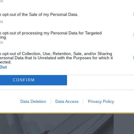
In
ük,
milyenek
a nyílászáróink, ugyanis ahány
o opt-out of the Sale of my Personal Data.
ód jöhet számításba. Nem mindegy, hogy fa
In
 és az sem, mennyire szökik a meleg, és jön
to opt-out of processing my Personal Data for Targeted
és megismertük, milyen lehetőségeink
ing.
In
 csak a megfelelő szigetelőanyag kiválasztása
o opt-out of Collection, Use, Retention, Sale, and/or Sharing
ersonal Data that Is Unrelated with the Purposes for which it
lected.
Out
CONFIRM
Data Deletion
Data Access
Privacy Policy