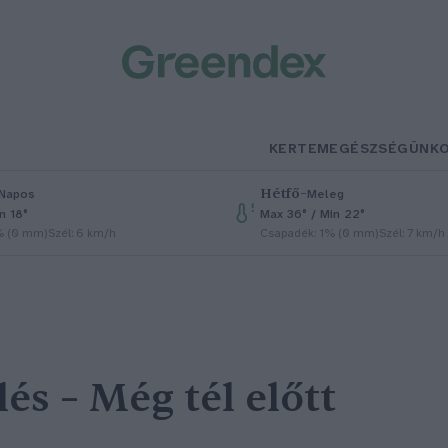
KERTEM
EGÉSZSÉGÜNK
Hétfő
–
Napos
Meleg
n 18°
Max 36° / Min 22°
% (0 mm)
Szél: 6 km/h
Csapadék: 1% (0 mm)
Szél: 7 km/h
és – Még tél előtt