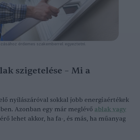
ozásához érdemes szakemberrel egyeztetni.
ak szigetelése – Mi a
elő nyílászáróval sokkal jobb energiaértékek
tében. Azonban egy már meglévő
ablak vagy
térő lehet akkor, ha fa-, és más, ha műanyag