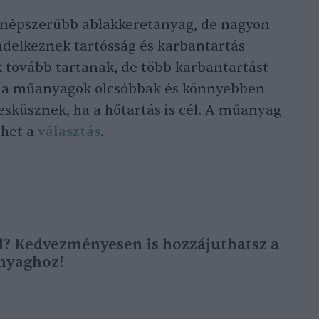
egnépszerűbb ablakkeretanyag, de nagyon
ndelkeznek tartósság és karbantartás
 tovább tartanak, de több karbantartást
n a műanyagok olcsóbbak és könnyebben
esküsznek, ha a hőtartás is cél. A műanyag
lehet a
választás
.
l? Kedvezményesen is hozzájuthatsz a
anyaghoz!