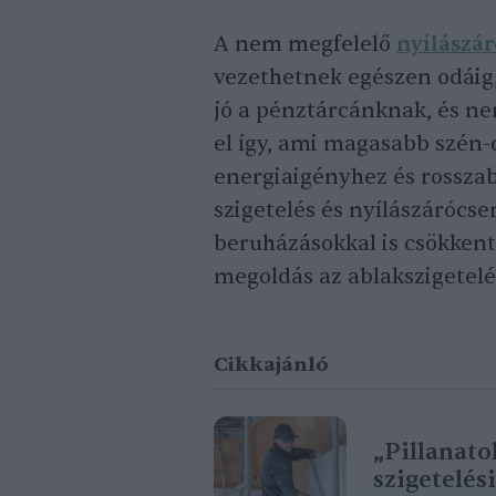
A nem megfelelő
nyílászá
vezethetnek egészen odáig,
jó a pénztárcánknak, és ne
el így, ami magasabb szén-
energiaigényhez és rossza
szigetelés és nyílászárócse
beruházásokkal is csökkent
megoldás az ablakszigetelé
Cikkajánló
„Pillanato
szigetelés