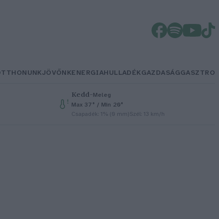
OTTHONUNK
JÖVŐNK
ENERGIA
HULLADÉK
GAZDASÁG
GASZTRO
Kedd
–
Meleg
Max 37° / Min 20°
Csapadék: 1% (0 mm)
Szél: 13 km/h