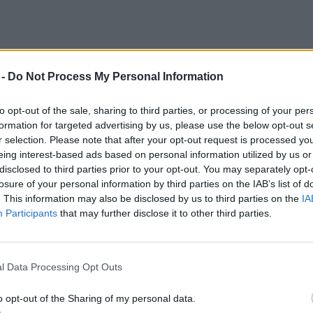
 -
Do Not Process My Personal Information
veszítjük el otthonunk melegének 10–25%-át
y még többet is képes melegedni lakásunk
to opt-out of the sale, sharing to third parties, or processing of your per
formation for targeted advertising by us, please use the below opt-out s
jól a nyílászárók.
r selection. Please note that after your opt-out request is processed y
eing interest-based ads based on personal information utilized by us or
disclosed to third parties prior to your opt-out. You may separately opt-
ntjából is jelentős megtakarítást érhetünk
losure of your personal information by third parties on the IAB’s list of
. This information may also be disclosed by us to third parties on the
IA
blak-, illetve az ajtószigetelést. Mivel az
Participants
that may further disclose it to other third parties.
megoldható, érdemes kicsit elveszni a
ldások világában, hogy teljes képet
l. Ezekből ugyanis rengeteg van, és fél nap
l Data Processing Opt Outs
lt ablak.
o opt-out of the Sharing of my personal data.