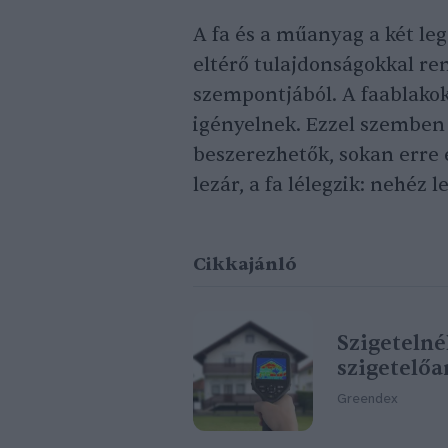
A fa és a műanyag a két l
eltérő tulajdonságokkal re
szempontjából. A faablakok
igényelnek. Ezzel szembe
beszerezhetők, sokan erre 
lezár, a fa lélegzik: nehéz 
Cikkajánló
Szigetelné
szigetelő
Greendex