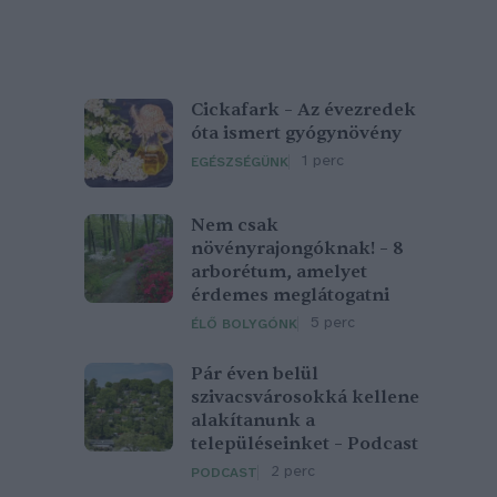
Cickafark – Az évezredek
óta ismert gyógynövény
1 perc
EGÉSZSÉGÜNK
Nem csak
növényrajongóknak! – 8
arborétum, amelyet
érdemes meglátogatni
5 perc
ÉLŐ BOLYGÓNK
Pár éven belül
szivacsvárosokká kellene
alakítanunk a
településeinket – Podcast
2 perc
PODCAST