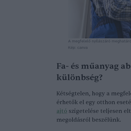
A megfelelő nyílászáró meghatár
Kép: canva
Fa- és műanyag abl
különbség?
Kétségtelen, hogy a megfel
érhetők el egy otthon ese
ajtó
szigetelése teljesen el
megoldásról beszélünk.