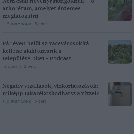
Nem csak növényrajongóknak! – 8
arborétum, amelyet érdemes
meglátogatni
5 perc
ÉLŐ BOLYGÓNK
Pár éven belül szivacsvárosokká
kellene alakítanunk a
településeinket – Podcast
2 perc
PODCAST
Negatív vízállások, vízkorlátozások:
miképp takarékoskodhatsz a vízzel?
5 perc
ÉLŐ BOLYGÓNK