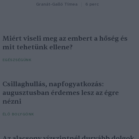
Granát-Galló Tímea
6 perc
Miért viseli meg az embert a hőség és
mit tehetünk ellene?
EGÉSZSÉGÜNK
Csillaghullás, napfogyatkozás:
augusztusban érdemes lesz az égre
nézni
ÉLŐ BOLYGÓNK
Az alacsony vízszintnél durvább dolgok