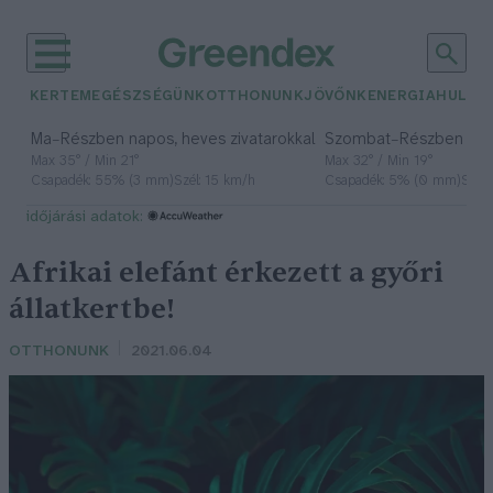
KERTEM
EGÉSZSÉGÜNK
OTTHONUNK
JÖVŐNK
ENERGIA
HULLA
–
–
Ma
Részben napos, heves zivatarokkal
Szombat
Részben na
Max 35° / Min 21°
Max 32° / Min 19°
Csapadék: 55% (3 mm)
Szél: 15 km/h
Csapadék: 5% (0 mm)
Szél:
időjárási adatok:
Afrikai elefánt érkezett a győri
állatkertbe!
OTTHONUNK
2021.06.04