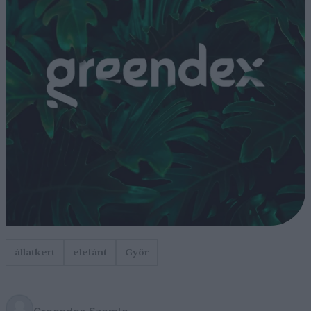
állatkert
elefánt
Győr