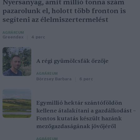
Nyersanyag, amit millió tonna szám
pazarolunk el, holott több fronton is
segíteni az élelmiszertermelést
AGRÁRIUM
Greendex
4 perc
A régi gyümölcsfák őrzője
AGRÁRIUM
Börzsey Barbara
6 perc
Egymillió hektár szántóföldön
kellene átalakítani a gazdálkodást –
Fontos kutatás készült hazánk
mezőgazdaságának jövőjéről
AGRÁRIUM