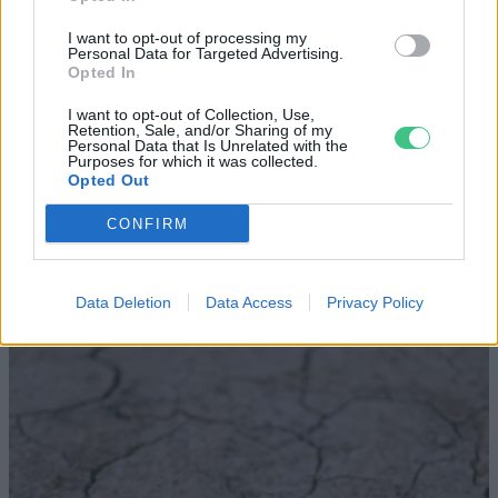
Elképesztő felvétel mutatja meg,
I want to opt-out of processing my
Personal Data for Targeted Advertising.
mekkora a különbség az áradó és a
Opted In
kiszáradó Duna között
I want to opt-out of Collection, Use,
Retention, Sale, and/or Sharing of my
Personal Data that Is Unrelated with the
ÉLŐ BOLYGÓNK
Purposes for which it was collected.
Opted Out
Még Paks kiesését is áthidalhatná a
CONFIRM
megfelelő energiatárolás
ENERGIA
Data Deletion
Data Access
Privacy Policy