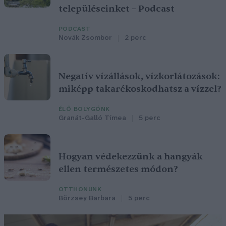
településeinket – Podcast
PODCAST
Novák Zsombor
2 perc
Negatív vízállások, vízkorlátozások:
miképp takarékoskodhatsz a vízzel?
ÉLŐ BOLYGÓNK
Granát-Galló Tímea
5 perc
Hogyan védekezzünk a hangyák
ellen természetes módon?
OTTHONUNK
Börzsey Barbara
5 perc