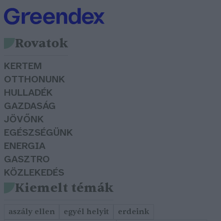
Rovatok
KERTEM
OTTHONUNK
HULLADÉK
GAZDASÁG
JÖVŐNK
EGÉSZSÉGÜNK
ENERGIA
GASZTRO
KÖZLEKEDÉS
Kiemelt témák
aszály ellen
egyél helyit
erdeink