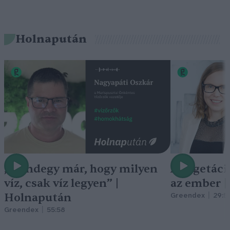
Holnapután
„Mindegy már, hogy milyen
A vegetáci
víz, csak víz legyen” |
az ember 
Holnapután
Greendex
29:5
Greendex
55:58