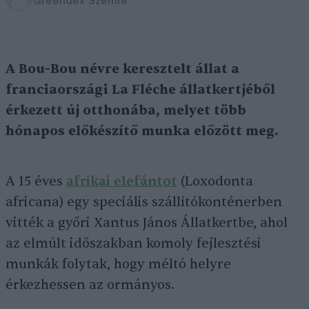
Greendex Szemle
A Bou-Bou névre keresztelt állat a
franciaországi La Fléche állatkertjéből
érkezett új otthonába, melyet több
hónapos előkészítő munka előzött meg.
A 15 éves
afrikai elefántot
(Loxodonta
africana) egy speciális szállítókonténerben
vitték a győri Xantus János Állatkertbe, ahol
az elmúlt időszakban komoly fejlesztési
munkák folytak, hogy méltó helyre
érkezhessen az ormányos.