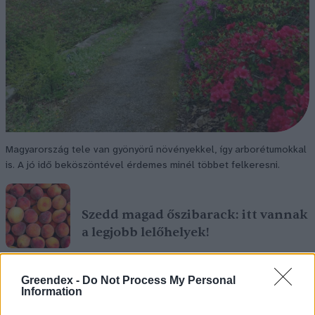
Magyarország tele van gyönyörű növényekkel, így arborétumokkal
is. A jó idő beköszöntével érdemes minél többet felkeresni.
Szedd magad őszibarack: itt vannak
a legjobb lelőhelyek!
SZEMLE
Greendex -
Do Not Process My Personal
Information
Négy éven belül valósággá
válhatnak az elektromos