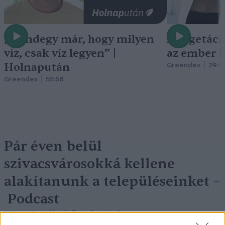
„Mindegy már, hogy milyen
A vegetáci
víz, csak víz legyen” |
az ember 
Holnapután
Greendex
29:5
Greendex
55:58
Pár éven belül
szivacsvárosokká kellene
alakítanunk a településeinket –
Podcast
Novák Zsombor
2 perc
PODCAST