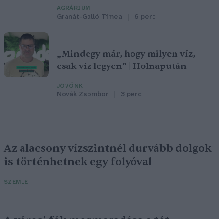
AGRÁRIUM
Granát-Galló Tímea
6 perc
„Mindegy már, hogy milyen víz,
csak víz legyen” | Holnapután
JÖVŐNK
Novák Zsombor
3 perc
Az alacsony vízszintnél durvább dolgok
is történhetnek egy folyóval
SZEMLE