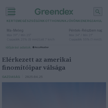
KERTEM
EGÉSZSÉGÜNK
OTTHONUNK
JÖVŐNK
ENERGIA
HULLA
–
–
Ma
Meleg
Péntek
Részben napos, 
Max 39° / Min 25°
Max 34° / Min 21°
Csapadék: 25% (0 mm)
Szél: 7 km/h
Csapadék: 55% (1 mm)
Szél: 
időjárási adatok:
Elérkezett az amerikai
finomítóipar válsága
GAZDASÁG
2025.04.25