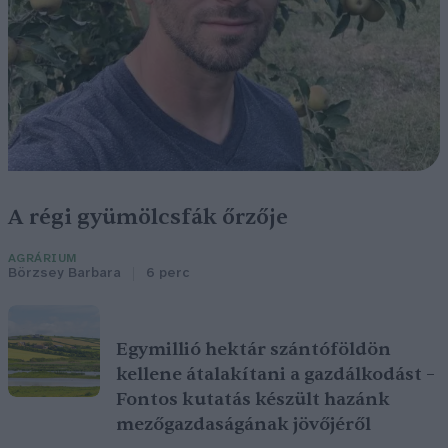
A régi gyümölcsfák őrzője
AGRÁRIUM
Börzsey Barbara
6 perc
Egymillió hektár szántóföldön
kellene átalakítani a gazdálkodást –
Fontos kutatás készült hazánk
mezőgazdaságának jövőjéről