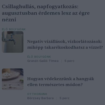
Csillaghullás, napfogyatkozás:
augusztusban érdemes lesz az égre
nézni
ÉLŐ BOLYGÓNK
Negatív vízállások, vízkorlátozások:
miképp takarékoskodhatsz a vízzel?
ÉLŐ BOLYGÓNK
Granát-Galló Tímea
5 perc
Hogyan védekezzünk a hangyák
ellen természetes módon?
OTTHONUNK
Börzsey Barbara
5 perc