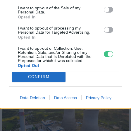
I want to opt-out of the Sale of my
Personal Data.
Opted In
Történelmi aszály sújtja Nagy-
Britanniát is
I want to opt-out of processing my
Personal Data for Targeted Advertising.
Opted In
SZEMLE
I want to opt-out of Collection, Use,
Retention, Sale, and/or Sharing of my
Elképesztő felvétel mutatja meg,
Personal Data that Is Unrelated with the
mekkora a különbség az áradó és a
Purposes for which it was collected.
Opted Out
kiszáradó Duna között
CONFIRM
ÉLŐ BOLYGÓNK
Data Deletion
Data Access
Privacy Policy