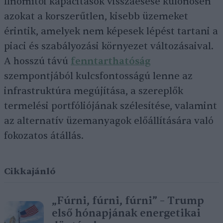
finomítói kapacitások visszaesése különösen
azokat a korszerűtlen, kisebb üzemeket
érintik, amelyek nem képesek lépést tartani a
piaci és szabályozási környezet változásaival.
A hosszú távú
fenntarthatóság
szempontjából kulcsfontosságú lenne az
infrastruktúra megújítása, a szereplők
termelési portfóliójának szélesítése, valamint
az alternatív üzemanyagok előállítására való
fokozatos átállás.
Cikkajánló
„Fúrni, fúrni, fúrni” – Trump
első hónapjának energetikai