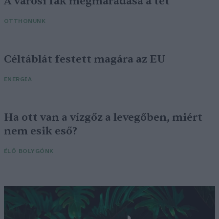
A városi fák megmaradása a tét
OTTHONUNK
Céltáblát festett magára az EU
ENERGIA
Ha ott van a vízgőz a levegőben, miért
nem esik eső?
ÉLŐ BOLYGÓNK