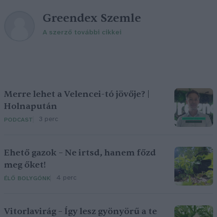
Greendex Szemle
A szerző további cikkei
Merre lehet a Velencei-tó jövője? |
Holnapután
3 perc
PODCAST
Ehető gazok – Ne irtsd, hanem főzd
meg őket!
4 perc
ÉLŐ BOLYGÓNK
Vitorlavirág – Így lesz gyönyörű a te