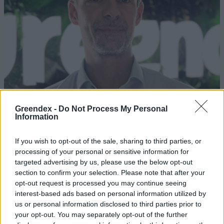
Greendex -
Do Not Process My Personal
Information
If you wish to opt-out of the sale, sharing to third parties, or
processing of your personal or sensitive information for
targeted advertising by us, please use the below opt-out
Rekord alacsony a Velencei-tó vízszintje. Alkalmazkodási válság
section to confirm your selection. Please note that after your
vagy ökológiai katasztrófa? Dr. Boromisza Zsomborral jártuk körbe
opt-out request is processed you may continue seeing
a tó múltját, jelenét, jövőjét.
interest-based ads based on personal information utilized by
us or personal information disclosed to third parties prior to
your opt-out. You may separately opt-out of the further
Mit tehetünk a hazai erdőtüzek