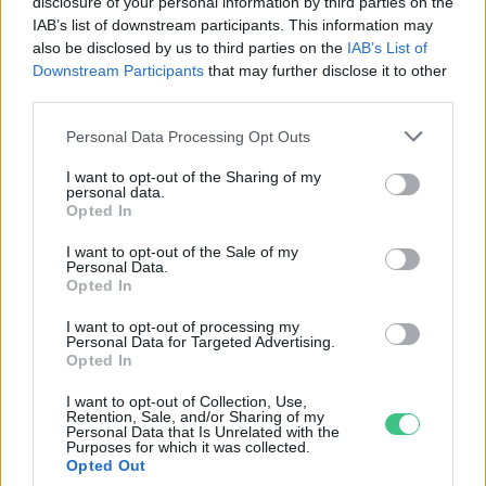
disclosure of your personal information by third parties on the
ellen?
IAB’s list of downstream participants. This information may
also be disclosed by us to third parties on the
IAB’s List of
ÉLŐ BOLYGÓNK
Downstream Participants
that may further disclose it to other
third parties.
Tombol a hőség és az aszály, mégis
Personal Data Processing Opt Outs
nő a klímaszkepticizmus
I want to opt-out of the Sharing of my
ÉLŐ BOLYGÓNK
personal data.
Opted In
I want to opt-out of the Sale of my
Personal Data.
Opted In
I want to opt-out of processing my
Personal Data for Targeted Advertising.
Opted In
I want to opt-out of Collection, Use,
Retention, Sale, and/or Sharing of my
Personal Data that Is Unrelated with the
Purposes for which it was collected.
Opted Out