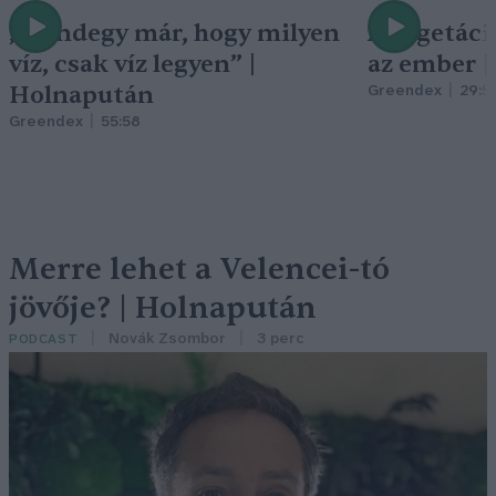
„Mindegy már, hogy milyen
A vegetáci
víz, csak víz legyen” |
az ember 
Holnapután
Greendex
29:5
Greendex
55:58
Merre lehet a Velencei-tó
jövője? | Holnapután
Novák Zsombor
3 perc
PODCAST