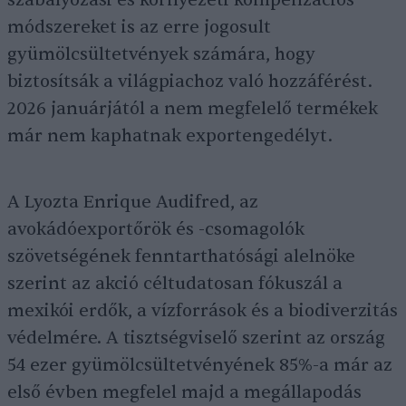
szabályozási és környezeti kompenzációs
módszereket is az erre jogosult
gyümölcsültetvények számára, hogy
biztosítsák a világpiachoz való hozzáférést.
2026 januárjától a nem megfelelő termékek
már nem kaphatnak exportengedélyt.
A Lyozta Enrique Audifred, az
avokádóexportőrök és -csomagolók
szövetségének fenntarthatósági alelnöke
szerint az akció céltudatosan fókuszál a
mexikói erdők, a vízforrások és a biodiverzitás
védelmére. A tisztségviselő szerint az ország
54 ezer gyümölcsültetvényének 85%-a már az
első évben megfelel majd a megállapodás