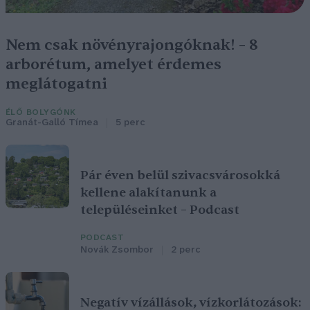
Nem csak növényrajongóknak! – 8
arborétum, amelyet érdemes
meglátogatni
ÉLŐ BOLYGÓNK
Granát-Galló Tímea
5 perc
Pár éven belül szivacsvárosokká
kellene alakítanunk a
településeinket – Podcast
PODCAST
Novák Zsombor
2 perc
Negatív vízállások, vízkorlátozások: