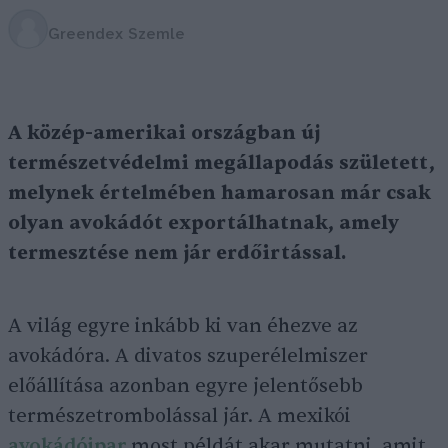
Greendex Szemle
A közép-amerikai országban új
természetvédelmi megállapodás született,
melynek értelmében hamarosan már csak
olyan avokádót exportálhatnak, amely
termesztése nem jár erdőirtással.
A világ egyre inkább ki van éhezve az
avokádóra. A divatos szuperélelmiszer
előállítása azonban egyre jelentősebb
természetrombolással jár. A mexikói
avokádóipar
most példát akar mutatni, amit