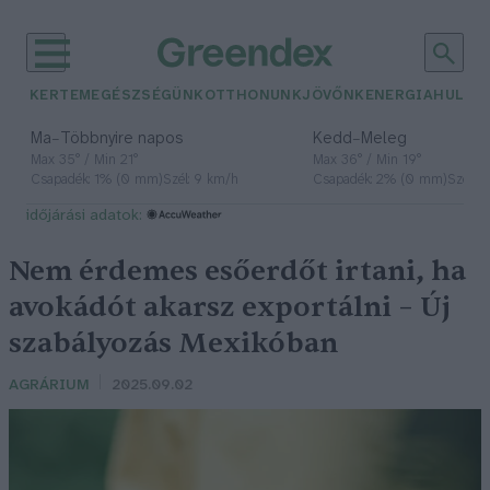
KERTEM
EGÉSZSÉGÜNK
OTTHONUNK
JÖVŐNK
ENERGIA
HULLA
–
–
Ma
Többnyire napos
Kedd
Meleg
Max 35° / Min 21°
Max 36° / Min 19°
Csapadék: 1% (0 mm)
Szél: 9 km/h
Csapadék: 2% (0 mm)
Szél: 
időjárási adatok:
Nem érdemes esőerdőt irtani, ha
avokádót akarsz exportálni – Új
szabályozás Mexikóban
AGRÁRIUM
2025.09.02