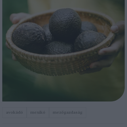
avokádó
mexikó
mezőgazdaság