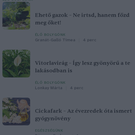
Ehető gazok – Ne irtsd, hanem főzd
meg őket!
ÉLŐ BOLYGÓNK
Granát-Galló Tímea
4 perc
Vitorlavirág – Így lesz gyönyörű a te
lakásodban is
ÉLŐ BOLYGÓNK
Lonkay Márta
4 perc
Cickafark – Az évezredek óta ismert
gyógynövény
EGÉSZSÉGÜNK