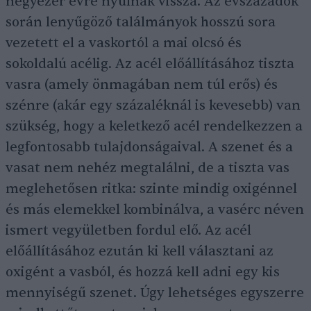
négyezer évre nyúlnak vissza. Az évszázadok
során lenyűgöző találmányok hosszú sora
vezetett el a vaskortól a mai olcsó és
sokoldalú acélig. Az acél előállításához tiszta
vasra (amely önmagában nem túl erős) és
szénre (akár egy százaléknál is kevesebb) van
szükség, hogy a keletkező acél rendelkezzen a
legfontosabb tulajdonságaival. A szenet és a
vasat nem nehéz megtalálni, de a tiszta vas
meglehetősen ritka: szinte mindig oxigénnel
és más elemekkel kombinálva, a vasérc néven
ismert vegyületben fordul elő. Az acél
előállításához ezután ki kell választani az
oxigént a vasból, és hozzá kell adni egy kis
mennyiségű szenet. Úgy lehetséges egyszerre