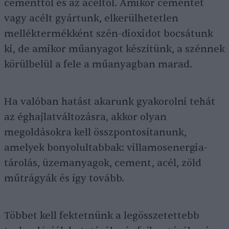
cementtől és az acéltől. Amikor cementet
vagy acélt gyártunk, elkerülhetetlen
melléktermékként szén-dioxidot bocsátunk
ki, de amikor műanyagot készítünk, a szénnek
körülbelül a fele a műanyagban marad.
Ha valóban hatást akarunk gyakorolni tehát
az éghajlatváltozásra, akkor olyan
megoldásokra kell összpontosítanunk,
amelyek bonyolultabbak: villamosenergia-
tárolás, üzemanyagok, cement, acél, zöld
műtrágyák és így tovább.
Többet kell fektetnünk a legösszetettebb