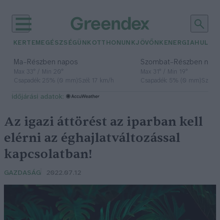
KERTEM
EGÉSZSÉGÜNK
OTTHONUNK
JÖVŐNK
ENERGIA
HULLA
–
–
Ma
Részben napos
Szombat
Részben nap
Max 33° / Min 20°
Max 31° / Min 19°
Csapadék: 25% (0 mm)
Szél: 17 km/h
Csapadék: 5% (0 mm)
Szél: 
időjárási adatok:
Az igazi áttörést az iparban kell
elérni az éghajlatváltozással
kapcsolatban!
GAZDASÁG
2022.07.12