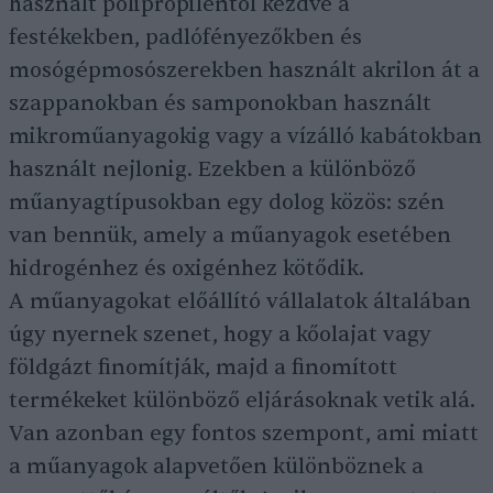
használt polipropiléntől kezdve a
festékekben, padlófényezőkben és
mosógépmosószerekben használt akrilon át a
szappanokban és samponokban használt
mikroműanyagokig vagy a vízálló kabátokban
használt nejlonig. Ezekben a különböző
műanyagtípusokban egy dolog közös: szén
van bennük, amely a műanyagok esetében
hidrogénhez és oxigénhez kötődik.
A műanyagokat előállító vállalatok általában
úgy nyernek szenet, hogy a kőolajat vagy
földgázt finomítják, majd a finomított
termékeket különböző eljárásoknak vetik alá.
Van azonban egy fontos szempont, ami miatt
a műanyagok alapvetően különböznek a