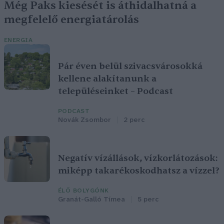
Még Paks kiesését is áthidalhatná a
megfelelő energiatárolás
ENERGIA
Pár éven belül szivacsvárosokká
kellene alakítanunk a
településeinket – Podcast
PODCAST
Novák Zsombor
2 perc
Negatív vízállások, vízkorlátozások:
miképp takarékoskodhatsz a vízzel?
ÉLŐ BOLYGÓNK
Granát-Galló Tímea
5 perc