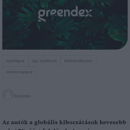
építőipar
így építkezz
klímaváltozás
műanyagipar
Szemle
Az autók a globális kibocsátások kevesebb