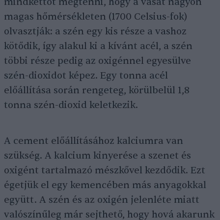
mindkettőt megtenni, hogy a vasat nagyon
magas hőmérsékleten (1700 Celsius-fok)
olvasztják: a szén egy kis része a vashoz
kötődik, így alakul ki a kívánt acél, a szén
többi része pedig az oxigénnel egyesülve
szén-dioxidot képez. Egy tonna acél
előállítása során rengeteg, körülbelül 1,8
tonna szén-dioxid keletkezik.
A cement előállításához kalciumra van
szükség. A kalcium kinyerése a szenet és
oxigént tartalmazó mészkővel kezdődik. Ezt
égetjük el egy kemencében más anyagokkal
együtt. A szén és az oxigén jelenléte miatt
valószínűleg már sejthető, hogy hová akarunk