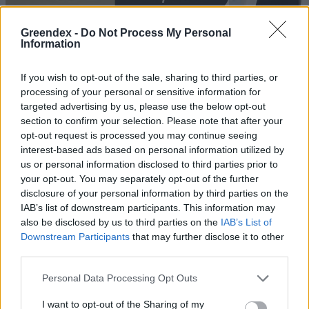
„Mindegy már, hogy milyen
A vegetáci
Greendex -
Do Not Process My Personal
Information
víz, csak víz legyen” |
az ember 
Holnapután
Greendex
29:5
If you wish to opt-out of the sale, sharing to third parties, or
Greendex
55:58
processing of your personal or sensitive information for
targeted advertising by us, please use the below opt-out
section to confirm your selection. Please note that after your
opt-out request is processed you may continue seeing
interest-based ads based on personal information utilized by
us or personal information disclosed to third parties prior to
Nem csak növényrajongóknak!
your opt-out. You may separately opt-out of the further
disclosure of your personal information by third parties on the
– 8 arborétum, amelyet
IAB’s list of downstream participants. This information may
érdemes meglátogatni
also be disclosed by us to third parties on the
IAB’s List of
Downstream Participants
that may further disclose it to other
Granát-Galló Tímea
5 perc
ÉLŐ BOLYGÓNK
third parties.
Personal Data Processing Opt Outs
I want to opt-out of the Sharing of my