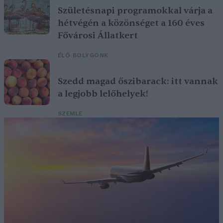
Születésnapi programokkal várja a
hétvégén a közönséget a 160 éves
Fővárosi Állatkert
ÉLŐ BOLYGÓNK
Szedd magad őszibarack: itt vannak
a legjobb lelőhelyek!
SZEMLE