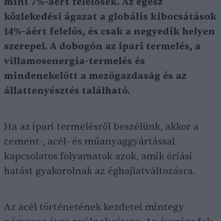
mint 7%-áért felelősek. Az egész
közlekedési ágazat a globális kibocsátások
14%-áért felelős, és csak a negyedik helyen
szerepel. A dobogón az ipari termelés, a
villamosenergia-termelés és
mindenekelőtt a mezőgazdaság és az
állattenyésztés található.
Ha az ipari termelésről beszélünk, akkor a
cement-, acél- és műanyaggyártással
kapcsolatos folyamatok azok, amik óriási
hatást gyakorolnak az éghajlatváltozásra.
Az acél történetének kezdetei mintegy