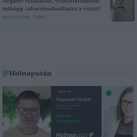
Negatív vízállások, vízkorlátozások:
miképp takarékoskodhatsz a vízzel?
5 perc
ÉLŐ BOLYGÓNK
Holnapután