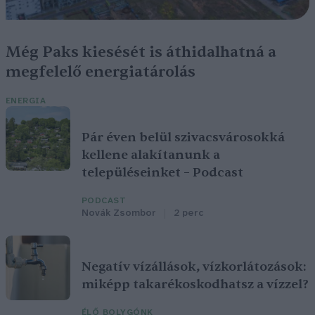
Még Paks kiesését is áthidalhatná a
megfelelő energiatárolás
ENERGIA
Pár éven belül szivacsvárosokká
kellene alakítanunk a
településeinket – Podcast
PODCAST
Novák Zsombor
2 perc
Negatív vízállások, vízkorlátozások:
miképp takarékoskodhatsz a vízzel?
ÉLŐ BOLYGÓNK