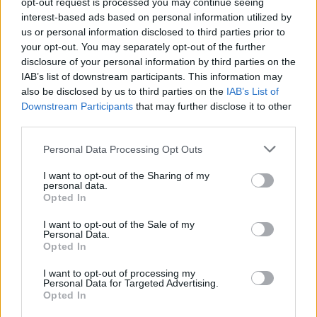
opt-out request is processed you may continue seeing
interest-based ads based on personal information utilized by
us or personal information disclosed to third parties prior to
your opt-out. You may separately opt-out of the further
disclosure of your personal information by third parties on the
„Mindegy már, hogy milyen
A vegetáci
IAB’s list of downstream participants. This information may
also be disclosed by us to third parties on the
IAB’s List of
víz, csak víz legyen” |
az ember 
Downstream Participants
that may further disclose it to other
Holnapután
Greendex
29:5
third parties.
Greendex
55:58
Personal Data Processing Opt Outs
I want to opt-out of the Sharing of my
personal data.
Opted In
Nem csak növényrajongóknak!
I want to opt-out of the Sale of my
Personal Data.
Opted In
– 8 arborétum, amelyet
érdemes meglátogatni
I want to opt-out of processing my
Personal Data for Targeted Advertising.
Opted In
Granát-Galló Tímea
5 perc
ÉLŐ BOLYGÓNK