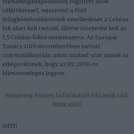
klímamegállapodásban rögzített azon
célkitűzéssel, miszerint a Föld
átlaghőmérsékletének emelkedését 2 Celsius-
fok alatt kell tartani, illetve törekedni kell az
1,5 Celsius-fokos maximumra. Az Európai
Tanács 2019 decemberében tartott
csúcstalálkozóján adott szabad utat annak az
elképzelésnek, hogy az EU 2050-re
klímasemleges legyen.
Rengeteg fontos információ vár még rád!
Nézz szét!
(MTI)