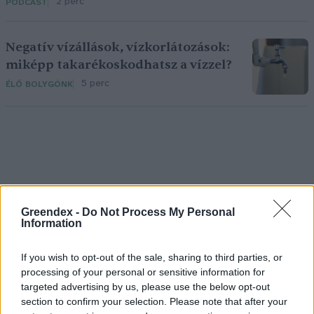
2 perc
PODCAST
Negatív vízállások, vízkorlátozások:
miképp takarékoskodhatsz a vízzel?
5 perc
ÉLŐ BOLYGÓNK
Holnapután
Greendex -
Do Not Process My Personal
Information
If you wish to opt-out of the sale, sharing to third parties, or
processing of your personal or sensitive information for
targeted advertising by us, please use the below opt-out
section to confirm your selection. Please note that after your