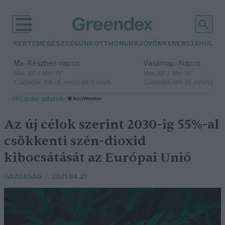
KERTEM
EGÉSZSÉGÜNK
OTTHONUNK
JÖVŐNK
ENERGIA
HULLA
–
–
Ma
Részben napos
Vasárnap
Napos
Max 32° / Min 19°
Max 33° / Min 18°
Csapadék: 5% (0 mm)
Szél: 9 km/h
Csapadék: 0% (0 mm)
Szél: 
időjárási adatok:
Az új célok szerint 2030-ig 55%-al
csökkenti szén-dioxid
kibocsátását az Európai Unió
GAZDASÁG
2021.04.21