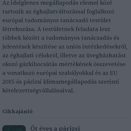
Az ideiglenes megállapodás elemei közé
tartozik az éghajlatváltozással foglalkozó
európai tudományos tanácsadó testület
létrehozása. A testületnek feladata lesz
többek között a tudományos tanácsadás és
jelentések készítése az uniós intézkedésekről,
az éghajlati célokról, illetve az üvegházhatást
okozó gázkibocsátás mértékének összevetése
a vonatkozó európai szabályokkal és az EU
2015-ös párizsi klímamegállapodás szerinti
kötelezettségvállalásaival.
Cikkajánló
Öt éves a párizsi