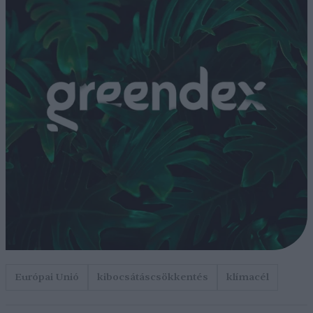
Európai Unió
kibocsátáscsökkentés
klímacél