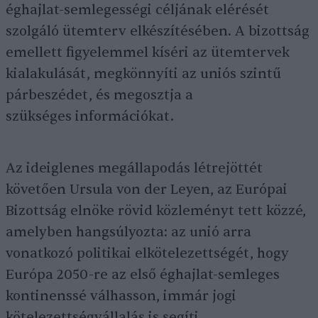
éghajlat-semlegességi céljának elérését
szolgáló ütemterv elkészítésében. A bizottság
emellett figyelemmel kíséri az ütemtervek
kialakulását, megkönnyíti az uniós szintű
párbeszédet, és megosztja a
szükséges információkat.
Az ideiglenes megállapodás létrejöttét
követően Ursula von der Leyen, az Európai
Bizottság elnöke rövid közleményt tett közzé,
amelyben hangsúlyozta: az unió arra
vonatkozó politikai elkötelezettségét, hogy
Európa 2050-re az első éghajlat-semleges
kontinenssé válhasson, immár jogi
kötelezettségvállalás is segíti.