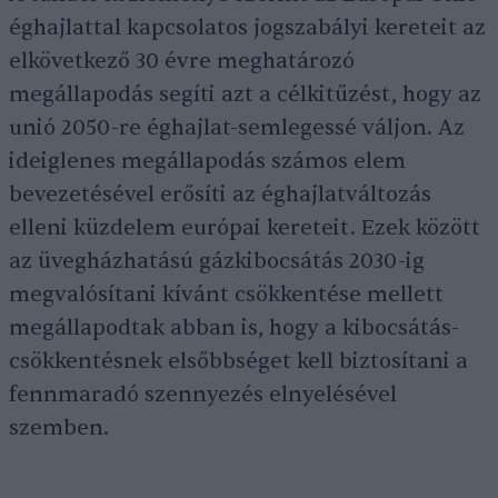
éghajlattal kapcsolatos jogszabályi kereteit az
elkövetkező 30 évre meghatározó
megállapodás segíti azt a célkitűzést, hogy az
unió 2050-re éghajlat-semlegessé váljon. Az
ideiglenes megállapodás számos elem
bevezetésével erősíti az éghajlatváltozás
elleni küzdelem európai kereteit. Ezek között
az üvegházhatású gázkibocsátás 2030-ig
megvalósítani kívánt csökkentése mellett
megállapodtak abban is, hogy a kibocsátás-
csökkentésnek elsőbbséget kell biztosítani a
fennmaradó szennyezés elnyelésével
szemben.