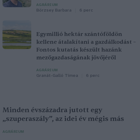
AGRÁRIUM
Börzsey Barbara
6 perc
Egymillió hektár szántóföldön
kellene átalakítani a gazdálkodást –
Fontos kutatás készült hazánk
mezőgazdaságának jövőjéről
AGRÁRIUM
Granát-Galló Tímea
6 perc
Minden évszázadra jutott egy
„szuperaszály”, az idei év mégis más
AGRÁRIUM