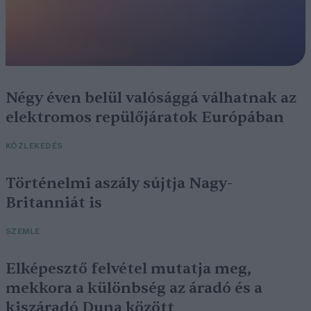
Négy éven belül valósággá válhatnak az
elektromos repülőjáratok Európában
KÖZLEKEDÉS
Történelmi aszály sújtja Nagy-
Britanniát is
SZEMLE
Elképesztő felvétel mutatja meg,
mekkora a különbség az áradó és a
kiszáradó Duna között