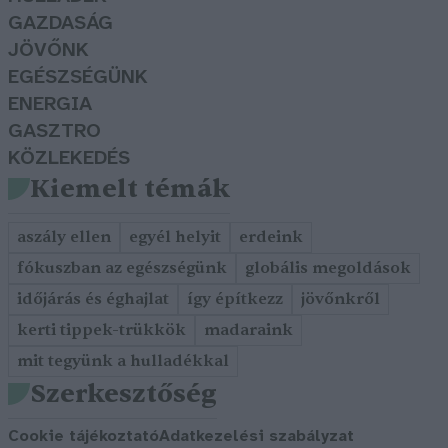
GAZDASÁG
JÖVŐNK
EGÉSZSÉGÜNK
ENERGIA
GASZTRO
KÖZLEKEDÉS
Kiemelt témák
aszály ellen
egyél helyit
erdeink
fókuszban az egészségünk
globális megoldások
időjárás és éghajlat
így építkezz
jövőnkről
kerti tippek-trükkök
madaraink
mit tegyünk a hulladékkal
Szerkesztőség
Cookie tájékoztató
Adatkezelési szabályzat