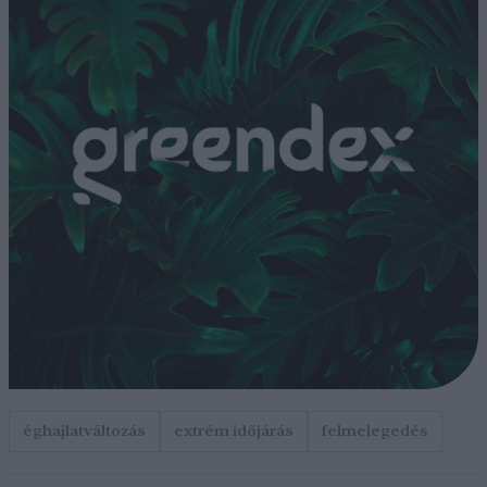
éghajlatváltozás
extrém időjárás
felmelegedés