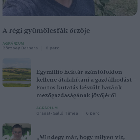
A régi gyümölcsfák őrzője
AGRÁRIUM
Börzsey Barbara
6 perc
Egymillió hektár szántóföldön
kellene átalakítani a gazdálkodást –
Fontos kutatás készült hazánk
mezőgazdaságának jövőjéről
AGRÁRIUM
Granát-Galló Tímea
6 perc
„Mindegy már, hogy milyen víz,