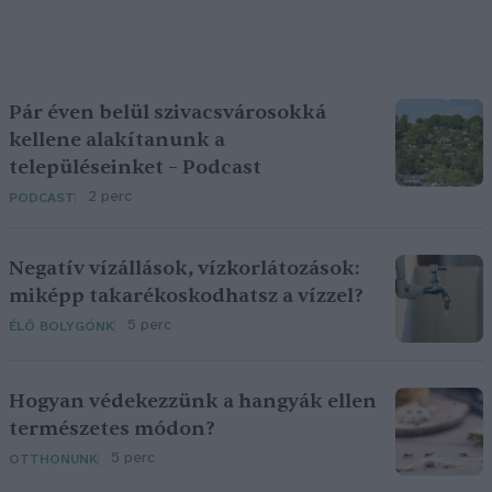
Pár éven belül szivacsvárosokká
kellene alakítanunk a
településeinket – Podcast
2 perc
PODCAST
Negatív vízállások, vízkorlátozások:
miképp takarékoskodhatsz a vízzel?
5 perc
ÉLŐ BOLYGÓNK
Hogyan védekezzünk a hangyák ellen
természetes módon?
5 perc
OTTHONUNK