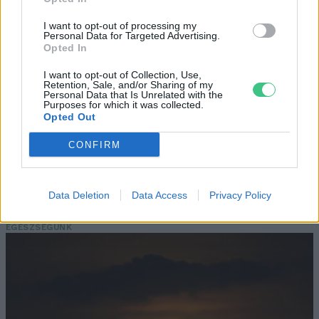
Még Paks kiesését is áthidalhatná a
megfelelő energiatárolás
I want to opt-out of processing my
Personal Data for Targeted Advertising.
Opted In
ENERGIA
I want to opt-out of Collection, Use,
Retention, Sale, and/or Sharing of my
Minden évszázadra jutott egy
Personal Data that Is Unrelated with the
Purposes for which it was collected.
„szuperaszály”, az idei év mégis más
Opted Out
AGRÁRIUM
CONFIRM
Miért viseli meg az embert a hőség és
mit tehetünk ellene?
Data Deletion
Data Access
Privacy Policy
EGÉSZSÉGÜNK