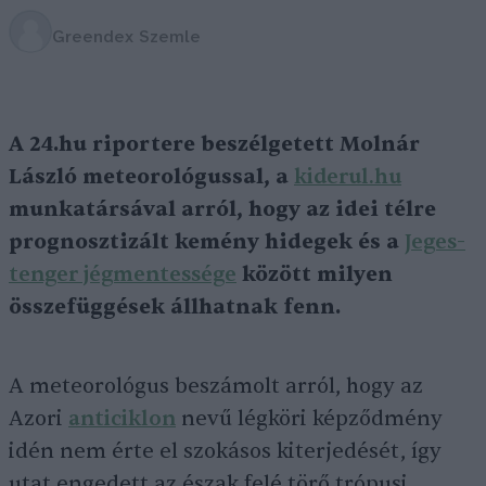
Greendex Szemle
A 24.hu riportere beszélgetett Molnár
László meteorológussal, a
kiderul.hu
munkatársával arról, hogy az idei télre
prognosztizált kemény hidegek és a
Jeges-
tenger jégmentessége
között milyen
összefüggések állhatnak fenn.
A meteorológus beszámolt arról, hogy az
Azori
anticiklon
nevű légköri képződmény
idén nem érte el szokásos kiterjedését, így
utat engedett az észak felé törő trópusi