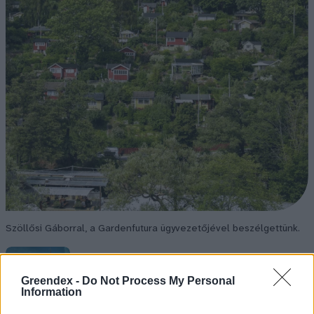
Szöllősi Gáborral, a Gardenfutura ügyvezetőjével beszélgettünk.
Történelmi aszály sújtja Nagy-
Greendex -
Do Not Process My Personal
Information
Britanniát is