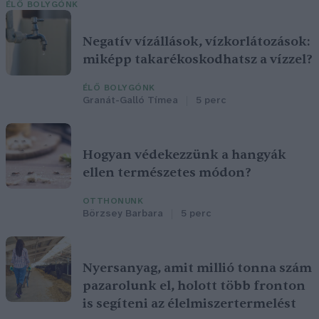
ÉLŐ BOLYGÓNK
Negatív vízállások, vízkorlátozások:
miképp takarékoskodhatsz a vízzel?
ÉLŐ BOLYGÓNK
Granát-Galló Tímea
5 perc
Hogyan védekezzünk a hangyák
ellen természetes módon?
OTTHONUNK
Börzsey Barbara
5 perc
Nyersanyag, amit millió tonna szám
pazarolunk el, holott több fronton
is segíteni az élelmiszertermelést