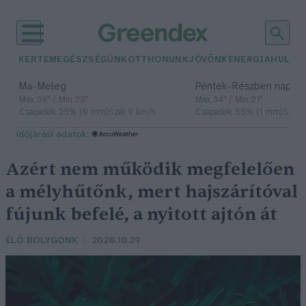
KERTEM
EGÉSZSÉGÜNK
OTTHONUNK
JÖVŐNK
ENERGIA
HULLA
–
–
Ma
Meleg
Péntek
Részben napos, 
Max 39° / Min 25°
Max 34° / Min 21°
Csapadék: 25% (0 mm)
Szél: 9 km/h
Csapadék: 55% (1 mm)
Szél: 
időjárási adatok:
Azért nem működik megfelelően
a mélyhűtőnk, mert hajszárítóval
fújunk befelé, a nyitott ajtón át
ÉLŐ BOLYGÓNK
2020.10.29