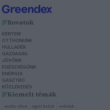
Rovatok
KERTEM
OTTHONUNK
HULLADÉK
GAZDASÁG
JÖVŐNK
EGÉSZSÉGÜNK
ENERGIA
GASZTRO
KÖZLEKEDÉS
Kiemelt témák
aszály ellen
egyél helyit
erdeink