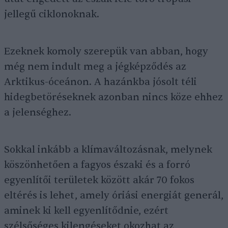
jellegű ciklonoknak.
Ezeknek komoly szerepük van abban, hogy
még nem indult meg a jégképződés az
Arktikus-óceánon. A hazánkba jósolt téli
hidegbetöréseknek azonban nincs köze ehhez
a jelenséghez.
Sokkal inkább a klímaváltozásnak, melynek
köszönhetően a fagyos északi és a forró
egyenlítői területek között akár 70 fokos
eltérés is lehet, amely óriási energiát generál,
aminek ki kell egyenlítődnie, ezért
szélsőséges kilengéseket okozhat az