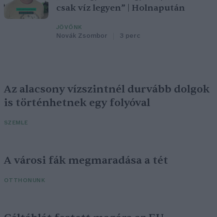
csak víz legyen” | Holnapután
JÖVŐNK
Novák Zsombor
3 perc
Az alacsony vízszintnél durvább dolgok
is történhetnek egy folyóval
SZEMLE
A városi fák megmaradása a tét
OTTHONUNK