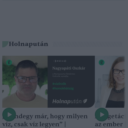
Holnapután
„Mindegy már, hogy milyen
A vegetáci
víz, csak víz legyen” |
az ember 