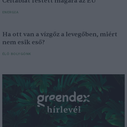
Céltáblát festett magára az EU
ENERGIA
Ha ott van a vízgőz a levegőben, miért
nem esik eső?
ÉLŐ BOLYGÓNK