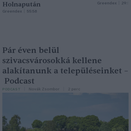
Holnapután
Greendex
29:5
Greendex
55:58
Pár éven belül
szivacsvárosokká kellene
alakítanunk a településeinket –
Podcast
Novák Zsombor
2 perc
PODCAST