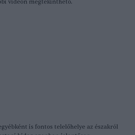
bbi videón megtekinthető.
gyébként is fontos telelőhelye az északról