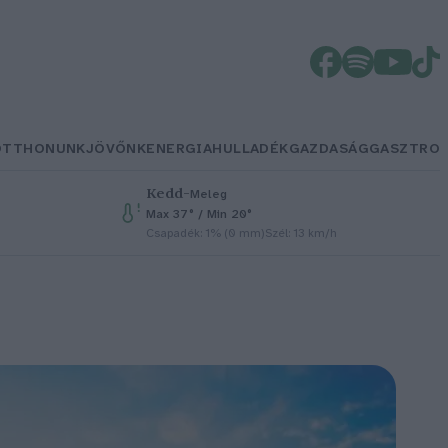
OTTHONUNK
JÖVŐNK
ENERGIA
HULLADÉK
GAZDASÁG
GASZTRO
Kedd
–
Meleg
Max 37° / Min 20°
Csapadék: 1% (0 mm)
Szél: 13 km/h