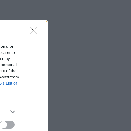
sonal or
ection to
ou may
 personal
out of the
 downstream
B’s List of