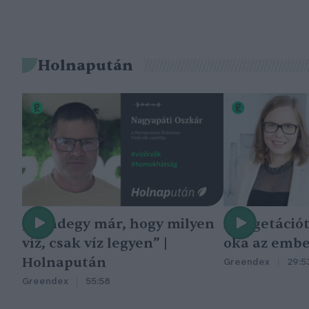
Holnapután
„Mindegy már, hogy milyen
A vegetáció
víz, csak víz legyen” |
oka az embe
Holnapután
Greendex
29:5
Greendex
55:58