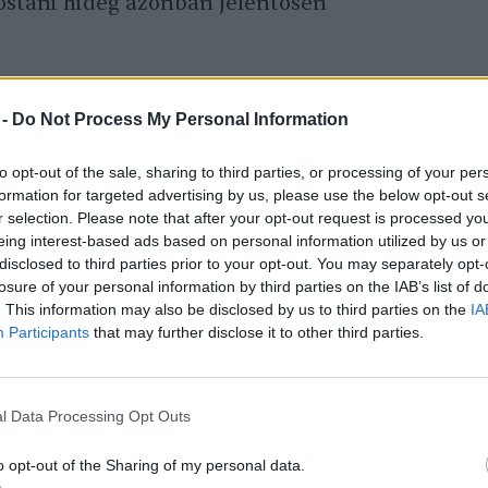
stani hideg azonban jelentősen
s nyílt vízfelületen
 -
Do Not Process My Personal Information
 viszont a
befagyás
to opt-out of the sale, sharing to third parties, or processing of your per
en tömörültek össze,
formation for targeted advertising by us, please use the below opt-out s
r selection. Please note that after your opt-out request is processed y
okatlanul nagy lenne az
eing interest-based ads based on personal information utilized by us or
disclosed to third parties prior to your opt-out. You may separately opt-
losure of your personal information by third parties on the IAB’s list of
. This information may also be disclosed by us to third parties on the
IA
Participants
that may further disclose it to other third parties.
 Magyar Madártani és Természetvédelmi
észetvédelmi Csoportjának amatőr
l Data Processing Opt Outs
o opt-out of the Sharing of my personal data.