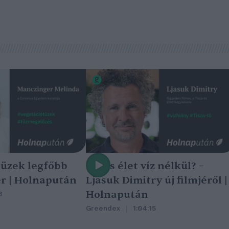
tüzek legfőbb
Nincs élet víz nélkül? –
r | Holnapután
Ljasuk Dimitry új filmjéről |
Holnapután
3
Greendex
1:04:15