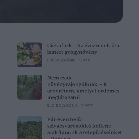
Cickafark – Az évezredek óta
ismert gyógynövény
1 perc
EGÉSZSÉGÜNK
Nem csak
növényrajongóknak! – 8
arborétum, amelyet érdemes
meglátogatni
5 perc
ÉLŐ BOLYGÓNK
Pár éven belül
szivacsvárosokká kellene
alakítanunk a településeinket