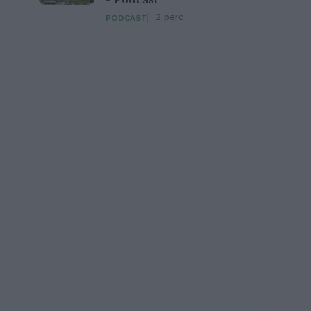
– Podcast
2 perc
PODCAST