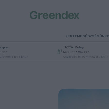
KERTEM
EGÉSZSÉGÜNK
Hétfő
–
Napos
Meleg
n 18°
Max 36° / Min 22°
% (0 mm)
Szél: 6 km/h
Csapadék: 1% (0 mm)
Szél: 7 km/h