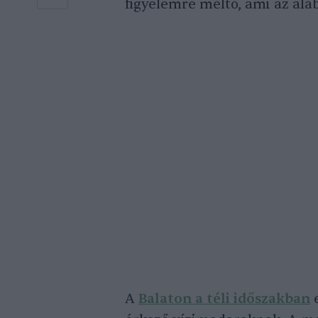
figyelemre méltó, ami az alá
A
Balaton a téli időszakban
e