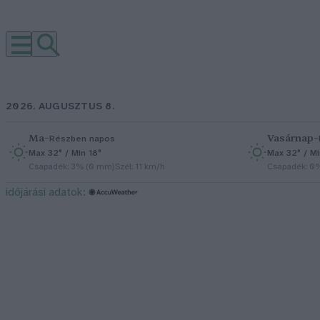
2026. AUGUSZTUS 8.
Ma
–
Vasárnap
–
Részben napos
Max 32° / Min 18°
Max 32° / Mi
Csapadék: 3% (0 mm)
Szél: 11 km/h
Csapadék: 0
időjárási adatok: