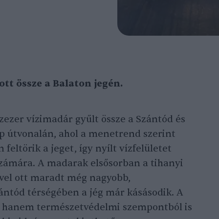
tt össze a Balaton jegén.
ízezer vízimadár gyűlt össze a Szántód és
p útvonalán, ahol a menetrend szerint
eltörik a jeget, így nyílt vízfelületet
számára. A madarak elsősorban a tihanyi
vel ott maradt még nagyobb,
zántód térségében a jég már kásásodik. A
, hanem természetvédelmi szempontból is