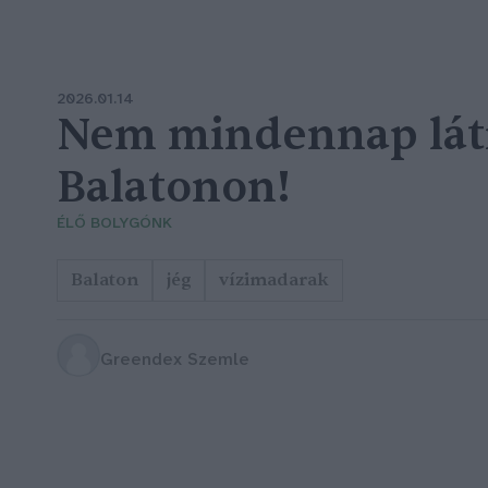
2026.01.14
Nem mindennap látni
Balatonon!
ÉLŐ BOLYGÓNK
Balaton
jég
vízimadarak
Greendex Szemle