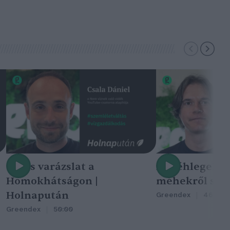
Nincs varázslat a
A méhlegelő 
Homokhátságon |
méhekről szól
Holnapután
Greendex
46:47
Greendex
50:00