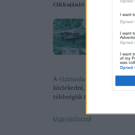
Opted 
Cikkajánló
I want t
Opted 
Befagy a Ba
I want 
alkalmas
Advertis
Opted 
Greendex Szemle
I want t
of my P
was col
Opted 
A
vízimadarak
addig maradna
közlekedni, és marad számukra
többségük továbbvonul déleb
(
Agroinform
)