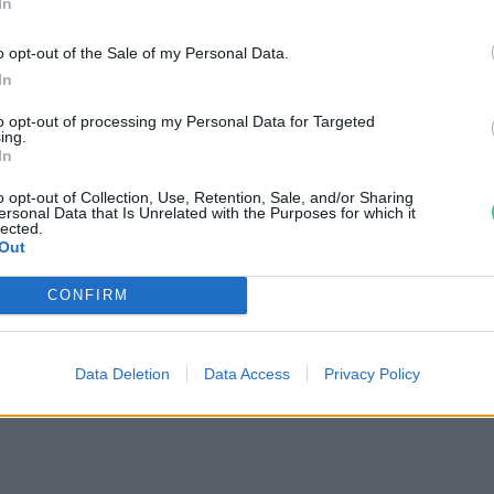
In
o opt-out of the Sale of my Personal Data.
In
laton, de sportolásra még nem lesz
to opt-out of processing my Personal Data for Targeted
ing.
In
o opt-out of Collection, Use, Retention, Sale, and/or Sharing
ersonal Data that Is Unrelated with the Purposes for which it
lected.
Out
k a térségben, amíg a komp képes
CONFIRM
 nyílt vízfelület. Ha a tó teljesen befagy,
bre.
Data Deletion
Data Access
Privacy Policy