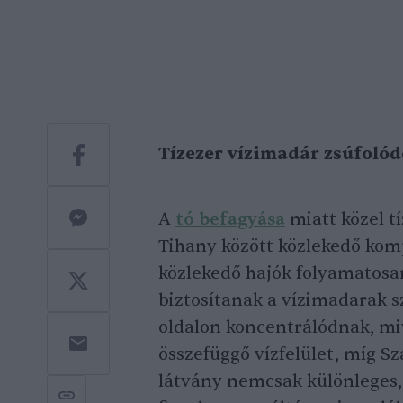
Tízezer vízimadár zsúfolódo
A
tó befagyása
miatt közel t
Tihany között közlekedő kom
közlekedő hajók folyamatosan f
biztosítanak a vízimadarak 
oldalon koncentrálódnak, mi
összefüggő vízfelület, míg S
látvány nemcsak különleges