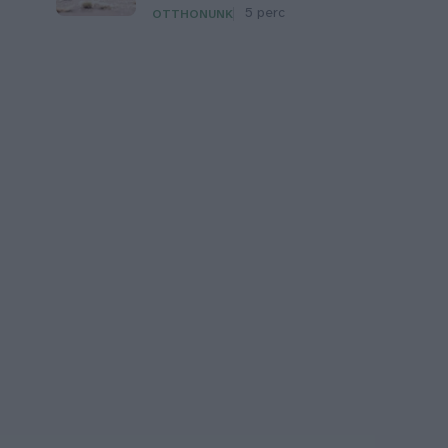
5 perc
OTTHONUNK