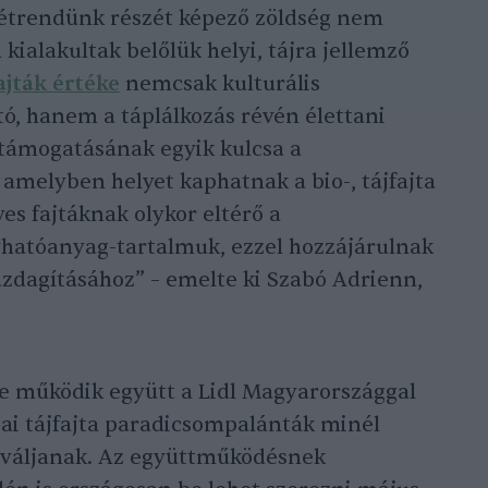
étrendünk részét képező zöldség nem
kialakultak belőlük helyi, tájra jellemző
ajták értéke
nemcsak kulturális
ó, hanem a táplálkozás révén élettani
 támogatásának egyik kulcsa a
 amelyben helyet kaphatnak a bio-, tájfajta
es fajtáknak olykor eltérő a
vhatóanyag-tartalmuk, ezzel hozzájárulnak
zdagításához” – emelte ki Szabó Adrienn,
 működik együtt a Lidl Magyarországgal
ai tájfajta paradicsompalánták minél
 váljanak. Az együttműködésnek