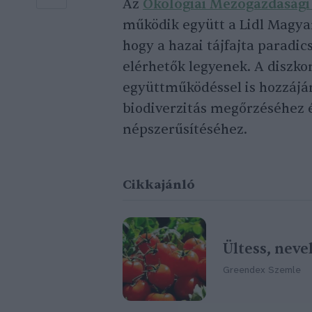
Az
Ökológiai Mezőgazdasági
működik együtt a Lidl Magya
hogy a hazai tájfajta parad
elérhetők legyenek. A diszkon
együttműködéssel is hozzájá
biodiverzitás megőrzéséhez é
népszerűsítéséhez.
Cikkajánló
Ültess, nevel
Greendex Szemle