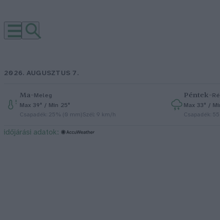
2026. AUGUSZTUS 7.
Ma
–
Péntek
–
Meleg
Ré
Max 39° / Min 25°
Max 33° / Mi
Csapadék: 25% (0 mm)
Szél: 9 km/h
Csapadék: 5
időjárási adatok: