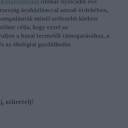
 Kutatóintézet
immár nyolcadik éve
rország áruházlánccal annak érdekében,
icsompalánták minél szélesebb körben
tlánc célja, hogy ezzel az
ruljon a hazai termelők támogatásához, a
s az ökológiai gazdálkodás
j, szüretelj!