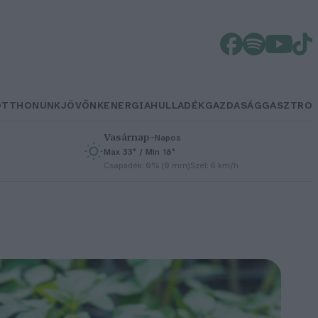
OTTHONUNK
JÖVŐNK
ENERGIA
HULLADÉK
GAZDASÁG
GASZTRO
Vasárnap
–
Napos
Max 33° / Min 18°
h
Csapadék: 0% (0 mm)
Szél: 6 km/h