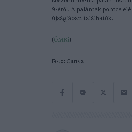
köszönhetően a palántákat id
9-étől. A palánták pontos el
újságjában találhatók.
(
ÖMKi
)
Fotó: Canva