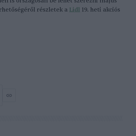
én is országosan be lehet szerezni május
érhetőségéről részletek a
Lidl
19. heti akciós