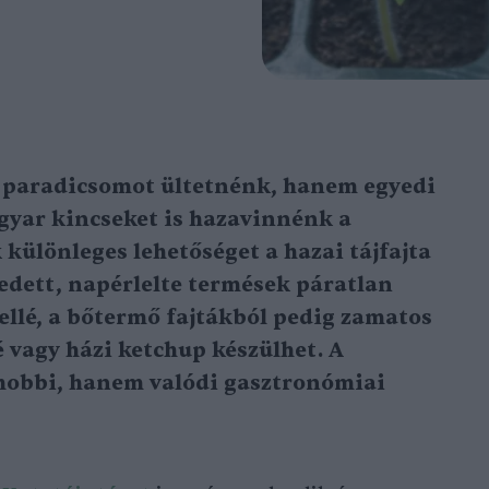
 paradicsomot ültetnénk, hanem egyedi
agyar kincseket is hazavinnénk a
 különleges lehetőséget a hazai tájfajta
edett, napérlelte termések páratlan
llé, a bőtermő fajtákból pedig zamatos
 vagy házi ketchup készülhet. A
hobbi, hanem valódi gasztronómiai