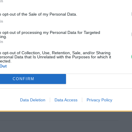
In
ajták természetes és emberi szelekció útján
k magjainak elvetésével fenntarthatjuk a
o opt-out of the Sale of my Personal Data.
In
rendelkező kultúrnövényeket, a hazai
rtékeit, egyúttal az alkalmazkodás kulcsát
to opt-out of processing my Personal Data for Targeted
ing.
ünkhöz.
In
o opt-out of Collection, Use, Retention, Sale, and/or Sharing
ersonal Data that Is Unrelated with the Purposes for which it
lected.
Out
CONFIRM
kisokos: a legfontosabb teendők
Data Deletion
Data Access
Privacy Policy