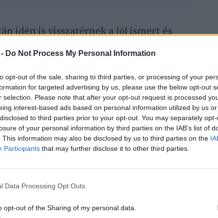
án idén is visszatérnek a jól ismert és
csényi és a Máriapócsi. Ezek a különleges,
 -
Do Not Process My Personal Information
k nemcsak a kertet, hanem a konyhát is új
emzeti Fajtajegyzékbe
to opt-out of the sale, sharing to third parties, or processing of your per
formation for targeted advertising by us, please use the below opt-out s
ípusú tájfajta paradicsomnak köszönhetően
r selection. Please note that after your opt-out request is processed y
anyagokban gazdag, ízletes paradicsomlevet
eing interest-based ads based on personal information utilized by us or
gyaszthat a család. Érdemes kipróbálni,
disclosed to third parties prior to your opt-out. You may separately opt-
losure of your personal information by third parties on the IAB’s list of
seket érlelő tájfajta nagyszerű
. This information may also be disclosed by us to third parties on the
IA
yasztva is a család kedvencévé válhat.
Participants
that may further disclose it to other third parties.
mesztésének nagy előnye nemcsak az, hogy
l Data Processing Opt Outs
akgazdagsággal ajándékoznak meg bennünket,
o opt-out of the Sharing of my personal data.
agot fogva a következő évben már saját