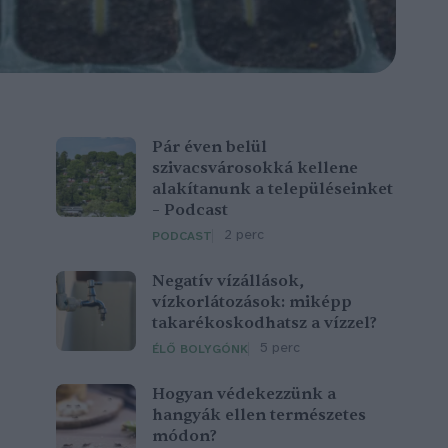
Pár éven belül
szivacsvárosokká kellene
alakítanunk a településeinket
– Podcast
2 perc
PODCAST
Negatív vízállások,
vízkorlátozások: miképp
takarékoskodhatsz a vízzel?
5 perc
ÉLŐ BOLYGÓNK
Hogyan védekezzünk a
hangyák ellen természetes
módon?