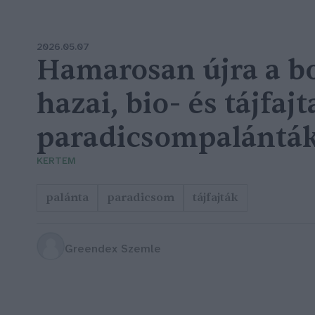
2026.05.07
Hamarosan újra a b
hazai, bio- és tájfajt
paradicsompalántá
KERTEM
palánta
paradicsom
tájfajták
Greendex Szemle