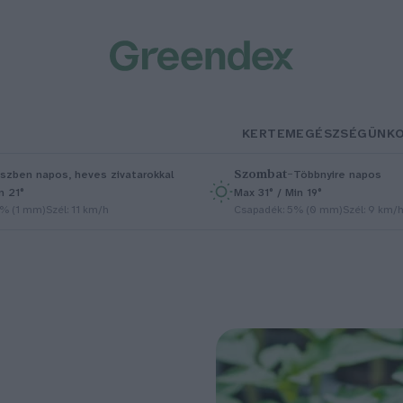
KERTEM
EGÉSZSÉGÜNK
Szombat
–
szben napos, heves zivatarokkal
Többnyire napos
n 21°
Max 31° / Min 19°
5% (1 mm)
Szél: 11 km/h
Csapadék: 5% (0 mm)
Szél: 9 km/