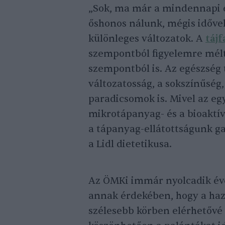
„Sok, ma már a mindennapi 
őshonos nálunk, mégis idővel 
különleges változatok. A
tájf
szempontból figyelemre mélt
szempontból is. Az egészség
változatosság, a sokszínűség,
paradicsomok is. Mivel az egy
mikrotápanyag- és a bioaktí
a tápanyag-ellátottságunk ga
a Lidl dietetikusa.
Az ÖMKi immár nyolcadik éve
annak érdekében, hogy a haz
szélesebb körben elérhetővé