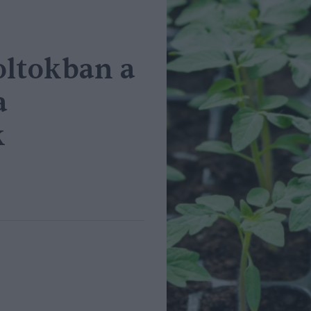
oltokban a
a
k