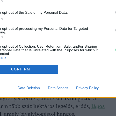
In
o opt-out of the Sale of my Personal Data.
In
 szemléletváltásra van szükség: így
to opt-out of processing my Personal Data for Targeted
ing.
ajtunk a regeneratív mezőgazdaság –
In
o opt-out of Collection, Use, Retention, Sale, and/or Sharing
ersonal Data that Is Unrelated with the Purposes for which it
mea
lected.
Out
CONFIRM
őtt” öleb
Data Deletion
Data Access
Privacy Policy
 elterülő zalai táj ad otthont annak a 200
lytenyészetnek, ahol Zsófi is dolgozik. A
arm több száz hektáros legelős, erdős,
lápos
l, amely bivalybőgéstől hangos.