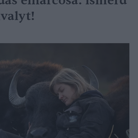
ás élharcosa: ismerd
valyt!