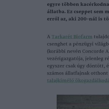
egyre többen kacérkodnak
állatba. Ez cseppet sem 
erről az, aki 200-nál is 
A
Tarkarét Biofarm
tulajd
csenghet a pénzügyi világ
(korábbi nevén Concorde Al
vezérigazgatója, jelenleg 
egyszer csak úgy döntött, é
számos állatfajnak otthont
talajkímélő ökogazdálkod