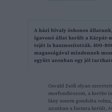
A házi bivaly őshonos állatunk
igavonó állat került a Kárpát-
tejét is hasznosították. 400-80
magasságával mindennek mondh
együtt azonban egy jól tartható
Osvald Zsófi olyan szeretet
morfondírozom, a kertbe is
lány sosem gondolta volna, 
azonban a farmra került, 