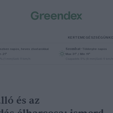
KERTEM
EGÉSZSÉGÜNK
Szombat
–
szben napos, heves zivatarokkal
Többnyire napos
n 21°
Max 31° / Min 19°
5% (1 mm)
Szél: 11 km/h
Csapadék: 5% (0 mm)
Szél: 9 km/
lló és az