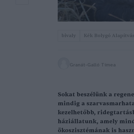
bivaly
Kék Bolygó Alapítvá
Granát-Galló Tímea
Sokat beszélünk a regene
mindig a szarvasmarhatar
kezelhetőbb, ridegtartá
háziállatunk, amely min
ökoszisztémának is haszno