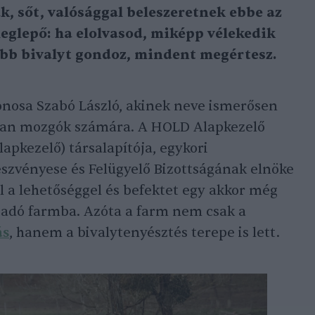
, sőt, valósággal beleszeretnek ebbe az
meglepő: ha elolvasod, miképp vélekedik
több bivalyt gondoz, mindent megértesz.
onosa Szabó László, akinek neve ismerősen
ban mozgók számára. A HOLD Alapkezelő
apkezelő) társalapítója, egykori
részvényese és Felügyelő Bizottságának elnöke
l a lehetőséggel és befektet egy akkor még
 adó farmba. Azóta a farm nem csak a
ás
, hanem a bivalytenyésztés terepe is lett.