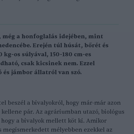
, még a honfoglalás idejében, mint
medencébe. Erején túl húsát, bőrét és
0 kg-os súlyával, 150-180 cm-es
ató, csak kicsinek nem. Ezzel
 és jámbor állatról van szó.
tel beszél a bivalyokról, hogy már-már azon
 kellene pár. Az agráriumban utazó, biológus
hogy a bivalyok mellett köt ki. Amikor
és megismerkedett mélyebben ezekkel az