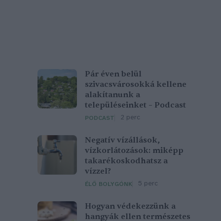
Pár éven belül
szivacsvárosokká kellene
alakítanunk a
településeinket – Podcast
2 perc
PODCAST
Negatív vízállások,
vízkorlátozások: miképp
takarékoskodhatsz a
vízzel?
5 perc
ÉLŐ BOLYGÓNK
Hogyan védekezzünk a
hangyák ellen természetes