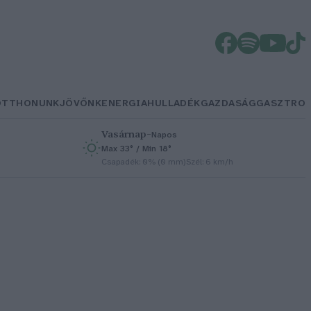
OTTHONUNK
JÖVŐNK
ENERGIA
HULLADÉK
GAZDASÁG
GASZTRO
Vasárnap
–
Napos
Max 33° / Min 18°
h
Csapadék: 0% (0 mm)
Szél: 6 km/h