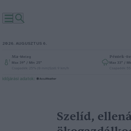
2026. AUGUSZTUS 6.
Ma
–
Péntek
–
Meleg
Ré
Max 39° / Min 25°
Max 33° / Mi
Csapadék: 25% (0 mm)
Szél: 9 km/h
Csapadék: 5
időjárási adatok:
Szelíd, ellená