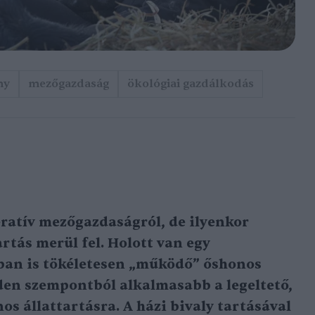
ny
mezőgazdaság
ökológiai gazdálkodás
ratív mezőgazdaságról, de ilyenkor
tás merül fel. Holott van egy
sban is tökéletesen „működő” őshonos
den szempontból alkalmasabb a legeltető,
s állattartásra. A házi bivaly tartásával