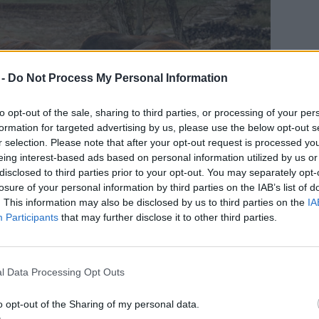
 -
Do Not Process My Personal Information
to opt-out of the sale, sharing to third parties, or processing of your per
formation for targeted advertising by us, please use the below opt-out s
r selection. Please note that after your opt-out request is processed y
eing interest-based ads based on personal information utilized by us or
disclosed to third parties prior to your opt-out. You may separately opt-
losure of your personal information by third parties on the IAB’s list of
. This information may also be disclosed by us to third parties on the
IA
Participants
that may further disclose it to other third parties.
bele a bivalyok a regeneratív szemléletbe,
 bivaly, és miért érdemes tartani, arról a farm
l Data Processing Opt Outs
 Zsófia mesélt nekem.
o opt-out of the Sharing of my personal data.