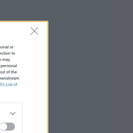
sonal or
ection to
ou may
 personal
out of the
 downstream
B’s List of