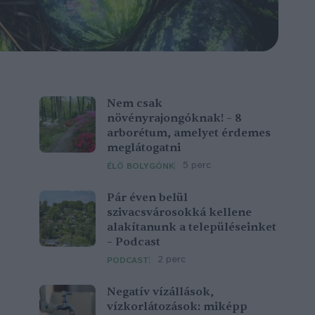
Nem csak
növényrajongóknak! – 8
arborétum, amelyet érdemes
meglátogatni
5 perc
ÉLŐ BOLYGÓNK
Pár éven belül
szivacsvárosokká kellene
alakítanunk a településeinket
– Podcast
2 perc
PODCAST
Negatív vízállások,
vízkorlátozások: miképp