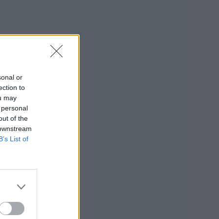
sonal or
ection to
ou may
 personal
out of the
 downstream
B’s List of