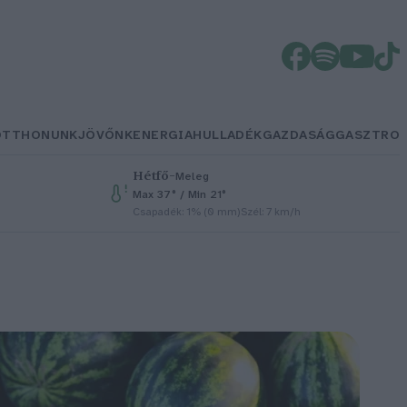
OTTHONUNK
JÖVŐNK
ENERGIA
HULLADÉK
GAZDASÁG
GASZTRO
Hétfő
–
Meleg
Max 37° / Min 21°
Csapadék: 1% (0 mm)
Szél: 7 km/h