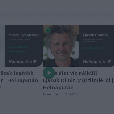
tüzek legfőbb
Nincs élet víz nélkül? –
r | Holnapután
Ljasuk Dimitry új filmjéről |
Holnapután
3
Greendex
1:04:15