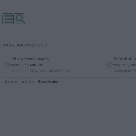
2026. AUGUSZTUS 7.
Ma
–
Szombat
–
Részben napos
R
Max 33° / Min 20°
Max 31° / Mi
Csapadék: 25% (0 mm)
Szél: 17 km/h
Csapadék: 5
időjárási adatok: