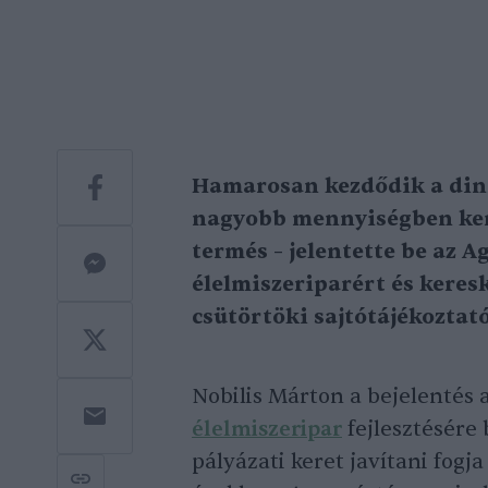
Hamarosan kezdődik a dinn
nagyobb mennyiségben kerü
termés – jelentette be az 
élelmiszeriparért és keres
csütörtöki sajtótájékoztat
Nobilis Márton a bejelentés 
élelmiszeripar
fejlesztésére 
pályázati keret javítani fogj