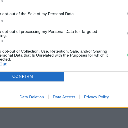
In
agyar vevők a hagyományos fajtákat
o opt-out of the Sale of my Personal Data.
k az újabbak is: a mini, a mag nélküli és a
In
to opt-out of processing my Personal Data for Targeted
ing.
In
lkozás számít fenntarthatónak. Ideje végre
o opt-out of Collection, Use, Retention, Sale, and/or Sharing
ersonal Data that Is Unrelated with the Purposes for which it
 húsfogyasztásunknak, hiszen – ahogy egy
lected.
Out
23 Fenntarthatósági Expót
k – „a jóléti társadalmaknak jelentősen meg
CONFIRM
álkozási szokásaikat a növényi élelmiszerek
Data Deletion
Data Access
Privacy Policy