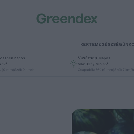
KERTEM
EGÉSZSÉGÜNK
Vasárnap
–
észben napos
Napos
n 19°
Max 32° / Min 18°
% (0 mm)
Szél: 9 km/h
Csapadék: 0% (0 mm)
Szél: 7 km/h