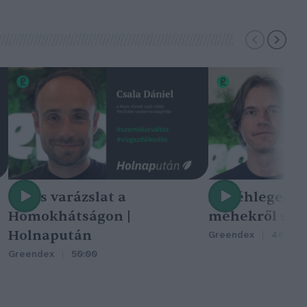
Nincs varázslat a
A méhlegelő 
Homokhátságon |
méhekről szól
Holnapután
Greendex
46:47
Greendex
50:00