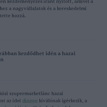
en kezdeményezés iránt nyitott, amivel a
shez a nagyvállalatok és a kereskedelmi
tette hozzá.
rábban kezdődhet idén a hazai
on
közi szupermarketlánc hazai
nt az idei
dinnye
kiválónak ígérkezik, a