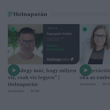
Holnapután
„Mindegy már, hogy milyen
A vegetáció
víz, csak víz legyen” |
oka az embe
Holnapután
Greendex
29:5
Greendex
55:58