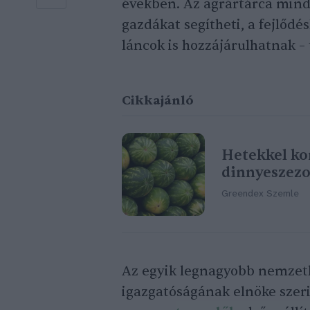
években. Az agrártárca mind
gazdákat segítheti, a fejlődé
láncok is hozzájárulhatnak – 
Cikkajánló
Hetekkel ko
dinnyeszez
Greendex Szemle
Az egyik legnagyobb nemzet
igazgatóságának elnöke szeri