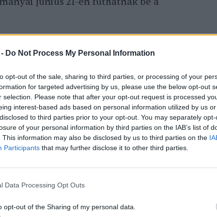
tmányai június 21-én futhatnak be a
is juthat a
magyar dinnyéből
. A
 -
Do Not Process My Personal Information
ehország, Lengyelország, Litvánia,
to opt-out of the sale, sharing to third parties, or processing of your per
formation for targeted advertising by us, please use the below opt-out s
r selection. Please note that after your opt-out request is processed y
eing interest-based ads based on personal information utilized by us or
disclosed to third parties prior to your opt-out. You may separately opt-
losure of your personal information by third parties on the IAB’s list of
. This information may also be disclosed by us to third parties on the
IA
Participants
that may further disclose it to other third parties.
nday: a dinnye ezer arca
l Data Processing Opt Outs
o opt-out of the Sharing of my personal data.