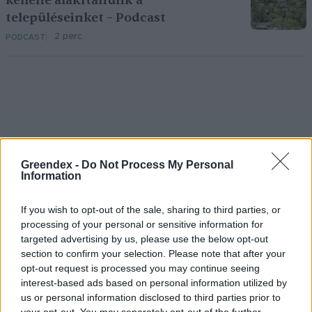
kellene alakítanunk a
településeinket – Podcast
2 perc
PODCAST
Holnapután
Greendex -
Do Not Process My Personal
Information
If you wish to opt-out of the sale, sharing to third parties, or
processing of your personal or sensitive information for
targeted advertising by us, please use the below opt-out
section to confirm your selection. Please note that after your
opt-out request is processed you may continue seeing
interest-based ads based on personal information utilized by
us or personal information disclosed to third parties prior to
your opt-out. You may separately opt-out of the further