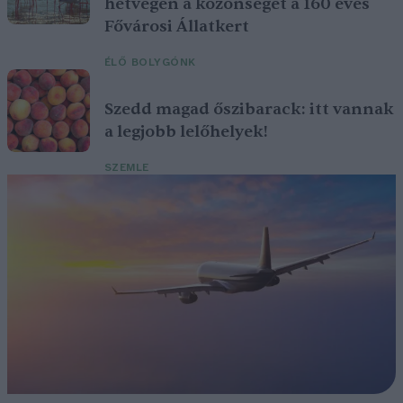
hétvégén a közönséget a 160 éves
Fővárosi Állatkert
ÉLŐ BOLYGÓNK
Szedd magad őszibarack: itt vannak
a legjobb lelőhelyek!
SZEMLE