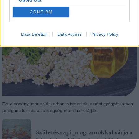
CONFIRM
Data Deletion
Data Access
Privacy Policy
Ezt a növényt már az őskorban is ismerték, a népi gyógyászatban
pedig ma is számos betegség ellen használják.
Születésnapi programokkal várja a