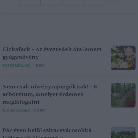
Cickafark – Az évezredek óta ismert
gyógynövény
1 perc
EGÉSZSÉGÜNK
Nem csak növényrajongóknak! – 8
arborétum, amelyet érdemes
meglátogatni
5 perc
ÉLŐ BOLYGÓNK
Pár éven belül szivacsvárosokká