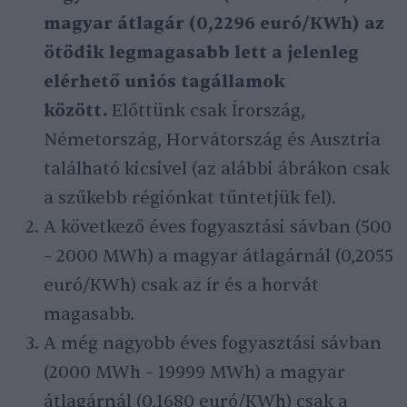
magyar átlagár (0,2296 euró/KWh) az
ötödik legmagasabb lett a jelenleg
elérhető uniós tagállamok
között.
Előttünk csak Írország,
Németország, Horvátország és Ausztria
található kicsivel (az alábbi ábrákon csak
a szűkebb régiónkat tűntetjük fel).
A következő éves fogyasztási sávban (500
– 2000 MWh) a magyar átlagárnál (0,2055
euró/KWh) csak az ír és a horvát
magasabb.
A még nagyobb éves fogyasztási sávban
(2000 MWh – 19999 MWh) a magyar
átlagárnál (0,1680 euró/KWh) csak a