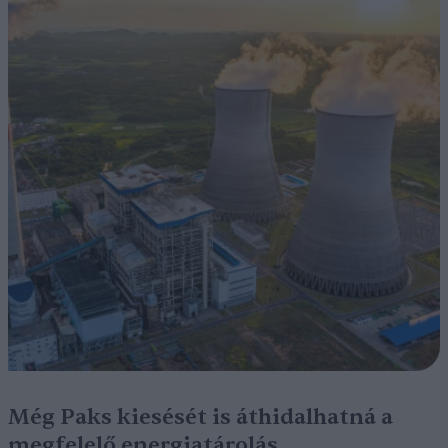
Még Paks kiesését is áthidalhatná a
megfelelő energiatárolás