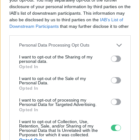
disclosure of your personal information by third parties on the
„Mindegy már, hogy milyen
A vegetáci
IAB’s list of downstream participants. This information may
víz, csak víz legyen” |
az ember 
also be disclosed by us to third parties on the
IAB’s List of
Downstream Participants
that may further disclose it to other
Holnapután
Greendex
29:5
third parties.
Greendex
55:58
Personal Data Processing Opt Outs
I want to opt-out of the Sharing of my
personal data.
Opted In
Cickafark – Az évezredek óta
I want to opt-out of the Sale of my
Personal Data.
ismert gyógynövény
Opted In
Börzsey Barbara
1 perc
EGÉSZSÉGÜNK
I want to opt-out of processing my
Personal Data for Targeted Advertising.
Opted In
I want to opt-out of Collection, Use,
Retention, Sale, and/or Sharing of my
Personal Data that Is Unrelated with the
Purposes for which it was collected.
Opted Out