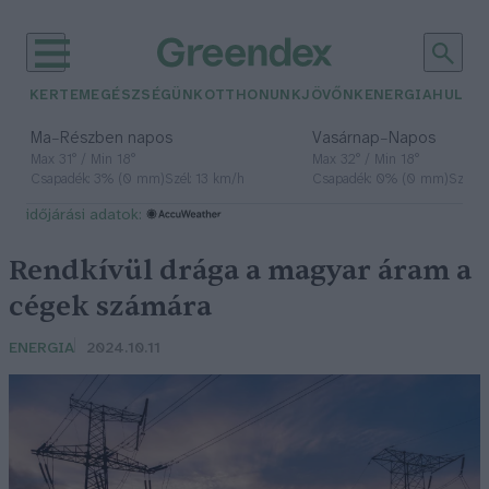
KERTEM
EGÉSZSÉGÜNK
OTTHONUNK
JÖVŐNK
ENERGIA
HULLA
–
–
Ma
Részben napos
Vasárnap
Napos
Max 31° / Min 18°
Max 32° / Min 18°
Csapadék: 3% (0 mm)
Szél: 13 km/h
Csapadék: 0% (0 mm)
Szél: 
időjárási adatok:
Rendkívül drága a magyar áram a
cégek számára
ENERGIA
2024.10.11