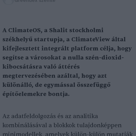
Greendex szemle
A ClimateOS, a Shalit stockholmi
székhelyű startupja, a ClimateView által
kifejlesztett integrált platform célja, hogy
segítse a városokat a nulla szén-dioxid-
kibocsátásra való áttérés
megtervezésében azáltal, hogy azt
különálló, de egymással összefüggő
építőelemekre bontja.
Az adatfeldolgozás és az analitika
kombinálásával a blokkok tulajdonképpen
minimodellek, amelyek külön-külön mutatják