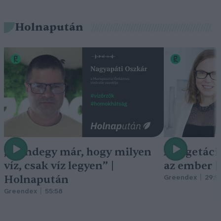
Holnapután
„Mindegy már, hogy milyen
A vegetáci
víz, csak víz legyen” |
az ember 
Holnapután
Greendex
29:5
Greendex
55:58