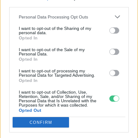
third parties.
Personal Data Processing Opt Outs
I want to opt-out of the Sharing of my
personal data.
Opted In
Ezt a növényt már az őskorban is ismerték, a népi gyógyászatban
I want to opt-out of the Sale of my
Personal Data.
pedig ma is számos betegség ellen használják.
Opted In
I want to opt-out of processing my
Personal Data for Targeted Advertising.
Születésnapi programokkal várja a
Opted In
hétvégén a közönséget a 160 éves
Fővárosi Állatkert
I want to opt-out of Collection, Use,
Retention, Sale, and/or Sharing of my
Personal Data that Is Unrelated with the
ÉLŐ BOLYGÓNK
Purposes for which it was collected.
Opted Out
Szedd magad őszibarack: itt vannak
CONFIRM
a legjobb lelőhelyek!