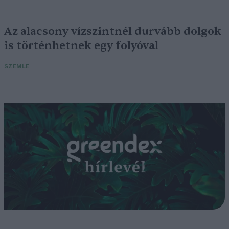
Az alacsony vízszintnél durvább dolgok
is történhetnek egy folyóval
SZEMLE