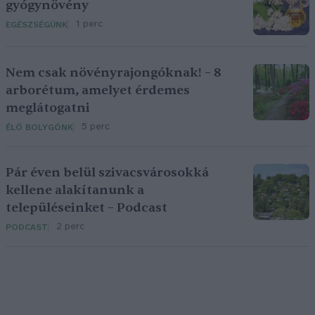
gyógynövény
1 perc
EGÉSZSÉGÜNK
Nem csak növényrajongóknak! – 8
arborétum, amelyet érdemes
meglátogatni
5 perc
ÉLŐ BOLYGÓNK
Pár éven belül szivacsvárosokká
kellene alakítanunk a
településeinket – Podcast
2 perc
PODCAST