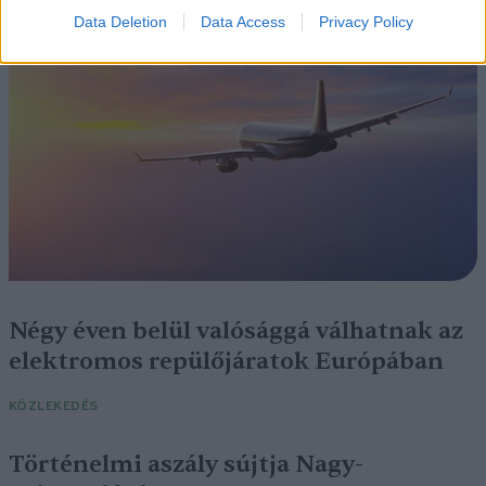
SZEMLE
Data Deletion
Data Access
Privacy Policy
Négy éven belül valósággá válhatnak az
elektromos repülőjáratok Európában
KÖZLEKEDÉS
Történelmi aszály sújtja Nagy-