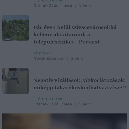
ÉLŐ BOLYGÓNK
Granát-Galló Tímea
5 perc
Pár éven belül szivacsvárosokká
kellene alakítanunk a
településeinket – Podcast
PODCAST
Novák Zsombor
2 perc
Negatív vízállások, vízkorlátozások:
miképp takarékoskodhatsz a vízzel?
ÉLŐ BOLYGÓNK
Granát-Galló Tímea
5 perc