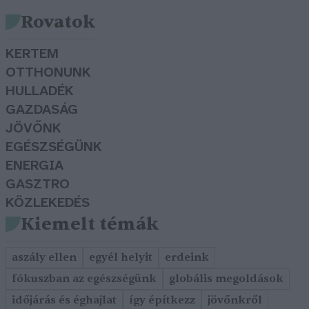
Rovatok
KERTEM
OTTHONUNK
HULLADÉK
GAZDASÁG
JÖVŐNK
EGÉSZSÉGÜNK
ENERGIA
GASZTRO
KÖZLEKEDÉS
Kiemelt témák
aszály ellen
egyél helyit
erdeink
fókuszban az egészségünk
globális megoldások
időjárás és éghajlat
így építkezz
jövőnkről