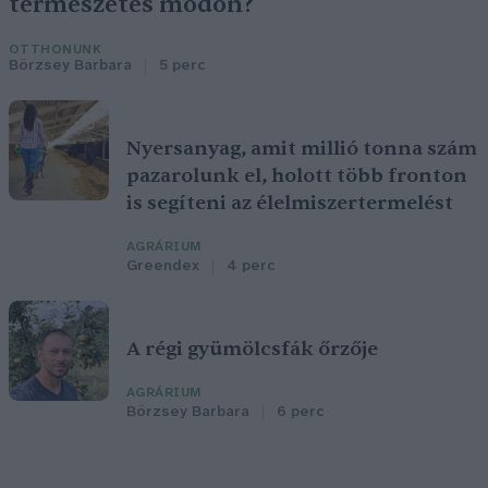
természetes módon?
OTTHONUNK
Börzsey Barbara
5 perc
Nyersanyag, amit millió tonna szám
pazarolunk el, holott több fronton
is segíteni az élelmiszertermelést
AGRÁRIUM
Greendex
4 perc
A régi gyümölcsfák őrzője
AGRÁRIUM
Börzsey Barbara
6 perc