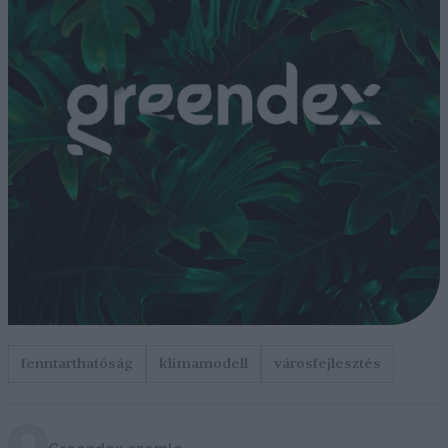
fenntarthatóság
klímamodell
városfejlesztés