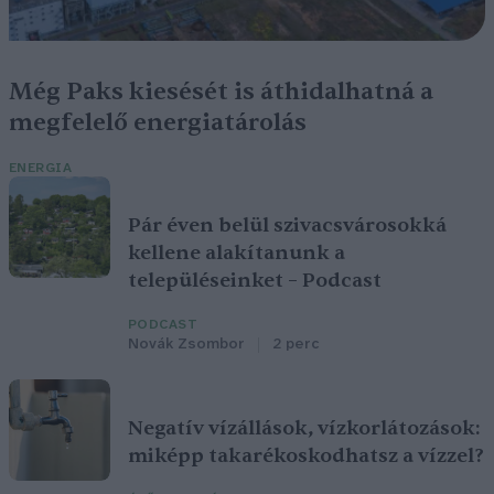
Még Paks kiesését is áthidalhatná a
megfelelő energiatárolás
ENERGIA
Pár éven belül szivacsvárosokká
kellene alakítanunk a
településeinket – Podcast
PODCAST
Novák Zsombor
2 perc
Negatív vízállások, vízkorlátozások:
miképp takarékoskodhatsz a vízzel?