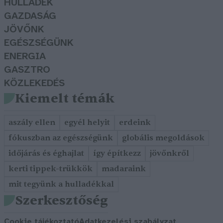
HULLADÉK
GAZDASÁG
JÖVŐNK
EGÉSZSÉGÜNK
ENERGIA
GASZTRO
KÖZLEKEDÉS
Kiemelt témák
aszály ellen
egyél helyit
erdeink
fókuszban az egészségünk
globális megoldások
időjárás és éghajlat
így építkezz
jövőnkről
kerti tippek-trükkök
madaraink
mit tegyünk a hulladékkal
Szerkesztőség
Cookie tájékoztató
Adatkezelési szabályzat