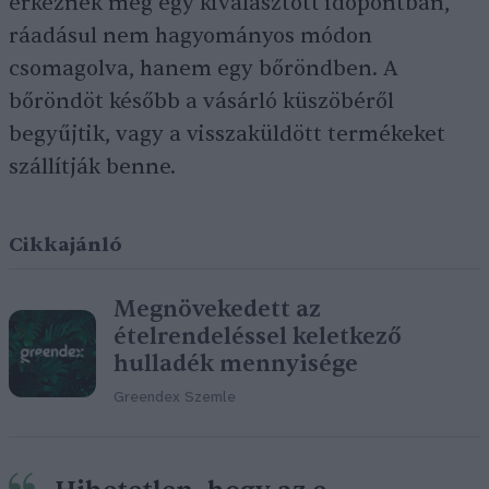
érkeznek meg egy kiválasztott időpontban,
ráadásul nem hagyományos módon
csomagolva, hanem egy bőröndben. A
bőröndöt később a vásárló küszöbéről
begyűjtik, vagy a visszaküldött termékeket
szállítják benne.
Cikkajánló
Megnövekedett az
ételrendeléssel keletkező
hulladék mennyisége
Greendex Szemle