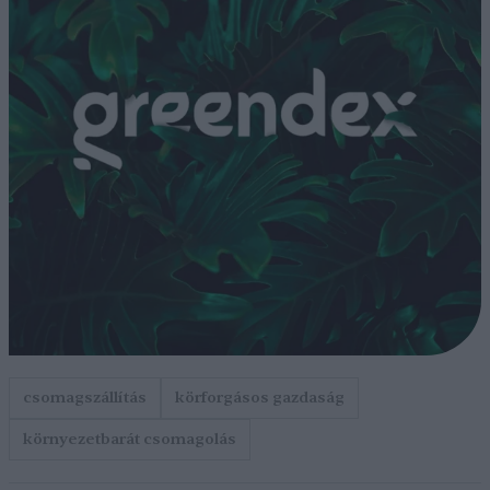
csomagszállítás
körforgásos gazdaság
környezetbarát csomagolás