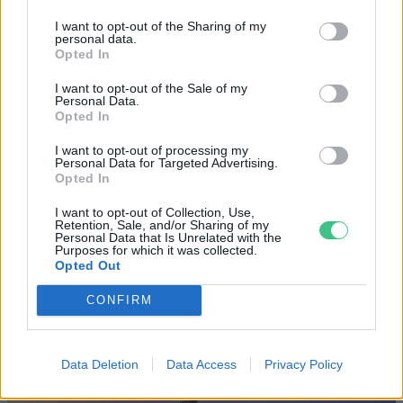
Magyarország tele van gyönyörű növényekkel, így arborétumokkal
is. A jó idő beköszöntével érdemes minél többet felkeresni.
I want to opt-out of the Sharing of my
personal data.
Opted In
Születésnapi programokkal várja a
I want to opt-out of the Sale of my
Personal Data.
hétvégén a közönséget a 160 éves
Opted In
Fővárosi Állatkert
I want to opt-out of processing my
Personal Data for Targeted Advertising.
ÉLŐ BOLYGÓNK
Opted In
Szedd magad őszibarack: itt vannak
I want to opt-out of Collection, Use,
Retention, Sale, and/or Sharing of my
a legjobb lelőhelyek!
Personal Data that Is Unrelated with the
Purposes for which it was collected.
Opted Out
SZEMLE
CONFIRM
Data Deletion
Data Access
Privacy Policy