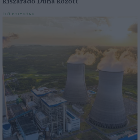
kiszáradó Duna között
ÉLŐ BOLYGÓNK