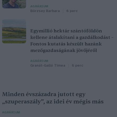
AGRÁRIUM
Börzsey Barbara
6 perc
Egymillió hektár szántóföldön
kellene átalakítani a gazdálkodást –
Fontos kutatás készült hazánk
mezőgazdaságának jövőjéről
AGRÁRIUM
Granát-Galló Tímea
6 perc
Minden évszázadra jutott egy
„szuperaszály”, az idei év mégis más
AGRÁRIUM