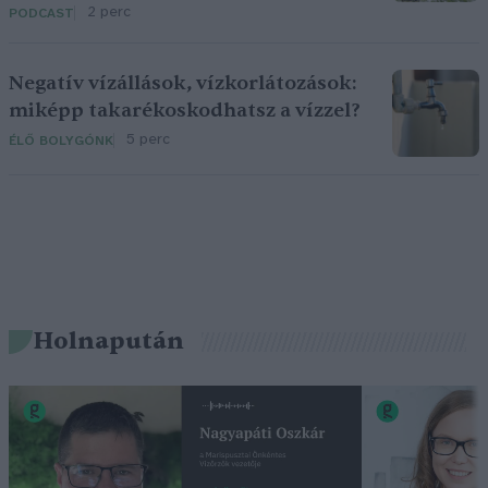
2 perc
PODCAST
Negatív vízállások, vízkorlátozások:
miképp takarékoskodhatsz a vízzel?
5 perc
ÉLŐ BOLYGÓNK
Holnapután