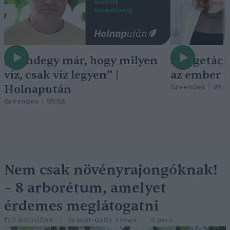
„Mindegy már, hogy milyen
A vegetáci
víz, csak víz legyen” |
az ember 
Holnapután
Greendex
29:5
Greendex
55:58
Nem csak növényrajongóknak!
– 8 arborétum, amelyet
érdemes meglátogatni
Granát-Galló Tímea
5 perc
ÉLŐ BOLYGÓNK