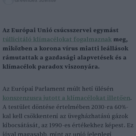
Greendex Szemle
Az Európai Unió csúcsszervei egymást
túllicitáló klímacélokat fogalmaznak
meg,
miközben a korona vírus miatti leállások
rámutattak a gazdasági alapvetések és a
klímacélok paradox viszonyára.
Az Európai Parlament múlt heti ülésén
konszenzusra jutott a klímacélokat illetően
.
A testület döntése értelmében 2030-ra 60%-
kal kell csökkenteni az üvegházhatású gázok
kibocsátását, az 1990-es értékekhez képest. Ez
jóval magasabb, mint az unió jelenlegi