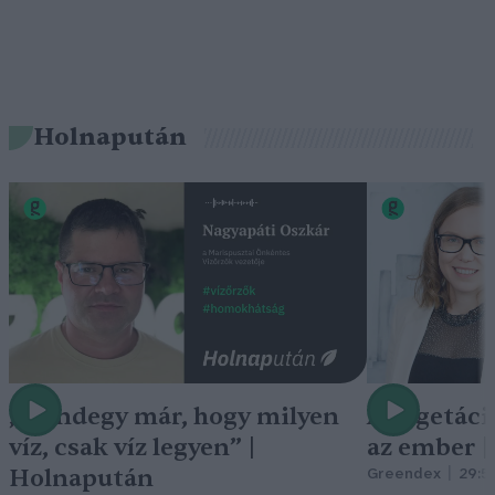
Holnapután
„Mindegy már, hogy milyen
A vegetáci
víz, csak víz legyen” |
az ember 
Holnapután
Greendex
29:5