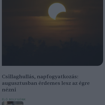
Csillaghullás, napfogyatkozás:
augusztusban érdemes lesz az égre
nézni
ÉLŐ BOLYGÓNK