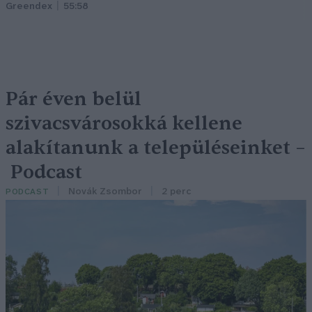
Greendex
55:58
Pár éven belül
szivacsvárosokká kellene
alakítanunk a településeinket –
Podcast
Novák Zsombor
2 perc
PODCAST