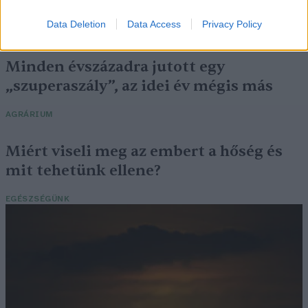
megfelelő energiatárolás
Data Deletion
Data Access
Privacy Policy
ENERGIA
Minden évszázadra jutott egy
„szuperaszály”, az idei év mégis más
AGRÁRIUM
Miért viseli meg az embert a hőség és
mit tehetünk ellene?
EGÉSZSÉGÜNK