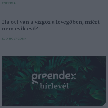
ENERGIA
Ha ott van a vízgőz a levegőben, miért
nem esik eső?
ÉLŐ BOLYGÓNK