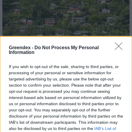
Greendex -
Do Not Process My Personal
Information
If you wish to opt-out of the sale, sharing to third parties, or
processing of your personal or sensitive information for
targeted advertising by us, please use the below opt-out
section to confirm your selection. Please note that after your
Szöllősi Gáborral, a Gardenfutura ügyvezetőjével beszélgettünk.
opt-out request is processed you may continue seeing
interest-based ads based on personal information utilized by
us or personal information disclosed to third parties prior to
Történelmi aszály sújtja Nagy-
your opt-out. You may separately opt-out of the further
Britanniát is
disclosure of your personal information by third parties on the
IAB’s list of downstream participants. This information may
SZEMLE
also be disclosed by us to third parties on the
IAB’s List of