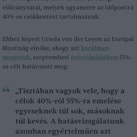
előirányzatai, melyek ugyanerre az időpontra
40%-os csökkentést tartalmaznak.
Ehhez képest Ursula von der Leyen az Európai
Bizottság elnöke, ahogy azt
korábban
megírtuk
, szeptemberi
évértékelőjében
55%-
os célt határozott meg:
„Tisztában vagyok vele, hogy a
célok 40%-ról 55%-ra emelése
egyeseknek túl sok, másoknak
túl kevés. A hatásvizsgálatunk
azonban egyértelműen azt