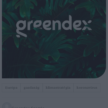
Európa
gazdaság
klímastratégia
koronavírus