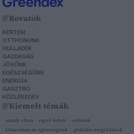
Rovatok
KERTEM
OTTHONUNK
HULLADÉK
GAZDASÁG
JÖVŐNK
EGÉSZSÉGÜNK
ENERGIA
GASZTRO
KÖZLEKEDÉS
Kiemelt témák
aszály ellen
egyél helyit
erdeink
fókuszban az egészségünk
globális megoldások