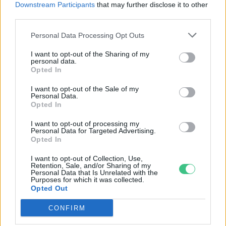
Downstream Participants
that may further disclose it to other
third parties.
Elképesztő felvétel mutatja meg,
mekkora a különbség az áradó és a
Personal Data Processing Opt Outs
kiszáradó Duna között
I want to opt-out of the Sharing of my
personal data.
ÉLŐ BOLYGÓNK
Opted In
I want to opt-out of the Sale of my
Personal Data.
Opted In
I want to opt-out of processing my
Personal Data for Targeted Advertising.
Opted In
I want to opt-out of Collection, Use,
Retention, Sale, and/or Sharing of my
Personal Data that Is Unrelated with the
Purposes for which it was collected.
Opted Out
CONFIRM
Még Paks kiesését is áthidalhatná a