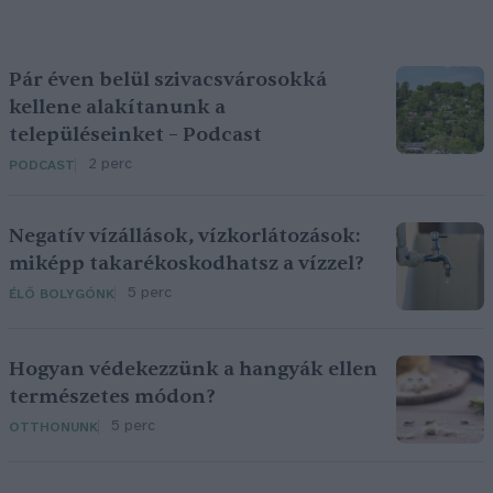
Pár éven belül szivacsvárosokká
kellene alakítanunk a
településeinket – Podcast
2 perc
PODCAST
Negatív vízállások, vízkorlátozások:
miképp takarékoskodhatsz a vízzel?
5 perc
ÉLŐ BOLYGÓNK
Hogyan védekezzünk a hangyák ellen
természetes módon?
5 perc
OTTHONUNK