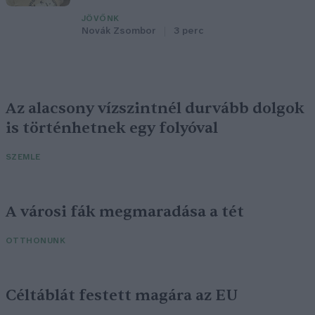
JÖVŐNK
Novák Zsombor
3 perc
Az alacsony vízszintnél durvább dolgok
is történhetnek egy folyóval
SZEMLE
A városi fák megmaradása a tét
OTTHONUNK
Céltáblát festett magára az EU