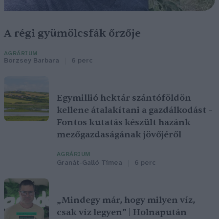
A régi gyümölcsfák őrzője
AGRÁRIUM
Börzsey Barbara
6 perc
Egymillió hektár szántóföldön
kellene átalakítani a gazdálkodást –
Fontos kutatás készült hazánk
mezőgazdaságának jövőjéről
AGRÁRIUM
Granát-Galló Tímea
6 perc
„Mindegy már, hogy milyen víz,
csak víz legyen” | Holnapután