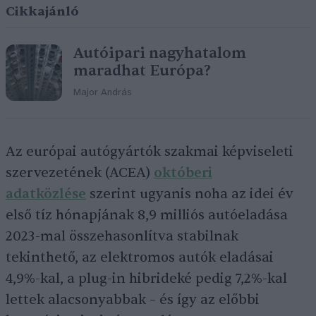
Cikkajánló
Autóipari nagyhatalom
maradhat Európa?
Major András
Az európai autógyártók szakmai képviseleti
szervezetének (ACEA)
októberi
adatközlése
szerint ugyanis noha az idei év
első tíz hónapjának 8,9 milliós autóeladása
2023-mal összehasonlítva stabilnak
tekinthető, az elektromos autók eladásai
4,9%-kal, a plug-in hibrideké pedig 7,2%-kal
lettek alacsonyabbak – és így az előbbi