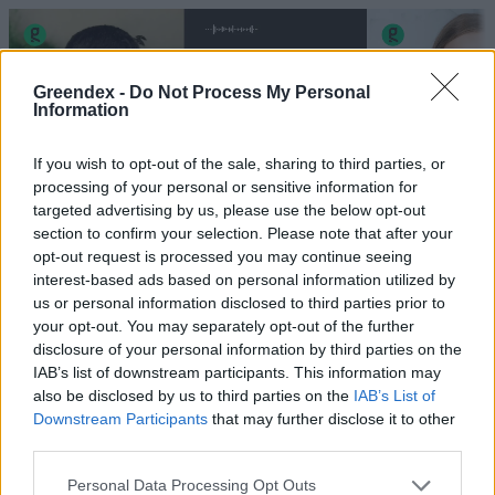
Greendex -
Do Not Process My Personal
Information
If you wish to opt-out of the sale, sharing to third parties, or
processing of your personal or sensitive information for
targeted advertising by us, please use the below opt-out
section to confirm your selection. Please note that after your
„Mindegy már, hogy milyen
A vegetáci
opt-out request is processed you may continue seeing
víz, csak víz legyen” |
az ember 
interest-based ads based on personal information utilized by
Holnapután
Greendex
29:5
us or personal information disclosed to third parties prior to
your opt-out. You may separately opt-out of the further
Greendex
55:58
disclosure of your personal information by third parties on the
IAB’s list of downstream participants. This information may
also be disclosed by us to third parties on the
IAB’s List of
Downstream Participants
that may further disclose it to other
third parties.
Pár éven belül
Personal Data Processing Opt Outs