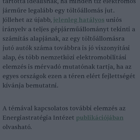
tartotta ideálisnak, ha minden tíz elektromos
járműre legalább egy töltőállomás jut.
Jóllehet az újabb,
jelenleg hatályos
uniós
irányelv a teljes gépjárműállományt tekinti a
számítás alapjának, az egy töltőállomásra
jutó autók száma továbbra is jó viszonyítási
alap, és több nemzetközi elektromobilitási
elemzés is mérvadó mutatónak tartja, ha az
egyes országok ezen a téren elért fejlettségét
kívánja bemutatni.
A témával kapcsolatos további elemzés az
Energiastratégia Intézet
publikációjában
olvasható.