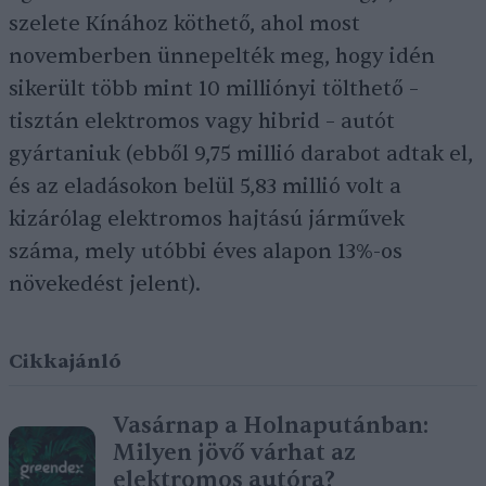
szelete Kínához köthető, ahol most
novemberben ünnepelték meg, hogy idén
sikerült több mint 10 milliónyi tölthető –
tisztán elektromos vagy hibrid – autót
gyártaniuk (ebből 9,75 millió darabot adtak el,
és az eladásokon belül 5,83 millió volt a
kizárólag elektromos hajtású járművek
száma, mely utóbbi éves alapon 13%-os
növekedést jelent).
Cikkajánló
Vasárnap a Holnaputánban:
Milyen jövő várhat az
elektromos autóra?