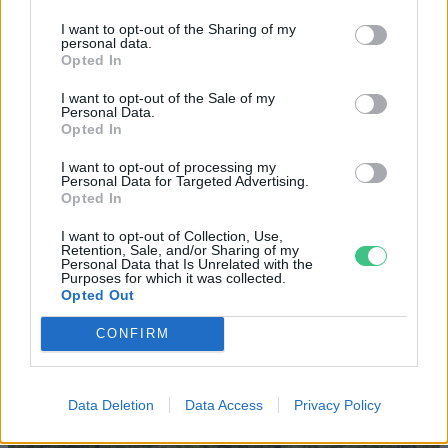
szivacsvárosokká kellene
I want to opt-out of the Sharing of my
personal data.
alakítanunk a településeinket –
Opted In
Podcast
I want to opt-out of the Sale of my
Personal Data.
Novák Zsombor
2 perc
PODCAST
Opted In
I want to opt-out of processing my
Personal Data for Targeted Advertising.
Opted In
I want to opt-out of Collection, Use,
Retention, Sale, and/or Sharing of my
Personal Data that Is Unrelated with the
Purposes for which it was collected.
Opted Out
CONFIRM
Data Deletion
Data Access
Privacy Policy