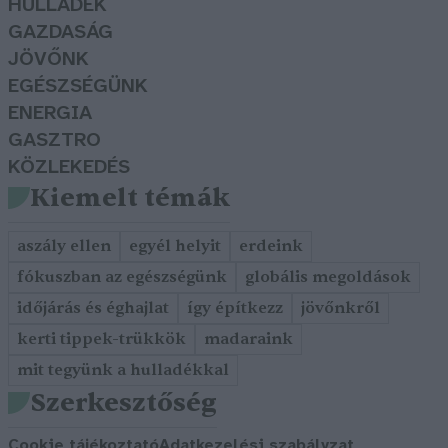
HULLADÉK
GAZDASÁG
JÖVŐNK
EGÉSZSÉGÜNK
ENERGIA
GASZTRO
KÖZLEKEDÉS
Kiemelt témák
aszály ellen
egyél helyit
erdeink
fókuszban az egészségünk
globális megoldások
időjárás és éghajlat
így építkezz
jövőnkről
kerti tippek-trükkök
madaraink
mit tegyünk a hulladékkal
Szerkesztőség
Cookie tájékoztató
Adatkezelési szabályzat