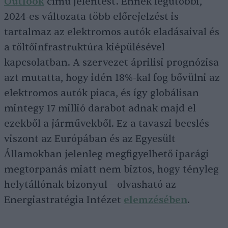
Outlook
című jelentést. Ennek legutóbbi,
2024-es változata több előrejelzést is
tartalmaz az elektromos autók eladásaival és
a töltőinfrastruktúra kiépülésével
kapcsolatban. A szervezet áprilisi prognózisa
azt mutatta, hogy idén 18%-kal fog bővülni az
elektromos autók piaca, és így globálisan
mintegy 17 millió darabot adnak majd el
ezekből a járművekből. Ez a tavaszi becslés
viszont az Európában és az Egyesült
Államokban jelenleg megfigyelhető iparági
megtorpanás miatt nem biztos, hogy tényleg
helytállónak bizonyul – olvasható az
Energiastratégia Intézet
elemzésében
.