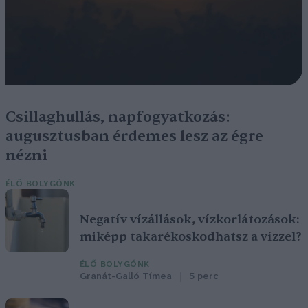
Csillaghullás, napfogyatkozás:
augusztusban érdemes lesz az égre
nézni
ÉLŐ BOLYGÓNK
Negatív vízállások, vízkorlátozások:
miképp takarékoskodhatsz a vízzel?
ÉLŐ BOLYGÓNK
Granát-Galló Tímea
5 perc