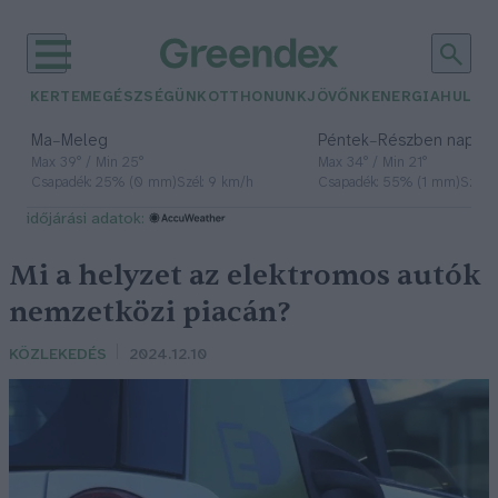
KERTEM
EGÉSZSÉGÜNK
OTTHONUNK
JÖVŐNK
ENERGIA
HULLA
–
–
Ma
Meleg
Péntek
Részben napos, 
Max 39° / Min 25°
Max 34° / Min 21°
Csapadék: 25% (0 mm)
Szél: 9 km/h
Csapadék: 55% (1 mm)
Szél: 
időjárási adatok:
Mi a helyzet az elektromos autók
nemzetközi piacán?
KÖZLEKEDÉS
2024.12.10