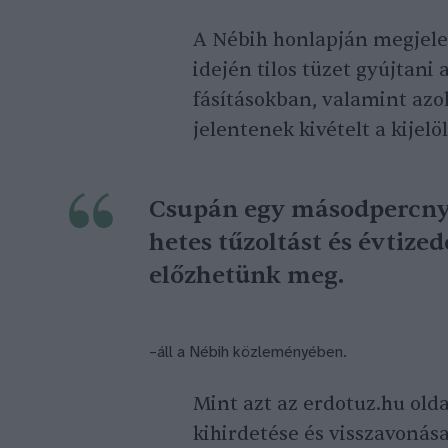
A Nébih honlapján megjel
idején tilos tüzet gyújtani
fásításokban, valamint azo
jelentenek kivételt a kijelö
Csupán egy másodpercnyi 
hetes tűzoltást és évtized
előzhetünk meg.
–áll a Nébih közleményében.
Mint azt az erdotuz.hu old
kihirdetése és visszavonás