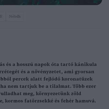
FE
Nébih
s és a hosszú napok óta tartó kánikula
arrétegét és a növényzetet, ami gyorsan
 ebből percek alatt fejlődő koronatüzek
ha nem tartjuk be a tilalmat. Több ezer
yulladhat meg, környezetünk zöld
te, kormos fatörzsekké és fehér hamuvá.