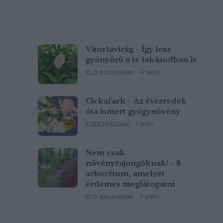
Vitorlavirág – Így lesz
gyönyörű a te lakásodban is
4 perc
ÉLŐ BOLYGÓNK
Cickafark – Az évezredek
óta ismert gyógynövény
1 perc
EGÉSZSÉGÜNK
Nem csak
növényrajongóknak! – 8
arborétum, amelyet
érdemes meglátogatni
5 perc
ÉLŐ BOLYGÓNK