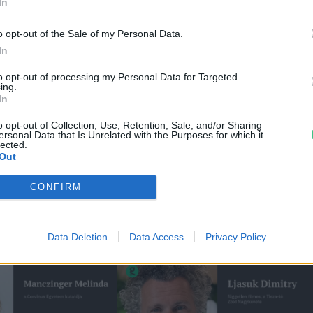
In
o opt-out of the Sale of my Personal Data.
emle
In
ei
to opt-out of processing my Personal Data for Targeted
ing.
In
o opt-out of Collection, Use, Retention, Sale, and/or Sharing
ersonal Data that Is Unrelated with the Purposes for which it
lected.
Out
CONFIRM
Data Deletion
Data Access
Privacy Policy