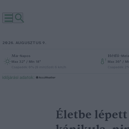
2026. AUGUSZTUS 9.
Ma
–
Hétfő
–
Napos
Mel
Max 32° / Min 18°
Max 36° / M
Csapadék: 0% (0 mm)
Szél: 6 km/h
Csapadék: 2
időjárási adatok:
Életbe lépett