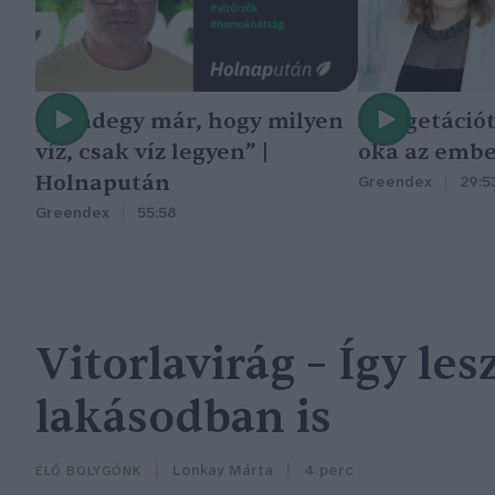
„Mindegy már, hogy milyen
A vegetáció
víz, csak víz legyen” |
oka az embe
Holnapután
Greendex
29:5
Greendex
55:58
Vitorlavirág – Így le
lakásodban is
Lonkay Márta
4 perc
ÉLŐ BOLYGÓNK