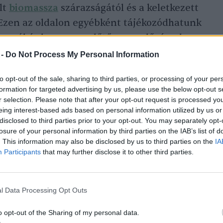
lt
biomassza
szárazságától és a keletkezett
 Ezen az oldalon egyébként tájékozódhatunk
alomról és hasznos erdőtűz-megelőzéssel
s.
 -
Do Not Process My Personal Information
to opt-out of the sale, sharing to third parties, or processing of your per
éseket megszegi bírsággal sújtható!
formation for targeted advertising by us, please use the below opt-out s
r selection. Please note that after your opt-out request is processed y
eing interest-based ads based on personal information utilized by us or
disclosed to third parties prior to your opt-out. You may separately opt-
nformáció vár még rád! Nézz szét!
losure of your personal information by third parties on the IAB’s list of
. This information may also be disclosed by us to third parties on the
IA
Participants
that may further disclose it to other third parties.
l Data Processing Opt Outs
o opt-out of the Sharing of my personal data.