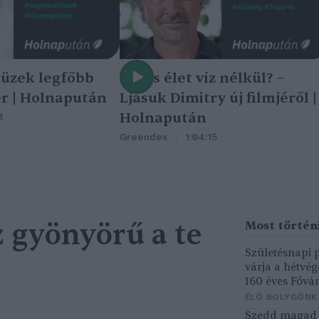
tüzek legfőbb
Nincs élet víz nélkül? –
r | Holnapután
Ljasuk Dimitry új filmjéről |
Holnapután
3
Greendex
1:04:15
sz gyönyörű a te
Születésnapi
várja a hétvé
160 éves Fővár
ÉLŐ BOLYGÓNK
Szedd magad ő