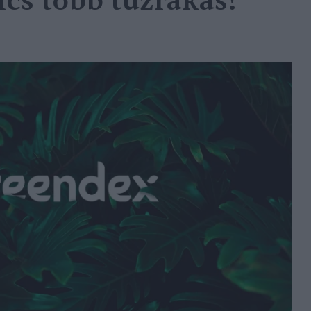
ncs több tűzrakás!