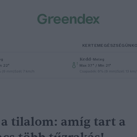
KERTEM
EGÉSZSÉGÜNK
Kedd
–
eg
Meleg
in 22°
Max 37° / Min 21°
% (0 mm)
Szél: 7 km/h
Csapadék: 0% (0 mm)
Szél: 13 km
 a tilalom: amíg tart a