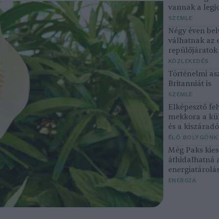
vannak a legjo
SZEMLE
Négy éven bel
válhatnak az 
repülőjárato
KÖZLEKEDÉS
Történelmi asz
Britanniát is
SZEMLE
Elképesztő fel
mekkora a kü
és a kiszárad
ÉLŐ BOLYGÓNK
Még Paks kiesé
áthidalhatná 
energiatárolá
ENERGIA