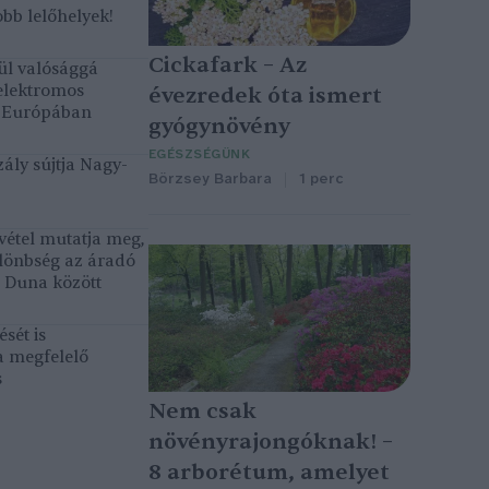
bb lelőhelyek!
Cickafark – Az
ül valósággá
elektromos
évezredek óta ismert
k Európában
gyógynövény
EGÉSZSÉGÜNK
ály sújtja Nagy-
Börzsey Barbara
1 perc
vétel mutatja meg,
lönbség az áradó
ó Duna között
sét is
a megfelelő
s
Nem csak
növényrajongóknak! –
8 arborétum, amelyet