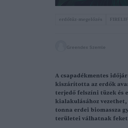
erdőtűz-megelőzés
FIRELI
Greendex Szemle
A csapadékmentes időjárá
kiszárította az erdők av
terjedő felszíni tüzek és
kialakulásához vezethet, 
tonna erdei biomassza g
területei válhatnak feke