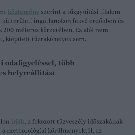
ent
közlemény
szerint a tűzgyújtási tilalom
 a külterületi ingatlanokon fekvő erdőkben és
k 200 méteres körzetében. Ez alól nem
lt, kiépített tűzrakóhelyek sem.
odafigyeléssel, több
es helyreállítást
alon
írják
, a fokozott tűzveszély időszakának
a a meteorológiai körülményektől, az