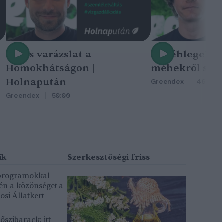
Nincs varázslat a
A méhlegelő 
Homokhátságon |
méhekről szól
Holnapután
Greendex
46:47
Greendex
50:00
 programokkal
gén a közönséget a
osi Állatkert
szibarack: itt