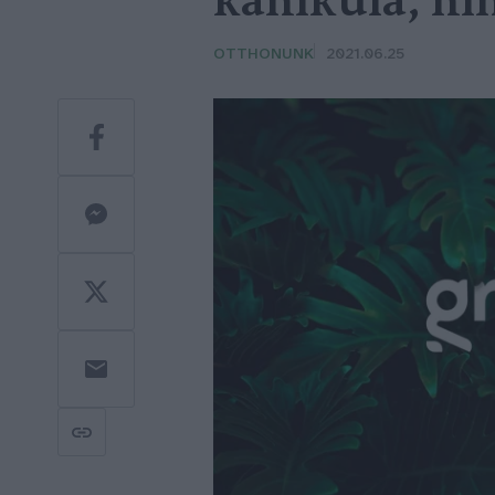
kánikula, ni
OTTHONUNK
2021.06.25