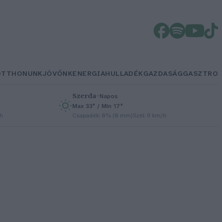
OTTHONUNK
JÖVŐNK
ENERGIA
HULLADÉK
GAZDASÁG
GASZTRO
Szerda
–
Napos
Max 33° / Min 17°
/h
Csapadék: 0% (0 mm)
Szél: 9 km/h