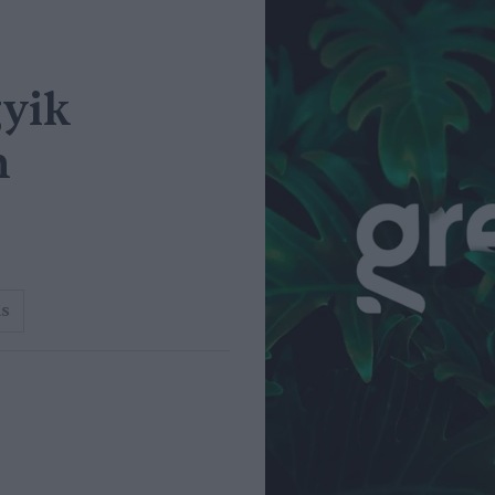
gyik
n
ás