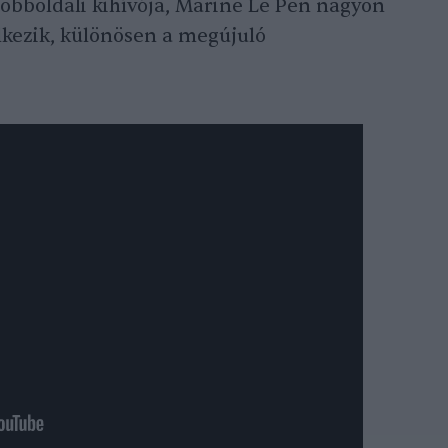
bboldali kihívója, Marine Le Pen nagyon
lkezik, különösen a megújuló