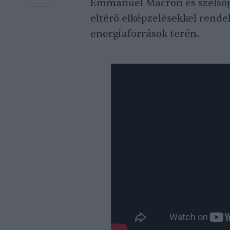
Emmanuel Macron és szélsőjo
eltérő elképzelésekkel rende
energiaforrások terén.