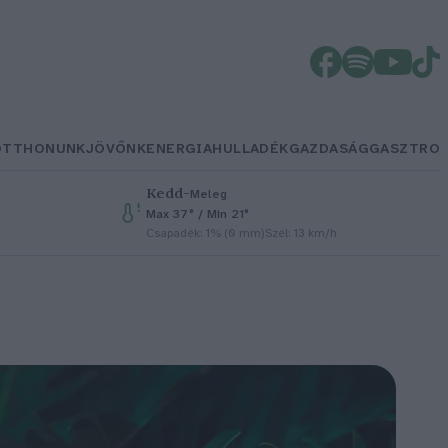
OTTHONUNK
JÖVŐNK
ENERGIA
HULLADÉK
GAZDASÁG
GASZTRO
Kedd
–
Meleg
Max 37° / Min 21°
Csapadék: 1% (0 mm)
Szél: 13 km/h