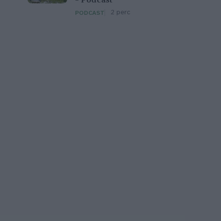
– Podcast
2 perc
PODCAST