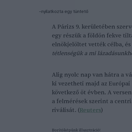
–nyilatkozta egy tüntető
A Párizs 9. kerületében szer
egy részük a földön fekve til
elnökjelöltet vették célba, é
tétlenségük a mi lázadásunkh
Alig nyolc nap van hátra a vá
ki vezetheti majd az Európa
következő öt évben. A verse
a felmérések szerint a centri
riválisát. (
Reuters
)
Borítóképünk illusztráció!