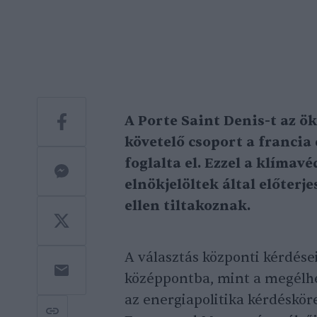
A Porte Saint Denis-t az ö
követelő csoport a francia
foglalta el. Ezzel a klíma
elnökjelöltek által előter
ellen tiltakoznak.
A választás központi kérdése
középpontba, mint a megélhe
az energiapolitika kérdéskör