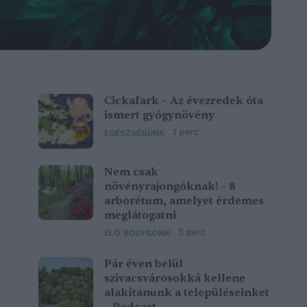
Cickafark – Az évezredek óta
ismert gyógynövény
1 perc
EGÉSZSÉGÜNK
Nem csak
növényrajongóknak! – 8
arborétum, amelyet érdemes
meglátogatni
5 perc
ÉLŐ BOLYGÓNK
Pár éven belül
szivacsvárosokká kellene
alakítanunk a településeinket