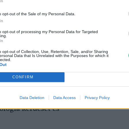
In
o opt-out of the Sale of my Personal Data.
entené
az energiatermékek (üzemanyag,
In
 áfáját 20-ról 5,5%-ra, hogy
mérsékelje az
to opt-out of processing my Personal Data for Targeted
ing.
In
o opt-out of Collection, Use, Retention, Sale, and/or Sharing
ersonal Data that Is Unrelated with the Purposes for which it
teret, hogy lázadjunk az
lected.
Out
ekkel nem rendelkezünk.
CONFIRM
álasztást számunkra a
tt, akinek visszataszító
olyan jelölt között, aki
Data Deletion
Data Access
Privacy Policy
kológia kérdését és