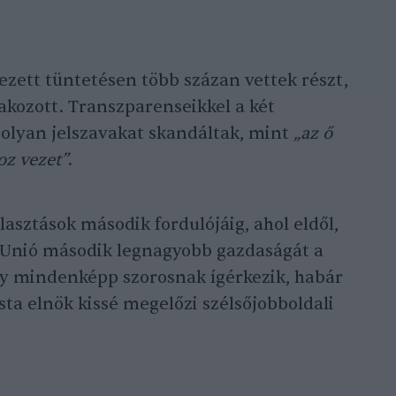
vezett tüntetésen több százan vettek részt,
takozott. Transzparenseikkel a két
s olyan jelszavakat skandáltak, mint
„az ő
oz vezet”
.
lasztások második fordulójáig, ahol eldől,
i Unió második legnagyobb gazdaságát a
ny mindenképp szorosnak ígérkezik, habár
sta elnök kissé megelőzi szélsőjobboldali