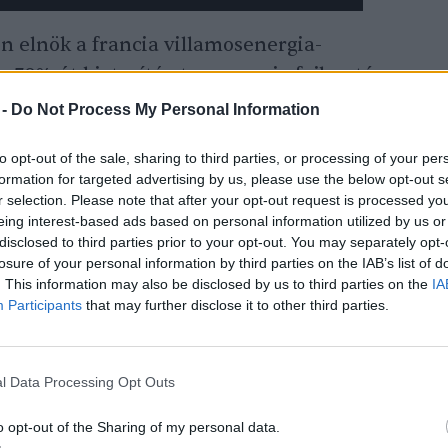
n elnök a francia villamosenergia-
gy 70%-át biztosító atomenergia fejlesztése
Ahogy még februárban mondta,
„amire az
 -
Do Not Process My Personal Information
a francia nukleáris ipar újjászületése”.
to opt-out of the sale, sharing to third parties, or processing of your per
az atomenergia költségességére és a hozzá
formation for targeted advertising by us, please use the below opt-out s
zatokra hivatkoznak.
r selection. Please note that after your opt-out request is processed y
eing interest-based ads based on personal information utilized by us or
disclosed to third parties prior to your opt-out. You may separately opt-
losure of your personal information by third parties on the IAB’s list of
. This information may also be disclosed by us to third parties on the
IA
Participants
that may further disclose it to other third parties.
giára rakja a téteket Macron
l Data Processing Opt Outs
o opt-out of the Sharing of my personal data.