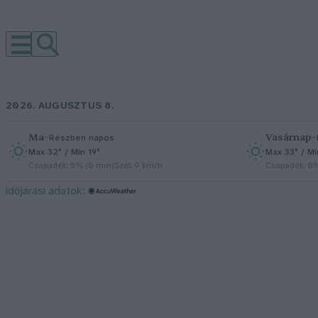
2026. AUGUSZTUS 8.
Ma
–
Vasárnap
–
Részben napos
Max 32° / Min 19°
Max 33° / Mi
Csapadék: 5% (0 mm)
Szél: 9 km/h
Csapadék: 0
időjárási adatok: