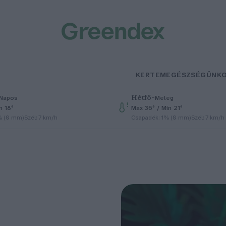
KERTEM
EGÉSZSÉGÜNK
Hétfő
–
Napos
Meleg
n 18°
Max 36° / Min 21°
% (0 mm)
Szél: 7 km/h
Csapadék: 1% (0 mm)
Szél: 7 km/h