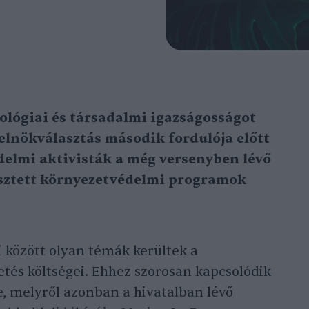
kológiai és társadalmi igazságosságot
 elnökválasztás második fordulója előtt
védelmi aktivisták a még versenyben lévő
jesztett környezetvédelmi programok
i között olyan témák kerültek a
tés költségei. Ehhez szorosan kapcsolódik
e, melyről azonban a hivatalban lévő