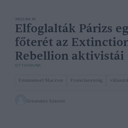
2022.04.16
Elfoglalták Párizs e
főterét az Extinctio
Rebellion aktivistái
OTTHONUNK
Emmanuel Macron
Franciaország
választ
Greendex Szemle