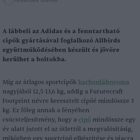
Greendex Szemle
A lábbeli az Adidas és a fenntartható
cipők gyártásával foglalkozó Allbirds
együttműködésében készült és jövőre
kerülhet a boltokba.
Míg az átlagos sportcipők
karbonlábnyoma
nagyjából 12,5-13,6 kg, addig a Futurecraft
Footprint névre keresztelt cipőé mindössze 3
kg. Ez főleg annak a fényében
csúcsteljesítmény, hogy a
cipő
mindössze egy
év alatt jutott el az ötlettől a megvalósításig,
miközben egy sportcipő elkészítése és piacra