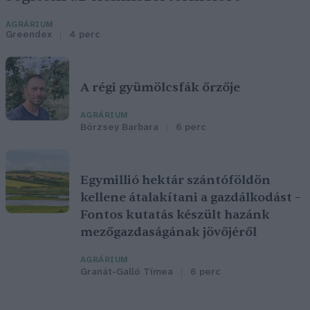
AGRÁRIUM
Greendex
4 perc
A régi gyümölcsfák őrzője
AGRÁRIUM
Börzsey Barbara
6 perc
Egymillió hektár szántóföldön
kellene átalakítani a gazdálkodást –
Fontos kutatás készült hazánk
mezőgazdaságának jövőjéről
AGRÁRIUM
Granát-Galló Tímea
6 perc