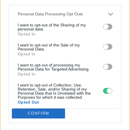
third parties.
Personal Data Processing Opt Outs
I want to opt-out of the Sharing of my
personal data.
Opted In
I want to opt-out of the Sale of my
Personal Data.
Opted In
I want to opt-out of processing my
Personal Data for Targeted Advertising.
Opted In
Történelmi aszály sújtja Nagy-
I want to opt-out of Collection, Use,
Retention, Sale, and/or Sharing of my
Britanniát is
Personal Data that Is Unrelated with the
Purposes for which it was collected.
Opted Out
SZEMLE
CONFIRM
Elképesztő felvétel mutatja meg,
mekkora a különbség az áradó és a