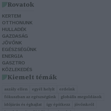
Rovatok
KERTEM
OTTHONUNK
HULLADÉK
GAZDASÁG
JÖVŐNK
EGÉSZSÉGÜNK
ENERGIA
GASZTRO
KÖZLEKEDÉS
Kiemelt témák
aszály ellen
egyél helyit
erdeink
fókuszban az egészségünk
globális megoldások
időjárás és éghajlat
így építkezz
jövőnkről