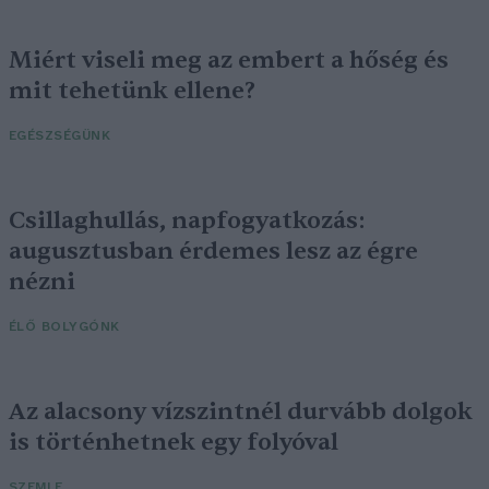
Miért viseli meg az embert a hőség és
mit tehetünk ellene?
EGÉSZSÉGÜNK
Csillaghullás, napfogyatkozás:
augusztusban érdemes lesz az égre
nézni
ÉLŐ BOLYGÓNK
Az alacsony vízszintnél durvább dolgok
is történhetnek egy folyóval
SZEMLE