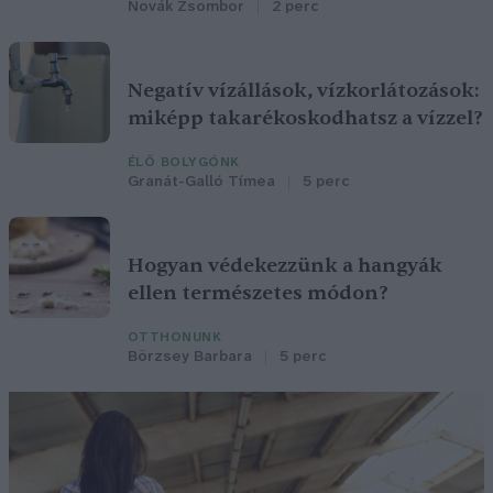
Novák Zsombor
2 perc
Negatív vízállások, vízkorlátozások:
miképp takarékoskodhatsz a vízzel?
ÉLŐ BOLYGÓNK
Granát-Galló Tímea
5 perc
Hogyan védekezzünk a hangyák
ellen természetes módon?
OTTHONUNK
Börzsey Barbara
5 perc