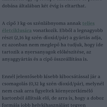
dobása általában két évig is eltarthat.
A cipő 3 kg-os szénlábnyoma annak
teljes
életciklusára
vonatkozik. Ebből a legnagyobb
részt (2,16 kg szén-dioxid/pár) a gyártás adja,
ez azonban nem meglepő ha tudjuk, hogy ide
tartozik a nyersanyagok előkészítése, az
anyaggyártás és a cipő összeállítása is.
Ennél jelentősebb kisebb kibocsátással jár a
csomagolás (0,32 kg szén-dioxid/pár), melynél
nem csak arra figyeltek környezetkímélő
kartonból állítsák elő, de arra is, hogy a doboz
formája jobb helykihasználást tegyen