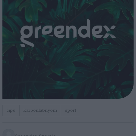
cipő
karbonlábnyom
sport