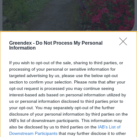
Greendex -
Do Not Process My Personal
Magyarország tele van gyönyörű növényekkel, így arborétumokkal
Information
is. A jó idő beköszöntével érdemes minél többet felkeresni.
If you wish to opt-out of the sale, sharing to third parties, or
processing of your personal or sensitive information for
Szedd magad őszibarack: itt vannak
targeted advertising by us, please use the below opt-out
a legjobb lelőhelyek!
section to confirm your selection. Please note that after your
opt-out request is processed you may continue seeing
SZEMLE
interest-based ads based on personal information utilized by
us or personal information disclosed to third parties prior to
Négy éven belül valósággá
your opt-out. You may separately opt-out of the further
disclosure of your personal information by third parties on the
válhatnak az elektromos
IAB’s list of downstream participants. This information may
repülőjáratok Európában
also be disclosed by us to third parties on the
IAB’s List of
Downstream Participants
that may further disclose it to other
KÖZLEKEDÉS