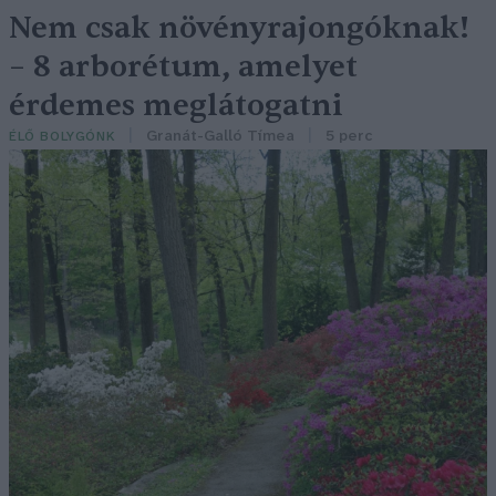
Nem csak növényrajongóknak!
– 8 arborétum, amelyet
érdemes meglátogatni
Granát-Galló Tímea
5 perc
ÉLŐ BOLYGÓNK