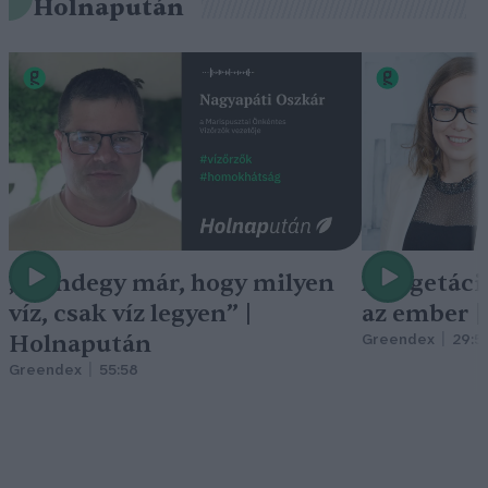
Holnapután
„Mindegy már, hogy milyen
A vegetáci
víz, csak víz legyen” |
az ember 
Holnapután
Greendex
29:5
Greendex
55:58