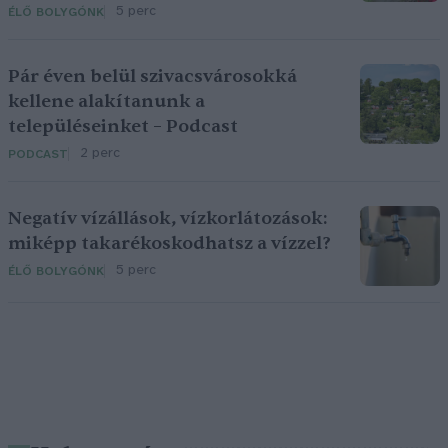
5 perc
ÉLŐ BOLYGÓNK
Pár éven belül szivacsvárosokká
kellene alakítanunk a
településeinket – Podcast
2 perc
PODCAST
Negatív vízállások, vízkorlátozások:
miképp takarékoskodhatsz a vízzel?
5 perc
ÉLŐ BOLYGÓNK