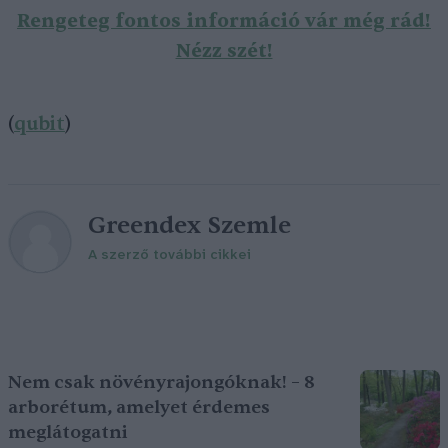
Rengeteg fontos információ vár még rád!
Nézz szét!
(
qubit
)
Greendex Szemle
A szerző további cikkei
Nem csak növényrajongóknak! – 8
arborétum, amelyet érdemes
meglátogatni