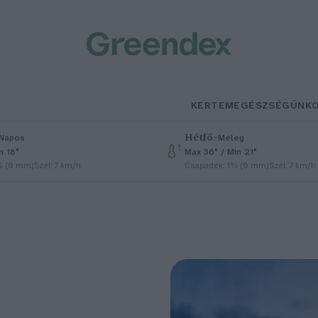
KERTEM
EGÉSZSÉGÜNK
Hétfő
–
Napos
Meleg
n 18°
Max 36° / Min 21°
% (0 mm)
Szél: 7 km/h
Csapadék: 1% (0 mm)
Szél: 7 km/h