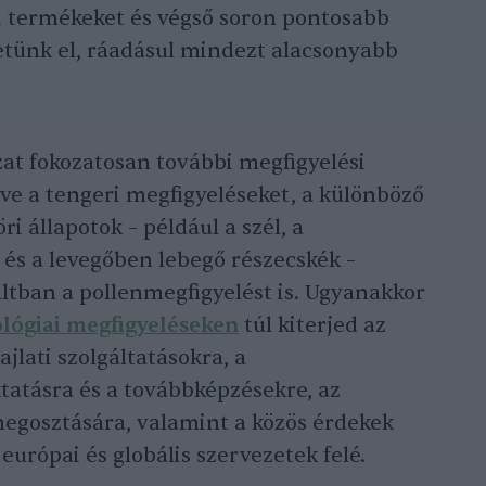
 termékeket és végső soron pontosabb
tünk el, ráadásul mindezt alacsonyabb
zat fokozatosan további megfigyelési
tve a tengeri megfigyeléseket, a különböző
 állapotok – például a szél, a
és a levegőben lebegő részecskék –
ltban a pollenmegfigyelést is. Ugyanakkor
lógiai megfigyeléseken
túl kiterjed az
ajlati szolgáltatásokra, a
tatásra és a továbbképzésekre, az
megosztására, valamint a közös érdekek
európai és globális szervezetek felé.