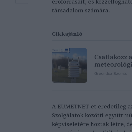
erőforrásait, és kézzelfogható
társadalom számára.
Cikkajánló
Csatlakozz 
meteorológi
Greendex Szemle
A EUMETNET-et eredetileg a
Szolgálatok közötti együttmű
képviseletére hozták létre, d