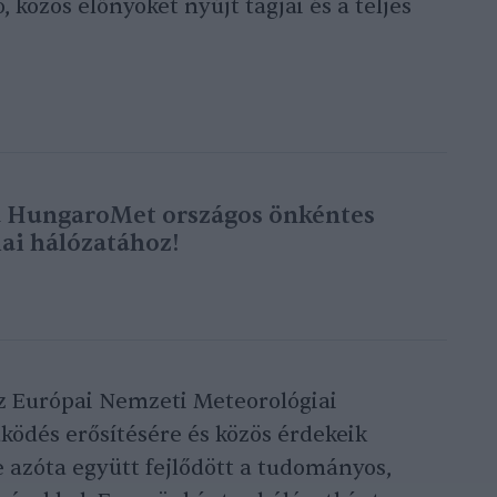
, közös előnyöket nyújt tagjai és a teljes
a HungaroMet országos önkéntes
ai hálózatához!
z Európai Nemzeti Meteorológiai
ködés erősítésére és közös érdekeik
e azóta együtt fejlődött a tudományos,