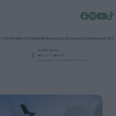
OTTHONUNK
JÖVŐNK
ENERGIA
HULLADÉK
GAZDASÁG
GASZTRO
Kedd
–
Meleg
Max 37° / Min 21°
Csapadék: 1% (0 mm)
Szél: 13 km/h