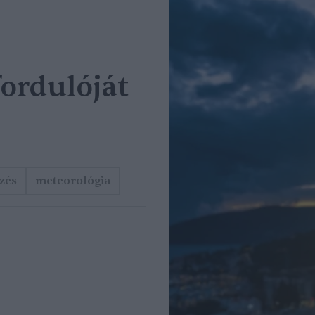
fordulóját
lzés
meteorológia