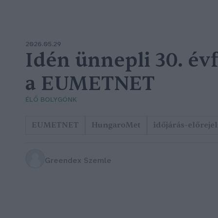
2026.05.29
Idén ünnepli 30. év
a EUMETNET
ÉLŐ BOLYGÓNK
EUMETNET
HungaroMet
időjárás-előreje
Greendex Szemle