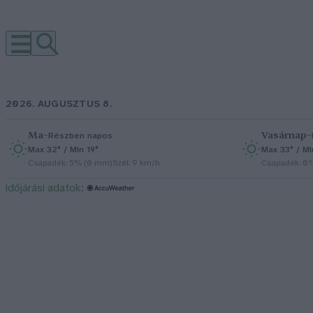
2026. AUGUSZTUS 8.
Ma
–
Vasárnap
–
Részben napos
Max 32° / Min 19°
Max 33° / Mi
Csapadék: 5% (0 mm)
Szél: 9 km/h
Csapadék: 0
időjárási adatok: