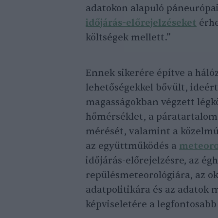
adatokon alapuló páneurópai
időjárás-előrejelzéseket
érhe
költségek mellett.”
Ennek sikerére építve a háló
lehetőségekkel bővült, ideér
magasságokban végzett légköri
hőmérséklet, a páratartalom 
mérését, valamint a közelmú
az együttműködés a
meteoro
időjárás-előrejelzésre, az égh
repülésmeteorológiára, az ok
adatpolitikára és az adatok 
képviseletére a legfontosabb 