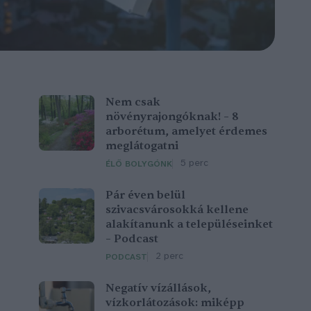
Nem csak
növényrajongóknak! – 8
arborétum, amelyet érdemes
meglátogatni
5 perc
ÉLŐ BOLYGÓNK
Pár éven belül
szivacsvárosokká kellene
alakítanunk a településeinket
– Podcast
2 perc
PODCAST
Negatív vízállások,
vízkorlátozások: miképp