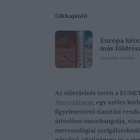
Cikkajánló
Európa kéts
más földrés
Greendex Szemle
Az előrejelzés terén a EUM
MeteoAlarm
, egy széles kör
figyelmeztető riasztási rends
átívelően összehangolja, vizu
meteorológiai szolgálatoknál 