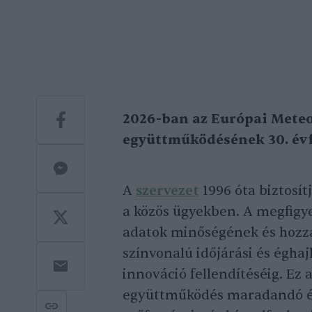
2026-ban az Európai Meteo
együttműködésének 30. év
A
szervezet
1996 óta biztosí
a közös ügyekben. A megfigye
adatok minőségének és hozzá
színvonalú időjárási és éghaj
innováció fellendítéséig. Ez 
együttműködés maradandó ért