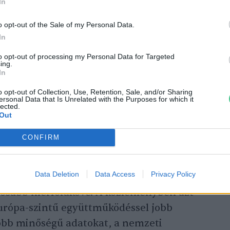
In
o opt-out of the Sale of my Personal Data.
In
to opt-out of processing my Personal Data for Targeted
ing.
In
t vezetésével jön létre a
azkodási hálózat Magyarországon
o opt-out of Collection, Use, Retention, Sale, and/or Sharing
ersonal Data that Is Unrelated with the Purposes for which it
lected.
Out
CONFIRM
tek a EUMETNET Composite Observing
Data Deletion
Data Access
Privacy Policy
rendszer az európai meteorológiai
tosabb mérföldköve. A közleményben azt
urópa-szintű együttműködéssel jobb
jobb minőségű adatokat, a nemzeti