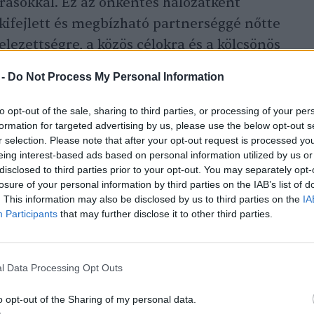
árásokkal. Ez az önkéntes hálózatként
ifejlett és megbízható partnerséggé nőtte
elezettségre, a közös célokra és a kölcsönös
a HungaroMet közleményében.
 -
Do Not Process My Personal Information
to opt-out of the sale, sharing to third parties, or processing of your per
deti koordinációs feladatai mellett
formation for targeted advertising by us, please use the below opt-out s
a az európai
meteorológia
területén
r selection. Please note that after your opt-out request is processed y
eing interest-based ads based on personal information utilized by us or
zéles körét támogató, kifejlett
disclosed to third parties prior to your opt-out. You may separately opt-
 A kezdetekben az együttműködés célja az
losure of your personal information by third parties on the IAB’s list of
teken – például az Észak-Atlanti-óceánon és
. This information may also be disclosed by us to third parties on the
IA
Participants
that may further disclose it to other third parties.
álló megfigyelési hiányosságok csökkentése
zondák és repülőgépről végzett
Ezzel egy időben megkezdődött a felszíni
l Data Processing Opt Outs
ainak megosztása, ezek minőségének és
o opt-out of the Sharing of my personal data.
a érdekében.