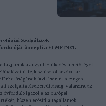
rológiai Szolgálatok
fordulóját ünnepli a EUMETNET.
tja tagjainak az együttműködés lehetőségét
lőhálózatok fejlesztésétől kezdve, az
férhetőségének javításán át a magas
lati szolgáltatások nyújtásáig, valamint az
az évforduló igazolja az európai
ékét, hiszen erősíti a tagállamok